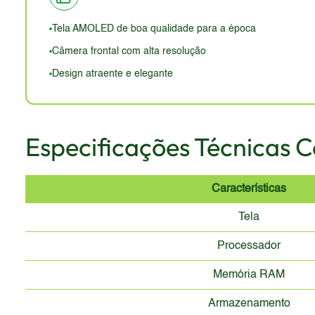
ausência de certificação de resistência a água e poeir
estética e não exige materiais e tecnologias de ponta.
Tela AMOLED de boa qualidade para a época
Câmera frontal com alta resolução
Design atraente e elegante
Especificações Técnicas 
Características
Tela
Processador
Memória RAM
Armazenamento