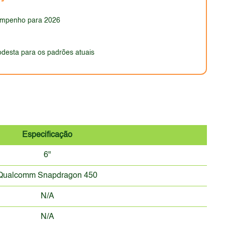
onsiderado atraente para o público que prioriza a
empenho para 2026
desta para os padrões atuais
Especificação
6"
Qualcomm Snapdragon 450
N/A
N/A