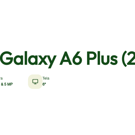
alaxy A6 Plus (
ra
Tela
 & 5 MP
6"