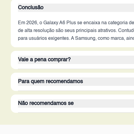
Conclusão
Em 2026, o Galaxy A6 Plus se encaixa na categoria d
de alta resolução são seus principais atrativos. Contu
para usuários exigentes. A Samsung, como marca, ainda
Vale a pena comprar?
O Galaxy A6 Plus, em 2026, não é uma opção que 'vale
Para quem recomendamos
compensam as limitações de performance, conectividad
opções mais vantajosas no mercado atual, mesmo na f
Este aparelho é recomendado para usuários com neces
Não recomendamos se
consumir conteúdo e com boa câmera frontal para vide
utilizando-o. Não é recomendado para quem busca alta
O Galaxy A6 Plus não é recomendado para usuários q
não é indicado para quem prioriza a velocidade de co