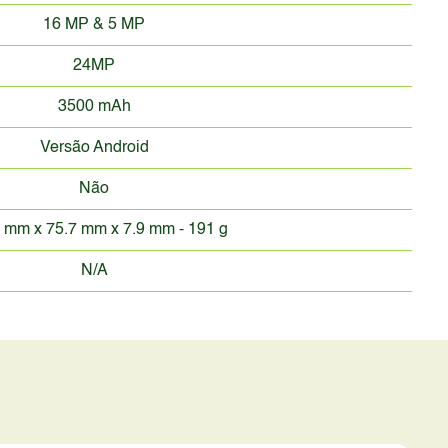
16 MP & 5 MP
24MP
3500 mAh
Versão Android
Não
 mm x 75.7 mm x 7.9 mm - 191 g
N/A