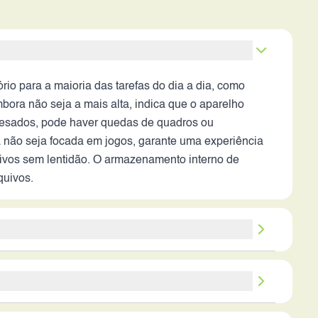
para a maioria das tarefas do dia a dia, como
ora não seja a mais alta, indica que o aparelho
 pesados, pode haver quedas de quadros ou
 não seja focada em jogos, garante uma experiência
tivos sem lentidão. O armazenamento interno de
quivos.
tes tipos de fotografia, com lentes grande angular,
etalhe em condições de boa iluminação. O sensor
alidade das fotos em ambientes com pouca luz pode
rante todo o dia. A duração da bateria pode variar