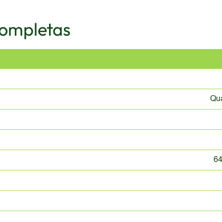
Completas
Qu
64