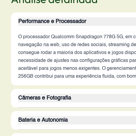
Performance e Processador
O processador Qualcomm Snapdragon 778G 5G, em conj
navegação na web, uso de redes sociais, streaming de
consegue rodar a maioria dos aplicativos e jogos dis
necessidade de ajustes nas configurações gráficas pa
aceitável para jogos menos exigentes. O gerenciament
256GB contribui para uma experiência fluida, com bom
Câmeras e Fotografia
O conjunto de câmeras traseiras, composto por sensore
Bateria e Autonomia
ultrawide e macro. A câmera principal de 64MP, com es
ultrawide é útil para fotos de paisagens e grupos ma
A bateria de 4500 mAh oferece uma autonomia razoável,