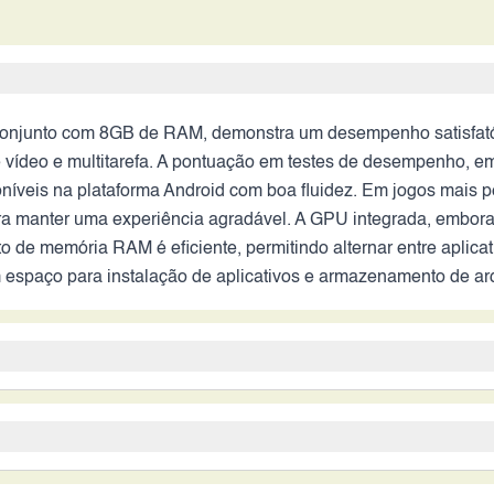
unto com 8GB de RAM, demonstra um desempenho satisfatório 
 vídeo e multitarefa. A pontuação em testes de desempenho, emb
poníveis na plataforma Android com boa fluidez. Em jogos mais
ra manter uma experiência agradável. A GPU integrada, embora
o de memória RAM é eficiente, permitindo alternar entre aplica
 espaço para instalação de aplicativos e armazenamento de ar
s de 64MP, 12MP, 5MP e 5MP, oferece versatilidade para diferen
tabilização óptica, permite capturar fotos com boa nitidez e d
iores, enquanto os sensores de 5MP são para fotos macro. A qu
 mas pode não ser suficiente para usuários com uso intenso du