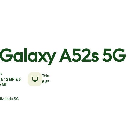
Galaxy A52s 5G
ra
Tela
 & 12 MP & 5
6.5"
5 MP
tividade 5G