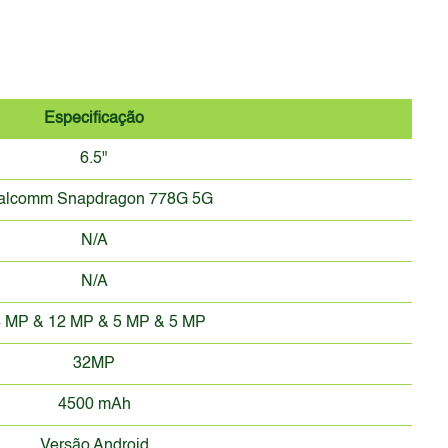
Especificação
6.5"
alcomm Snapdragon 778G 5G
N/A
N/A
 MP & 12 MP & 5 MP & 5 MP
32MP
4500 mAh
Versão Android