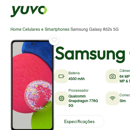
Home
/
Celulares e Smartphones
/
Samsung Galaxy A52s 5G
Samsung 
Câme
Bateria
64 MP
4500 mAh
MP & 
Processador
Conec
Qualcomm
Snapdragon 778G
Sim
5G
Especificações