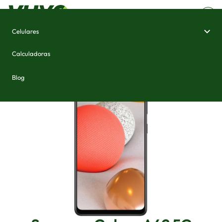
Celulares
Home
/
Celulares e Smartphones
/
Samsung Galaxy A42 5G
Calculadoras
Blog