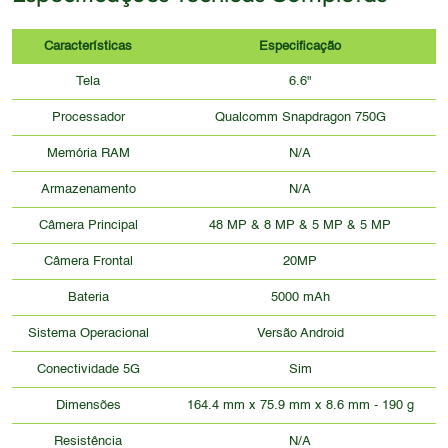
Características
Especificação
Tela
6.6"
Processador
Qualcomm Snapdragon 750G
Memória RAM
N/A
Armazenamento
N/A
Câmera Principal
48 MP & 8 MP & 5 MP & 5 MP
Câmera Frontal
20MP
Bateria
5000 mAh
Sistema Operacional
Versão Android
Conectividade 5G
Sim
Dimensões
164.4 mm x 75.9 mm x 8.6 mm - 190 g
Resistência
N/A