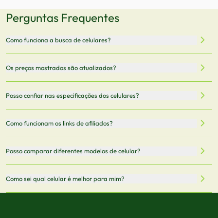
Perguntas Frequentes
Como funciona a busca de celulares?
Nossa plataforma permite que você busque e compare
Os preços mostrados são atualizados?
celulares de diferentes marcas e modelos. Você pode
filtrar por preço, características técnicas como
Sim, os preços são atualizados regularmente através de
Posso confiar nas especificações dos celulares?
armazenamento, memória RAM, bateria e conectividade
nossa integração com parceiros. No entanto,
5G.
recomendamos sempre verificar o preço final no site do
Todas as especificações técnicas são obtidas de fontes
Como funcionam os links de afiliados?
vendedor antes de finalizar sua compra.
oficiais dos fabricantes e verificadas pela nossa equipe.
Mantemos nosso banco de dados atualizado com as
Quando você clica em "Onde Comprar", pode ser
Posso comparar diferentes modelos de celular?
informações mais recentes de cada modelo.
redirecionado para lojas parceiras. Ao fazer uma compra
através desses links, podemos receber uma pequena
Sim! Você pode selecionar até 3 celulares para comparar
Como sei qual celular é melhor para mim?
comissão sem custo adicional para você.
lado a lado suas especificações, preços e características.
Use nossa ferramenta de comparação para tomar a melhor
Considere seu uso diário: se você tira muitas fotos,
decisão de compra.
priorize a qualidade da câmera; se usa muitos apps, foque