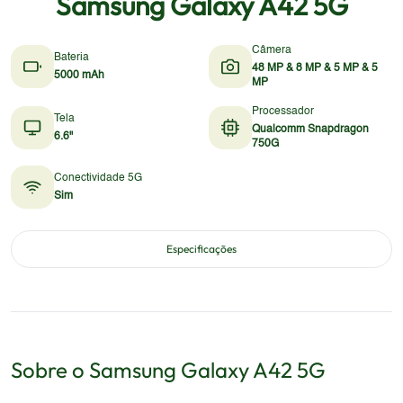
Samsung Galaxy A42 5G
Câmera
Bateria
48 MP & 8 MP & 5 MP & 5
5000 mAh
MP
Processador
Tela
Qualcomm Snapdragon
6.6"
750G
Conectividade 5G
Sim
Especificações
Sobre o
Samsung
Galaxy A42 5G