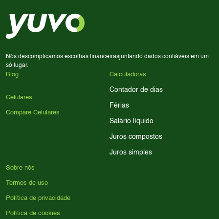
em memória RAM e armazenamento; para jogos,
processador e bateria são essenciais. Use nossos filtros
para encontrar o celular ideal.
Nós descomplicamos escolhas financeiras
juntando dados confiáveis em um
só lugar.
Blog
Calculadoras
Contador de dias
Celulares
Férias
Compare Celulares
Salário líquido
Juros compostos
Juros simples
Sobre nós
Termos de uso
Política de privacidade
Política de cookies