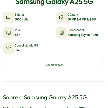
Samsung Galaxy A25 5G
Bateria
Câmera
5000 mAh
50 MP & 8 MP & 2 MP
Tela
Processador
6.5"
Samsung Exynos 1280
Conectividade 5G
Sim
Especificações
Sobre o
Samsung
Galaxy A25 5G