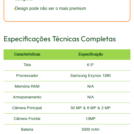
Design pode não ser o mais premium
Especificações Técnicas Completas
Características
Especificação
Tela
6.5"
Processador
Samsung Exynos 1280
Memória RAM
N/A
Armazenamento
N/A
Câmera Principal
50 MP & 8 MP & 2 MP
Câmera Frontal
13MP
Bateria
5000 mAh