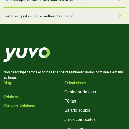
informações mais recentes de cada modelo.
redirecionado para lojas parceiras. Ao fazer uma compra
através desses links, podemos receber uma pequena
Sim! Você pode selecionar até 3 celulares para comparar
Como sei qual celular é melhor para mim?
comissão sem custo adicional para você.
lado a lado suas especificações, preços e características.
Use nossa ferramenta de comparação para tomar a melhor
Considere seu uso diário: se você tira muitas fotos,
decisão de compra.
priorize a qualidade da câmera; se usa muitos apps, foque
em memória RAM e armazenamento; para jogos,
processador e bateria são essenciais. Use nossos filtros
para encontrar o celular ideal.
Nós descomplicamos escolhas financeiras
juntando dados confiáveis em um
só lugar.
Blog
Calculadoras
Contador de dias
Celulares
Férias
Compare Celulares
Salário líquido
Juros compostos