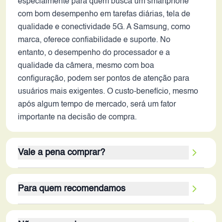
especialmente para quem busca um smartphone
com bom desempenho em tarefas diárias, tela de
qualidade e conectividade 5G. A Samsung, como
marca, oferece confiabilidade e suporte. No
entanto, o desempenho do processador e a
qualidade da câmera, mesmo com boa
configuração, podem ser pontos de atenção para
usuários mais exigentes. O custo-benefício, mesmo
após algum tempo de mercado, será um fator
importante na decisão de compra.
Vale a pena comprar?
Considerando as especificações e o contexto de
Para quem recomendamos
2026, o Galaxy A25 5G ainda pode ser uma opção
válida, dependendo do preço e das necessidades
Este aparelho é ideal para usuários que buscam
do usuário. O bom armazenamento interno e a tela