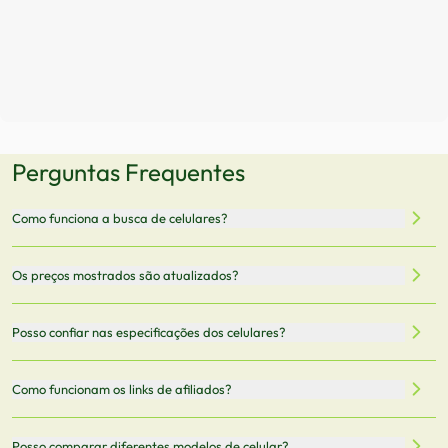
Perguntas Frequentes
Como funciona a busca de celulares?
Nossa plataforma permite que você busque e compare
Os preços mostrados são atualizados?
celulares de diferentes marcas e modelos. Você pode
filtrar por preço, características técnicas como
Sim, os preços são atualizados regularmente através de
Posso confiar nas especificações dos celulares?
armazenamento, memória RAM, bateria e conectividade
nossa integração com parceiros. No entanto,
5G.
recomendamos sempre verificar o preço final no site do
Todas as especificações técnicas são obtidas de fontes
Como funcionam os links de afiliados?
vendedor antes de finalizar sua compra.
oficiais dos fabricantes e verificadas pela nossa equipe.
Mantemos nosso banco de dados atualizado com as
Quando você clica em "Onde Comprar", pode ser
Posso comparar diferentes modelos de celular?