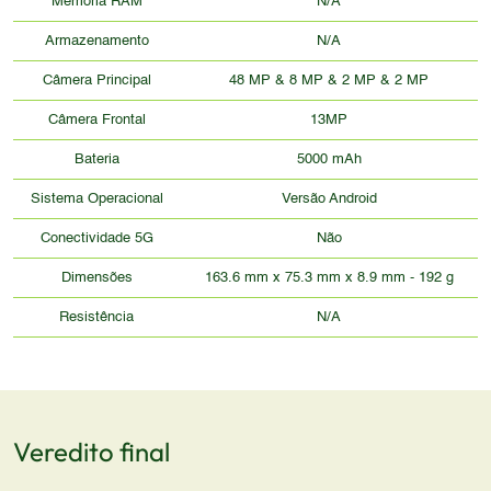
Memória RAM
N/A
Armazenamento
N/A
Câmera Principal
48 MP & 8 MP & 2 MP & 2 MP
Câmera Frontal
13MP
Bateria
5000 mAh
Sistema Operacional
Versão Android
Conectividade 5G
Não
Dimensões
163.6 mm x 75.3 mm x 8.9 mm - 192 g
Resistência
N/A
Veredito final