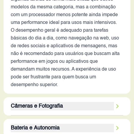
modelos da mesma categoria, mas a combinação
com um processador menos potente ainda impede
uma performance ideal para usos mais intensivos.
O desempenho geral é adequado para tarefas
básicas do dia a dia, como navegação na web, uso
de redes sociais e aplicativos de mensagens, mas
não é recomendado para usuários que buscam alta
performance em jogos ou aplicativos que
demandam muitos recursos. A experiência de uso
pode ser frustrante para quem busca um
desempenho superior.
Câmeras e Fotografia
O conjunto de câmeras do Galaxy A21s, composto
Bateria e Autonomia
por uma câmera principal de 48MP e outras três