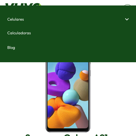
Celulares
Home
/
Celulares e Smartphones
/
Samsung Galaxy A21s
Calculadoras
Blog