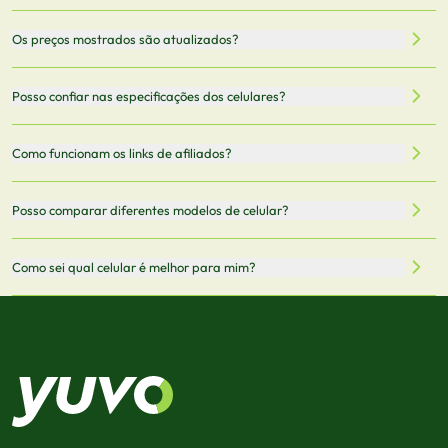
Nossa plataforma permite que você busque e compare
Os preços mostrados são atualizados?
celulares de diferentes marcas e modelos. Você pode
filtrar por preço, características técnicas como
Sim, os preços são atualizados regularmente através de
Posso confiar nas especificações dos celulares?
armazenamento, memória RAM, bateria e conectividade
nossa integração com parceiros. No entanto,
5G.
recomendamos sempre verificar o preço final no site do
Todas as especificações técnicas são obtidas de fontes
Como funcionam os links de afiliados?
vendedor antes de finalizar sua compra.
oficiais dos fabricantes e verificadas pela nossa equipe.
Mantemos nosso banco de dados atualizado com as
Quando você clica em "Onde Comprar", pode ser
Posso comparar diferentes modelos de celular?
informações mais recentes de cada modelo.
redirecionado para lojas parceiras. Ao fazer uma compra
através desses links, podemos receber uma pequena
Sim! Você pode selecionar até 3 celulares para comparar
Como sei qual celular é melhor para mim?
comissão sem custo adicional para você.
lado a lado suas especificações, preços e características.
Use nossa ferramenta de comparação para tomar a melhor
Considere seu uso diário: se você tira muitas fotos,
decisão de compra.
priorize a qualidade da câmera; se usa muitos apps, foque
em memória RAM e armazenamento; para jogos,
processador e bateria são essenciais. Use nossos filtros
para encontrar o celular ideal.