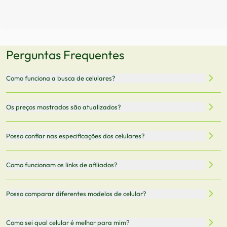
Perguntas Frequentes
Como funciona a busca de celulares?
Nossa plataforma permite que você busque e compare
Os preços mostrados são atualizados?
celulares de diferentes marcas e modelos. Você pode
filtrar por preço, características técnicas como
Sim, os preços são atualizados regularmente através de
Posso confiar nas especificações dos celulares?
armazenamento, memória RAM, bateria e conectividade
nossa integração com parceiros. No entanto,
5G.
recomendamos sempre verificar o preço final no site do
Todas as especificações técnicas são obtidas de fontes
Como funcionam os links de afiliados?
vendedor antes de finalizar sua compra.
oficiais dos fabricantes e verificadas pela nossa equipe.
Mantemos nosso banco de dados atualizado com as
Quando você clica em "Onde Comprar", pode ser
Posso comparar diferentes modelos de celular?
informações mais recentes de cada modelo.
redirecionado para lojas parceiras. Ao fazer uma compra
através desses links, podemos receber uma pequena
Sim! Você pode selecionar até 3 celulares para comparar
Como sei qual celular é melhor para mim?
comissão sem custo adicional para você.