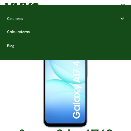
Celulares
Home
/
Celulares e Smartphones
/
Samsung Galaxy A17 4G
Calculadoras
Blog