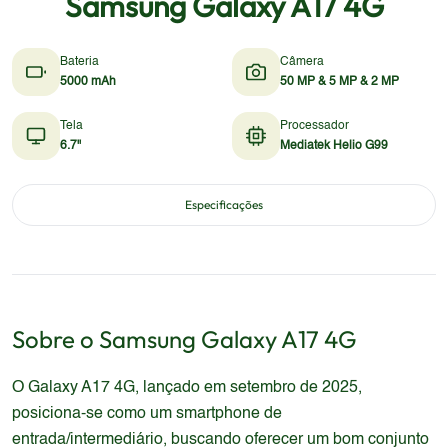
Samsung Galaxy A17 4G
Bateria
Câmera
5000 mAh
50 MP & 5 MP & 2 MP
Tela
Processador
6.7"
Mediatek Helio G99
Especificações
Sobre o
Samsung
Galaxy A17 4G
O Galaxy A17 4G, lançado em setembro de 2025,
posiciona-se como um smartphone de
entrada/intermediário, buscando oferecer um bom conjunto