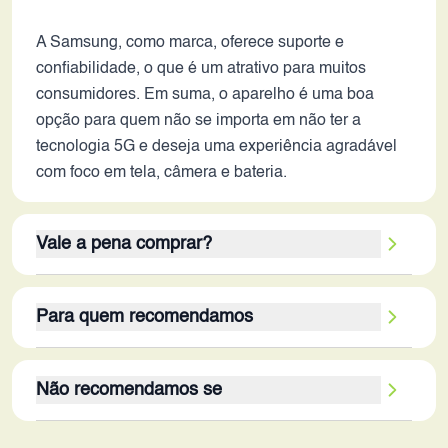
A Samsung, como marca, oferece suporte e
confiabilidade, o que é um atrativo para muitos
consumidores. Em suma, o aparelho é uma boa
opção para quem não se importa em não ter a
tecnologia 5G e deseja uma experiência agradável
com foco em tela, câmera e bateria.
Vale a pena comprar?
O Galaxy A17 4G, lançado em 2025, ainda pode ser
Para quem recomendamos
uma escolha válida em 2026, dependendo das
necessidades e prioridades do usuário. Se o foco
O Galaxy A17 4G é uma boa opção para usuários
for em tela de qualidade, boa autonomia de bateria
Não recomendamos se
que buscam um smartphone para uso diário, com
e capacidade de armazenamento, o aparelho se
foco em consumo de mídia, fotos e vídeos. É ideal
destaca. A tela AMOLED de 90Hz e a bateria de
O Galaxy A17 4G não é a melhor opção para
para quem aprecia telas grandes e de alta