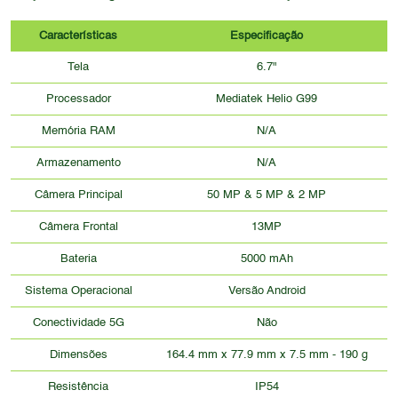
Características
Especificação
Tela
6.7"
Processador
Mediatek Helio G99
Memória RAM
N/A
Armazenamento
N/A
Câmera Principal
50 MP & 5 MP & 2 MP
Câmera Frontal
13MP
Bateria
5000 mAh
Sistema Operacional
Versão Android
Conectividade 5G
Não
Dimensões
164.4 mm x 77.9 mm x 7.5 mm - 190 g
Resistência
IP54