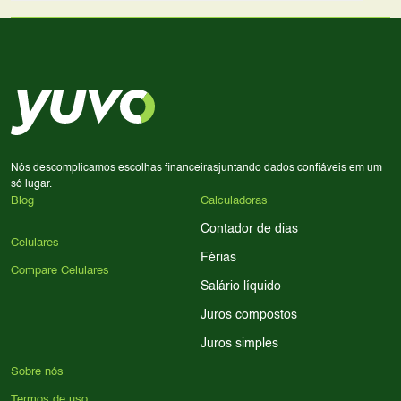
lado a lado suas especificações, preços e características.
Use nossa ferramenta de comparação para tomar a melhor
Considere seu uso diário: se você tira muitas fotos,
decisão de compra.
priorize a qualidade da câmera; se usa muitos apps, foque
em memória RAM e armazenamento; para jogos,
processador e bateria são essenciais. Use nossos filtros
para encontrar o celular ideal.
Nós descomplicamos escolhas financeiras
juntando dados confiáveis em um
só lugar.
Blog
Calculadoras
Contador de dias
Celulares
Férias
Compare Celulares
Salário líquido
Juros compostos
Juros simples
Sobre nós
Termos de uso