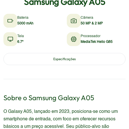
Samsung Galaxy A05
Bateria
Câmera
5000 mAh
50 MP & 2 MP
Tela
Processador
6.7"
MediaTek Helio G85
Especificações
Sobre o
Samsung
Galaxy A05
O Galaxy A05, lançado em 2023, posiciona-se como um
smartphone de entrada, com foco em oferecer recursos
básicos a um preço acessível. Seu público-alvo são