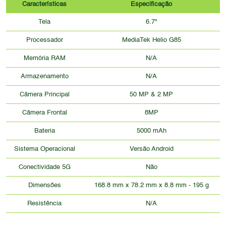
Características
Especificação
Tela
6.7"
Processador
MediaTek Helio G85
Memória RAM
N/A
Armazenamento
N/A
Câmera Principal
50 MP & 2 MP
Câmera Frontal
8MP
Bateria
5000 mAh
Sistema Operacional
Versão Android
Conectividade 5G
Não
Dimensões
168.8 mm x 78.2 mm x 8.8 mm - 195 g
Resistência
N/A