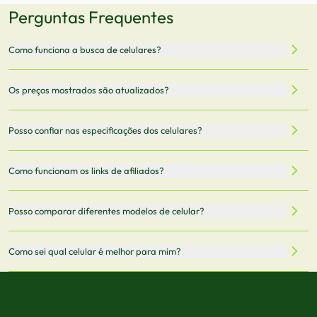
Perguntas Frequentes
Como funciona a busca de celulares?
Nossa plataforma permite que você busque e compare
Os preços mostrados são atualizados?
celulares de diferentes marcas e modelos. Você pode
filtrar por preço, características técnicas como
Sim, os preços são atualizados regularmente através de
Posso confiar nas especificações dos celulares?
armazenamento, memória RAM, bateria e conectividade
nossa integração com parceiros. No entanto,
5G.
recomendamos sempre verificar o preço final no site do
Todas as especificações técnicas são obtidas de fontes
Como funcionam os links de afiliados?
vendedor antes de finalizar sua compra.
oficiais dos fabricantes e verificadas pela nossa equipe.
Mantemos nosso banco de dados atualizado com as
Quando você clica em "Onde Comprar", pode ser
Posso comparar diferentes modelos de celular?
informações mais recentes de cada modelo.
redirecionado para lojas parceiras. Ao fazer uma compra
através desses links, podemos receber uma pequena
Sim! Você pode selecionar até 3 celulares para comparar
Como sei qual celular é melhor para mim?
comissão sem custo adicional para você.
lado a lado suas especificações, preços e características.
Use nossa ferramenta de comparação para tomar a melhor
Considere seu uso diário: se você tira muitas fotos,
decisão de compra.
priorize a qualidade da câmera; se usa muitos apps, foque