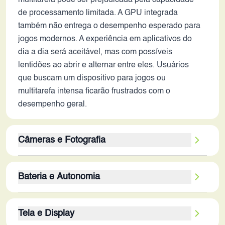
multitarefa pode ser prejudicada pela capacidade
de processamento limitada. A GPU integrada
também não entrega o desempenho esperado para
jogos modernos. A experiência em aplicativos do
dia a dia será aceitável, mas com possíveis
lentidões ao abrir e alternar entre eles. Usuários
que buscam um dispositivo para jogos ou
multitarefa intensa ficarão frustrados com o
desempenho geral.
Câmeras e Fotografia
A câmera traseira de 50MP pode gerar fotos com
Bateria e Autonomia
boa qualidade em condições de luz favoráveis. A
ausência de estabilização óptica de imagem (OIS)
A bateria de 5000 mAh ainda é relevante em 2026,
limita a qualidade em fotos noturnas ou em
Tela e Display
oferecendo boa autonomia para uso moderado. A
movimento. A câmera secundária de 2MP