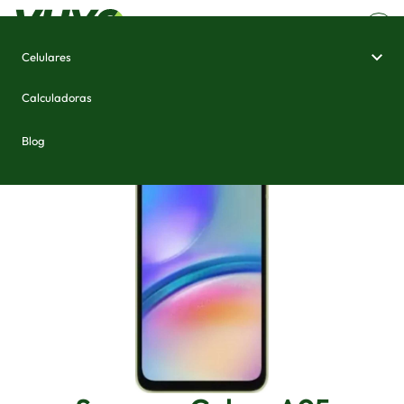
Celulares
Home
/
Celulares e Smartphones
/
Samsung Galaxy A05
Calculadoras
Blog