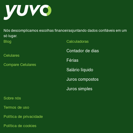
em memória RAM e armazenamento; para jogos,
processador e bateria são essenciais. Use nossos filtros
para encontrar o celular ideal.
Nós descomplicamos escolhas financeiras
juntando dados confiáveis em um
só lugar.
Blog
Calculadoras
Contador de dias
Celulares
Férias
Compare Celulares
Salário líquido
Juros compostos
Juros simples
Sobre nós
Termos de uso
Política de privacidade
Política de cookies