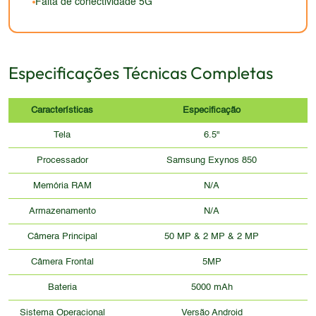
Falta de conectividade 5G
Especificações Técnicas Completas
Características
Especificação
Tela
6.5"
Processador
Samsung Exynos 850
Memória RAM
N/A
Armazenamento
N/A
Câmera Principal
50 MP & 2 MP & 2 MP
Câmera Frontal
5MP
Bateria
5000 mAh
Sistema Operacional
Versão Android