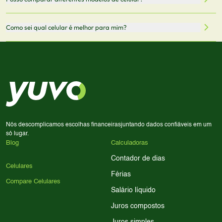
informações mais recentes de cada modelo.
redirecionado para lojas parceiras. Ao fazer uma compra
através desses links, podemos receber uma pequena
Sim! Você pode selecionar até 3 celulares para comparar
Como sei qual celular é melhor para mim?
comissão sem custo adicional para você.
lado a lado suas especificações, preços e características.
Use nossa ferramenta de comparação para tomar a melhor
Considere seu uso diário: se você tira muitas fotos,
decisão de compra.
priorize a qualidade da câmera; se usa muitos apps, foque
em memória RAM e armazenamento; para jogos,
processador e bateria são essenciais. Use nossos filtros
para encontrar o celular ideal.
Nós descomplicamos escolhas financeiras
juntando dados confiáveis em um
só lugar.
Blog
Calculadoras
Contador de dias
Celulares
Férias
Compare Celulares
Salário líquido
Juros compostos