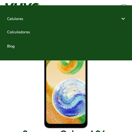
Celulares
Home
/
Celulares e Smartphones
/
Samsung Galaxy A04s
Calculadoras
Blog