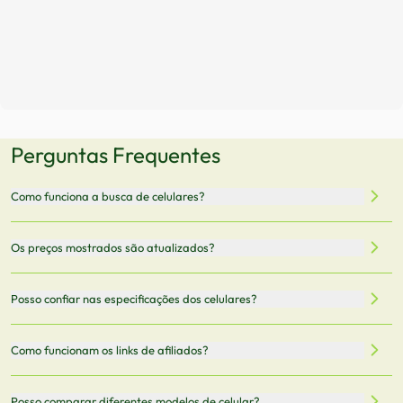
Perguntas Frequentes
Como funciona a busca de celulares?
Nossa plataforma permite que você busque e compare
Os preços mostrados são atualizados?
celulares de diferentes marcas e modelos. Você pode
filtrar por preço, características técnicas como
Sim, os preços são atualizados regularmente através de
Posso confiar nas especificações dos celulares?
armazenamento, memória RAM, bateria e conectividade
nossa integração com parceiros. No entanto,
5G.
recomendamos sempre verificar o preço final no site do
Todas as especificações técnicas são obtidas de fontes
Como funcionam os links de afiliados?
vendedor antes de finalizar sua compra.
oficiais dos fabricantes e verificadas pela nossa equipe.
Mantemos nosso banco de dados atualizado com as
Quando você clica em "Onde Comprar", pode ser
Posso comparar diferentes modelos de celular?