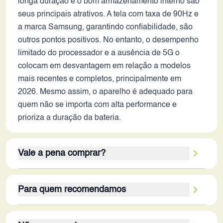
longa duração e o bom armazenamento interno são
seus principais atrativos. A tela com taxa de 90Hz e
a marca Samsung, garantindo confiabilidade, são
outros pontos positivos. No entanto, o desempenho
limitado do processador e a ausência de 5G o
colocam em desvantagem em relação a modelos
mais recentes e completos, principalmente em
2026. Mesmo assim, o aparelho é adequado para
quem não se importa com alta performance e
prioriza a duração da bateria.
Vale a pena comprar?
Este smartphone ainda pode ser uma opção viável
Para quem recomendamos
em 2026 para um nicho específico de usuários.
Seus principais pontos fortes são a bateria de longa
O público-alvo ideal para este aparelho são
duração e o armazenamento interno generoso,