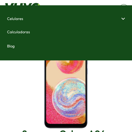
Celulares
Home
/
Celulares e Smartphones
/
Samsung Galaxy A04e
Calculadoras
Blog