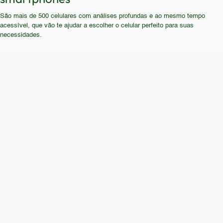
atualização. Usuários que buscam uma experiência
da longa duração da bateria.
São mais de 500 celulares com análises profundas e ao mesmo tempo
mais fluida, com maior capacidade de multitarefa e
acessível, que vão te ajudar a escolher o celular perfeito para suas
recursos fotográficos avançados, devem procurar
necessidades.
modelos mais recentes e com especificações
superiores.