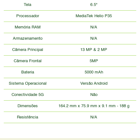
Tela
6.5"
Processador
MediaTek Helio P35
Memória RAM
N/A
Armazenamento
N/A
Câmera Principal
13 MP & 2 MP
Câmera Frontal
5MP
Bateria
5000 mAh
Sistema Operacional
Versão Android
Conectividade 5G
Não
Dimensões
164.2 mm x 75.9 mm x 9.1 mm - 188 g
Resistência
N/A