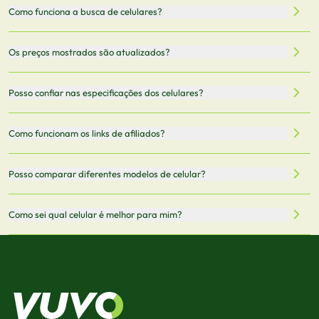
Como funciona a busca de celulares?
Nossa plataforma permite que você busque e compare
Os preços mostrados são atualizados?
celulares de diferentes marcas e modelos. Você pode
filtrar por preço, características técnicas como
Sim, os preços são atualizados regularmente através de
Posso confiar nas especificações dos celulares?
armazenamento, memória RAM, bateria e conectividade
nossa integração com parceiros. No entanto,
5G.
recomendamos sempre verificar o preço final no site do
Todas as especificações técnicas são obtidas de fontes
Como funcionam os links de afiliados?
vendedor antes de finalizar sua compra.
oficiais dos fabricantes e verificadas pela nossa equipe.
Mantemos nosso banco de dados atualizado com as
Quando você clica em "Onde Comprar", pode ser
Posso comparar diferentes modelos de celular?
informações mais recentes de cada modelo.
redirecionado para lojas parceiras. Ao fazer uma compra
através desses links, podemos receber uma pequena
Sim! Você pode selecionar até 3 celulares para comparar
Como sei qual celular é melhor para mim?
comissão sem custo adicional para você.
lado a lado suas especificações, preços e características.
Use nossa ferramenta de comparação para tomar a melhor
Considere seu uso diário: se você tira muitas fotos,
decisão de compra.
priorize a qualidade da câmera; se usa muitos apps, foque
em memória RAM e armazenamento; para jogos,
processador e bateria são essenciais. Use nossos filtros
para encontrar o celular ideal.