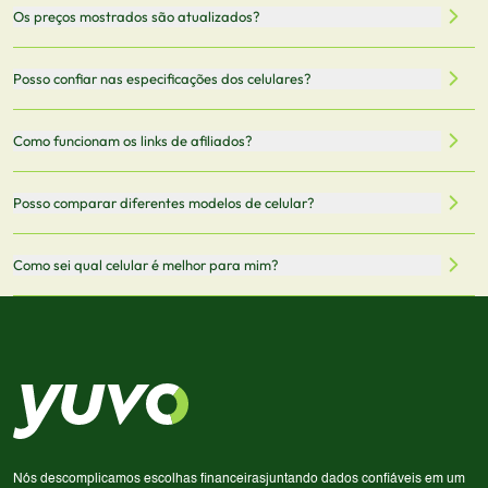
Nossa plataforma permite que você busque e compare
Os preços mostrados são atualizados?
celulares de diferentes marcas e modelos. Você pode
filtrar por preço, características técnicas como
Sim, os preços são atualizados regularmente através de
Posso confiar nas especificações dos celulares?
armazenamento, memória RAM, bateria e conectividade
nossa integração com parceiros. No entanto,
5G.
recomendamos sempre verificar o preço final no site do
Todas as especificações técnicas são obtidas de fontes
Como funcionam os links de afiliados?
vendedor antes de finalizar sua compra.
oficiais dos fabricantes e verificadas pela nossa equipe.
Mantemos nosso banco de dados atualizado com as
Quando você clica em "Onde Comprar", pode ser
Posso comparar diferentes modelos de celular?
informações mais recentes de cada modelo.
redirecionado para lojas parceiras. Ao fazer uma compra
através desses links, podemos receber uma pequena
Sim! Você pode selecionar até 3 celulares para comparar
Como sei qual celular é melhor para mim?
comissão sem custo adicional para você.
lado a lado suas especificações, preços e características.
Use nossa ferramenta de comparação para tomar a melhor
Considere seu uso diário: se você tira muitas fotos,
decisão de compra.
priorize a qualidade da câmera; se usa muitos apps, foque
em memória RAM e armazenamento; para jogos,
processador e bateria são essenciais. Use nossos filtros
para encontrar o celular ideal.
Nós descomplicamos escolhas financeiras
juntando dados confiáveis em um