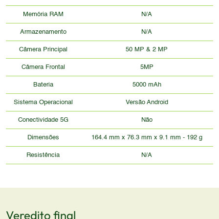
Memória RAM
N/A
Armazenamento
N/A
Câmera Principal
50 MP & 2 MP
Câmera Frontal
5MP
Bateria
5000 mAh
Sistema Operacional
Versão Android
Conectividade 5G
Não
Dimensões
164.4 mm x 76.3 mm x 9.1 mm - 192 g
Resistência
N/A
Veredito final