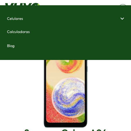
Celulares
Home
/
Celulares e Smartphones
/
Samsung Galaxy A04
Calculadoras
Blog