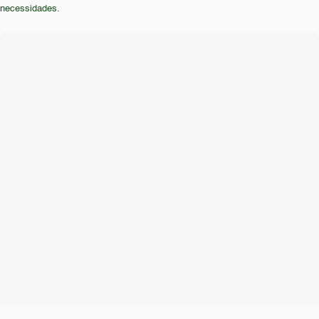
avançados devem buscar opções mais recentes no
necessidades.
mercado. Não é indicado para quem busca
durabilidade em longo prazo e atualização
constante.