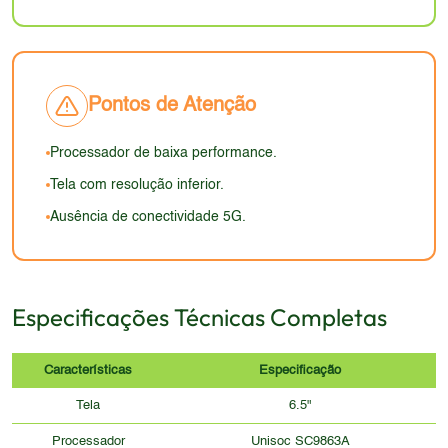
iluminação.
provavelmente não será o principal atrativo do
resolução e a taxa de atualização limitada podem
aparelho, mas sim sua funcionalidade e custo-
comprometer a imersão em jogos e vídeos,
benefício.
principalmente em comparação com aparelhos
mais modernos.
Pontos de Atenção
Processador de baixa performance.
Tela com resolução inferior.
Ausência de conectividade 5G.
Especificações Técnicas Completas
Características
Especificação
Tela
6.5"
Processador
Unisoc SC9863A