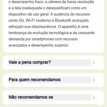
o desempenho fraco, a câmera de baixa resolução
e a tela inadequada o desqualificam como um
dispositivo de uso geral. A ausência de recursos
como 5G, Wi-Fi moderno e Bluetooth avançado
reforçam sua obsolescência. O aparelho é uma
lembrança da evolução tecnológica e da crescente
demanda por smartphones com recursos
avançados e desempenho superior.
Vale a pena comprar?
Em 2026, o Samsung F250 não vale a pena ser
Para quem recomendamos
adquirido para uso regular. Embora possua a
vantagem da marca Samsung e um design
O Samsung F250, em 2026, seria recomendado
compacto e leve, seus pontos fracos superam em
Não recomendamos se
para um público muito específico: colecionadores
muito os poucos pontos positivos. A baixa
de aparelhos antigos ou pessoas que buscam um
capacidade de armazenamento, o desempenho