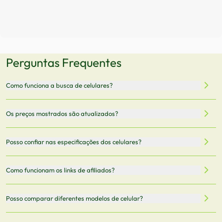
Perguntas Frequentes
Como funciona a busca de celulares?
Nossa plataforma permite que você busque e compare
Os preços mostrados são atualizados?
celulares de diferentes marcas e modelos. Você pode
filtrar por preço, características técnicas como
Sim, os preços são atualizados regularmente através de
Posso confiar nas especificações dos celulares?
armazenamento, memória RAM, bateria e conectividade
nossa integração com parceiros. No entanto,
5G.
recomendamos sempre verificar o preço final no site do
Todas as especificações técnicas são obtidas de fontes
Como funcionam os links de afiliados?
vendedor antes de finalizar sua compra.
oficiais dos fabricantes e verificadas pela nossa equipe.
Mantemos nosso banco de dados atualizado com as
Quando você clica em "Onde Comprar", pode ser
Posso comparar diferentes modelos de celular?
informações mais recentes de cada modelo.
redirecionado para lojas parceiras. Ao fazer uma compra
através desses links, podemos receber uma pequena