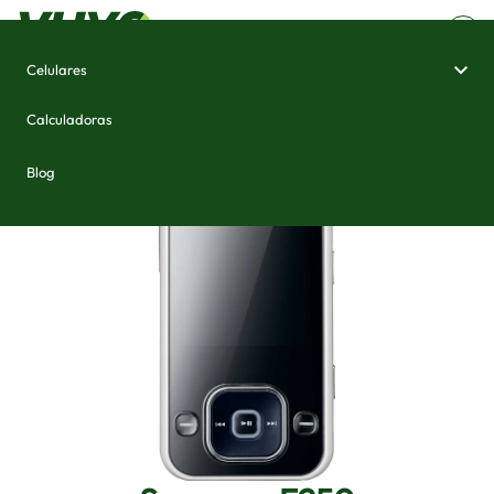
Celulares
Home
/
Celulares e Smartphones
/
Samsung F250
Calculadoras
Blog