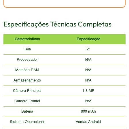
Especificações Técnicas Completas
Características
Especificação
Tela
2"
Processador
N/A
Memória RAM
N/A
Armazenamento
N/A
Câmera Principal
1.3 MP
Câmera Frontal
N/A
Bateria
800 mAh
Sistema Operacional
Versão Android