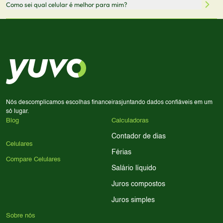
Sim! Você pode selecionar até 3 celulares para comparar
Como sei qual celular é melhor para mim?
comissão sem custo adicional para você.
lado a lado suas especificações, preços e características.
Use nossa ferramenta de comparação para tomar a melhor
Considere seu uso diário: se você tira muitas fotos,
decisão de compra.
priorize a qualidade da câmera; se usa muitos apps, foque
em memória RAM e armazenamento; para jogos,
processador e bateria são essenciais. Use nossos filtros
para encontrar o celular ideal.
Nós descomplicamos escolhas financeiras
juntando dados confiáveis em um
só lugar.
Blog
Calculadoras
Contador de dias
Celulares
Férias
Compare Celulares
Salário líquido
Juros compostos
Juros simples
Sobre nós