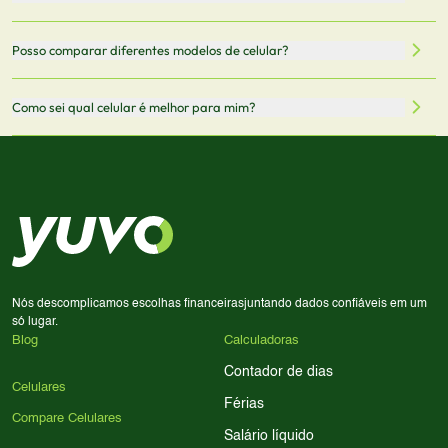
oficiais dos fabricantes e verificadas pela nossa equipe.
Mantemos nosso banco de dados atualizado com as
Quando você clica em "Onde Comprar", pode ser
Posso comparar diferentes modelos de celular?
informações mais recentes de cada modelo.
redirecionado para lojas parceiras. Ao fazer uma compra
através desses links, podemos receber uma pequena
Sim! Você pode selecionar até 3 celulares para comparar
Como sei qual celular é melhor para mim?
comissão sem custo adicional para você.
lado a lado suas especificações, preços e características.
Use nossa ferramenta de comparação para tomar a melhor
Considere seu uso diário: se você tira muitas fotos,
decisão de compra.
priorize a qualidade da câmera; se usa muitos apps, foque
em memória RAM e armazenamento; para jogos,
processador e bateria são essenciais. Use nossos filtros
para encontrar o celular ideal.
Nós descomplicamos escolhas financeiras
juntando dados confiáveis em um
só lugar.
Blog
Calculadoras
Contador de dias
Celulares
Férias
Compare Celulares
Salário líquido