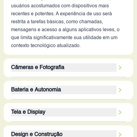
usuários acostumados com dispositivos mais
recentes e potentes. A experiência de uso será
restrita a tarefas básicas, como chamadas,
mensagens e acesso a alguns aplicativos leves, o
que limita significativamente sua utilidade em um
contexto tecnológico atualizado.
Câmeras e Fotografia
A câmera traseira de 8MP e a câmera frontal de
Bateria e Autonomia
1.2MP oferecem capacidades fotográficas básicas.
A qualidade de imagem é limitada, especialmente
A bateria de 2000 mAh é um dos principais pontos
em condições de baixa luminosidade, devido à
Tela e Display
fracos deste dispositivo. A capacidade é
ausência de recursos avançados, como
consideravelmente menor do que as baterias
estabilização óptica de imagem (OIS) e modos de
A tela de 4.8 polegadas com resolução de 720 x
encontradas em smartphones modernos, que
captura modernos. A falta de informações sobre a
Design e Construção
1280 px oferece uma experiência visual limitada,