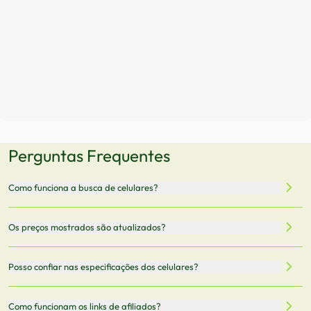
Perguntas Frequentes
Como funciona a busca de celulares?
Nossa plataforma permite que você busque e compare
Os preços mostrados são atualizados?
celulares de diferentes marcas e modelos. Você pode
filtrar por preço, características técnicas como
Sim, os preços são atualizados regularmente através de
Posso confiar nas especificações dos celulares?
armazenamento, memória RAM, bateria e conectividade
nossa integração com parceiros. No entanto,
5G.
recomendamos sempre verificar o preço final no site do
Todas as especificações técnicas são obtidas de fontes
Como funcionam os links de afiliados?
vendedor antes de finalizar sua compra.