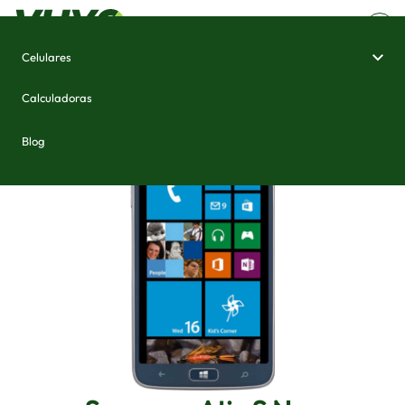
Celulares
Home
/
Celulares e Smartphones
/
Samsung Ativ S Neo
Calculadoras
Blog