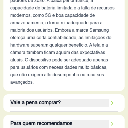
padrões de 2026. A baixa performance, a
capacidade de bateria limitada e a falta de recursos
modernos, como 5G e boa capacidade de
armazenamento, o tornam inadequado para a
maioria dos usuários. Embora a marca Samsung
ofereça uma certa confiabilidade, as limitações do
hardware superam qualquer benefício. A tela e a
câmera também ficam aquém das expectativas
atuais. O dispositivo pode ser adequado apenas
para usuários com necessidades muito básicas,
que não exigem alto desempenho ou recursos
avançados.
Vale a pena comprar?
Este celular não vale a pena em 2026. Os pontos
Para quem recomendamos
fortes, como design compacto e a marca renomada,