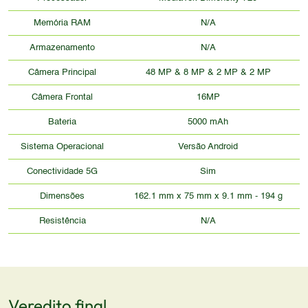
Memória RAM
N/A
Armazenamento
N/A
Câmera Principal
48 MP & 8 MP & 2 MP & 2 MP
Câmera Frontal
16MP
Bateria
5000 mAh
Sistema Operacional
Versão Android
Conectividade 5G
Sim
Dimensões
162.1 mm x 75 mm x 9.1 mm - 194 g
Resistência
N/A
Veredito final