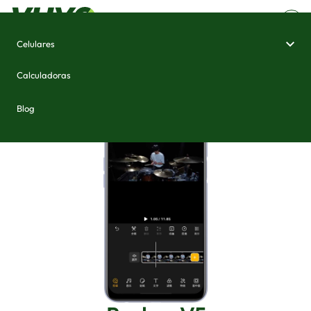
Celulares
Home
/
Celulares e Smartphones
/
Realme V5
Calculadoras
Blog