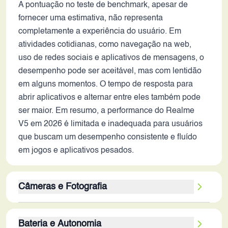
A pontuação no teste de benchmark, apesar de
fornecer uma estimativa, não representa
completamente a experiência do usuário. Em
atividades cotidianas, como navegação na web,
uso de redes sociais e aplicativos de mensagens, o
desempenho pode ser aceitável, mas com lentidão
em alguns momentos. O tempo de resposta para
abrir aplicativos e alternar entre eles também pode
ser maior. Em resumo, a performance do Realme
V5 em 2026 é limitada e inadequada para usuários
que buscam um desempenho consistente e fluído
em jogos e aplicativos pesados.
Câmeras e Fotografia
A configuração de câmeras do Realme V5,
Bateria e Autonomia
composta por um sensor principal de 48MP, uma