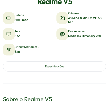
Realme V5
Câmera
Bateria
48 MP & 8 MP & 2 MP & 2
5000 mAh
MP
Tela
Processador
6.5"
MediaTek Dimensity 720
Conectividade 5G
Sim
Especificações
Sobre o
Realme
V5