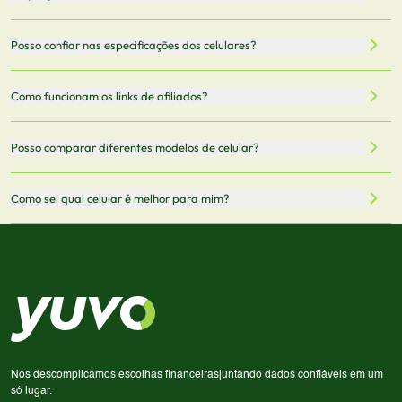
celulares de diferentes marcas e modelos. Você pode
filtrar por preço, características técnicas como
Sim, os preços são atualizados regularmente através de
Posso confiar nas especificações dos celulares?
armazenamento, memória RAM, bateria e conectividade
nossa integração com parceiros. No entanto,
5G.
recomendamos sempre verificar o preço final no site do
Todas as especificações técnicas são obtidas de fontes
Como funcionam os links de afiliados?
vendedor antes de finalizar sua compra.
oficiais dos fabricantes e verificadas pela nossa equipe.
Mantemos nosso banco de dados atualizado com as
Quando você clica em "Onde Comprar", pode ser
Posso comparar diferentes modelos de celular?
informações mais recentes de cada modelo.
redirecionado para lojas parceiras. Ao fazer uma compra
através desses links, podemos receber uma pequena
Sim! Você pode selecionar até 3 celulares para comparar
Como sei qual celular é melhor para mim?
comissão sem custo adicional para você.
lado a lado suas especificações, preços e características.
Use nossa ferramenta de comparação para tomar a melhor
Considere seu uso diário: se você tira muitas fotos,
decisão de compra.
priorize a qualidade da câmera; se usa muitos apps, foque
em memória RAM e armazenamento; para jogos,
processador e bateria são essenciais. Use nossos filtros
para encontrar o celular ideal.
Nós descomplicamos escolhas financeiras
juntando dados confiáveis em um
só lugar.