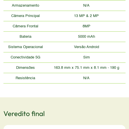
Armazenamento
N/A
Câmera Principal
13 MP & 2 MP
Câmera Frontal
8MP
Bateria
5000 mAh
Sistema Operacional
Versão Android
Conectividade 5G
Sim
Dimensões
163.8 mm x 75.1 mm x 8.1 mm - 190 g
Resistência
N/A
Veredito final