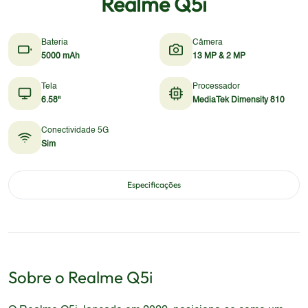
Realme Q5i
Bateria
Câmera
5000 mAh
13 MP & 2 MP
Tela
Processador
6.58"
MediaTek Dimensity 810
Conectividade 5G
Sim
Especificações
Sobre o
Realme
Q5i