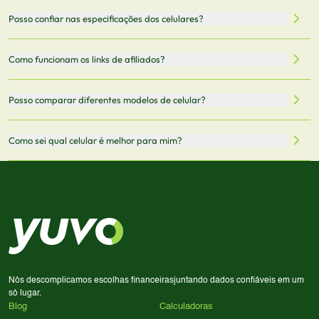
filtrar por preço, características técnicas como
Sim, os preços são atualizados regularmente através de
Posso confiar nas especificações dos celulares?
armazenamento, memória RAM, bateria e conectividade
nossa integração com parceiros. No entanto,
5G.
recomendamos sempre verificar o preço final no site do
Todas as especificações técnicas são obtidas de fontes
Como funcionam os links de afiliados?
vendedor antes de finalizar sua compra.
oficiais dos fabricantes e verificadas pela nossa equipe.
Mantemos nosso banco de dados atualizado com as
Quando você clica em "Onde Comprar", pode ser
Posso comparar diferentes modelos de celular?
informações mais recentes de cada modelo.
redirecionado para lojas parceiras. Ao fazer uma compra
através desses links, podemos receber uma pequena
Sim! Você pode selecionar até 3 celulares para comparar
Como sei qual celular é melhor para mim?
comissão sem custo adicional para você.
lado a lado suas especificações, preços e características.
Use nossa ferramenta de comparação para tomar a melhor
Considere seu uso diário: se você tira muitas fotos,
decisão de compra.
priorize a qualidade da câmera; se usa muitos apps, foque
em memória RAM e armazenamento; para jogos,
processador e bateria são essenciais. Use nossos filtros
para encontrar o celular ideal.
Nós descomplicamos escolhas financeiras
juntando dados confiáveis em um
só lugar.
Blog
Calculadoras