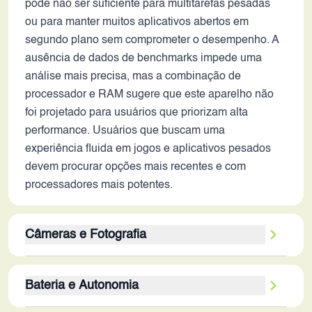
pode não ser suficiente para multitarefas pesadas
ou para manter muitos aplicativos abertos em
segundo plano sem comprometer o desempenho. A
ausência de dados de benchmarks impede uma
análise mais precisa, mas a combinação de
processador e RAM sugere que este aparelho não
foi projetado para usuários que priorizam alta
performance. Usuários que buscam uma
experiência fluida em jogos e aplicativos pesados
devem procurar opções mais recentes e com
processadores mais potentes.
Câmeras e Fotografia
A configuração de câmera traseira com 13MP e
Bateria e Autonomia
2MP sugere que a qualidade das fotos e vídeos
pode não ser o ponto forte do aparelho. A câmera