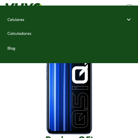
Celulares
Home
/
Celulares e Smartphones
/
Realme Q5i
Calculadoras
Blog