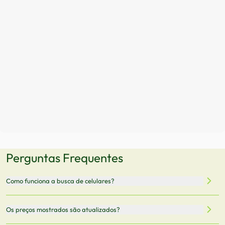
Perguntas Frequentes
Como funciona a busca de celulares?
Nossa plataforma permite que você busque e compare
Os preços mostrados são atualizados?
celulares de diferentes marcas e modelos. Você pode