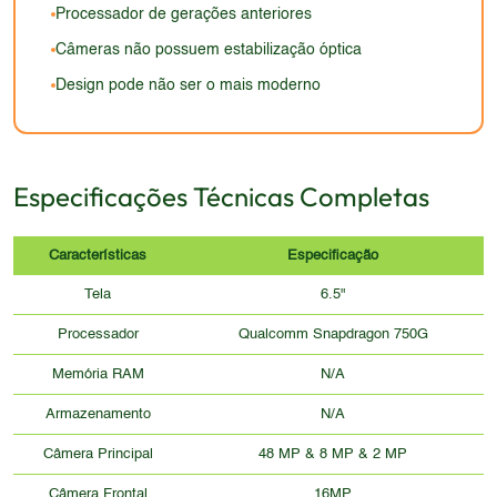
ultrapassado em termos estéticos.
Processador de gerações anteriores
Câmeras não possuem estabilização óptica
Design pode não ser o mais moderno
Especificações Técnicas Completas
Características
Especificação
Tela
6.5"
Processador
Qualcomm Snapdragon 750G
Memória RAM
N/A
Armazenamento
N/A
Câmera Principal
48 MP & 8 MP & 2 MP
Câmera Frontal
16MP