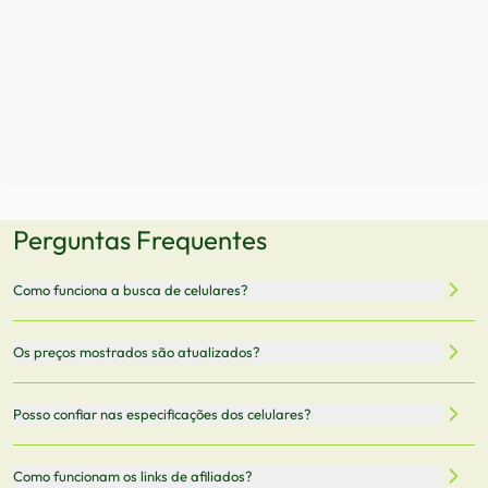
Perguntas Frequentes
Como funciona a busca de celulares?
Nossa plataforma permite que você busque e compare
Os preços mostrados são atualizados?
celulares de diferentes marcas e modelos. Você pode
filtrar por preço, características técnicas como
Sim, os preços são atualizados regularmente através de
Posso confiar nas especificações dos celulares?
armazenamento, memória RAM, bateria e conectividade
nossa integração com parceiros. No entanto,
5G.
recomendamos sempre verificar o preço final no site do
Todas as especificações técnicas são obtidas de fontes
Como funcionam os links de afiliados?
vendedor antes de finalizar sua compra.