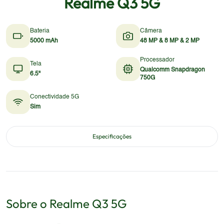
Realme Q3 5G
Bateria
Câmera
5000 mAh
48 MP & 8 MP & 2 MP
Processador
Tela
Qualcomm Snapdragon
6.5"
750G
Conectividade 5G
Sim
Especificações
Sobre o
Realme
Q3 5G