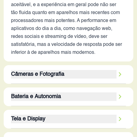
aceitável, e a experiência em geral pode não ser
tão fluida quanto em aparelhos mais recentes com
processadores mais potentes. A performance em
aplicativos do dia a dia, como navegação web,
redes sociais e streaming de vídeo, deve ser
satisfatória, mas a velocidade de resposta pode ser
inferior à de aparelhos mais modernos.
Câmeras e Fotografia
O conjunto de câmeras traseiras, composto por um
Bateria e Autonomia
sensor principal de 48MP, uma lente ultrawide de
8MP e um sensor de 2MP (provavelmente macro ou
A bateria de 5000 mAh é um ponto positivo,
de profundidade), demonstra limitações. A ausência
Tela e Display
oferecendo boa autonomia em uso moderado. A
de estabilização óptica (OIS) pode resultar em fotos
duração da bateria pode variar dependendo do uso,
e vídeos com mais tremido em ambientes com
A tela de 6.5 polegadas com resolução de 1080 x
mas é razoável esperar um dia inteiro de uso sem