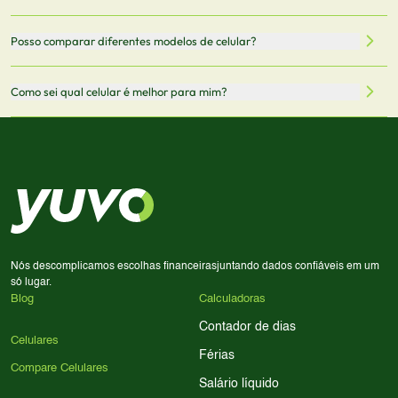
oficiais dos fabricantes e verificadas pela nossa equipe.
Mantemos nosso banco de dados atualizado com as
Quando você clica em "Onde Comprar", pode ser
Posso comparar diferentes modelos de celular?
informações mais recentes de cada modelo.
redirecionado para lojas parceiras. Ao fazer uma compra
através desses links, podemos receber uma pequena
Sim! Você pode selecionar até 3 celulares para comparar
Como sei qual celular é melhor para mim?
comissão sem custo adicional para você.
lado a lado suas especificações, preços e características.
Use nossa ferramenta de comparação para tomar a melhor
Considere seu uso diário: se você tira muitas fotos,
decisão de compra.
priorize a qualidade da câmera; se usa muitos apps, foque
em memória RAM e armazenamento; para jogos,
processador e bateria são essenciais. Use nossos filtros
para encontrar o celular ideal.
Nós descomplicamos escolhas financeiras
juntando dados confiáveis em um
só lugar.
Blog
Calculadoras
Contador de dias
Celulares
Férias
Compare Celulares
Salário líquido