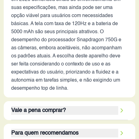
suas especificações, mas ainda pode ser uma
opção viável para usuários com necessidades
básicas. A tela com taxa de 120Hz e a bateria de
5000 mAh são seus principais atrativos. O
desempenho do processador Snapdragon 750G e
as câmeras, embora aceitáveis, não acompanham
os padrões atuais. A escolha deste aparelho deve
ser feita considerando o contexto de uso e as
expectativas do usuário, priorizando a fluidez e a
autonomia em tarefas simples, e não exigindo um
desempenho top de linha.
Vale a pena comprar?
Apesar de ter sido lançado em 2021, o Realme Q3
Para quem recomendamos
5G ainda pode ser considerado, dependendo do