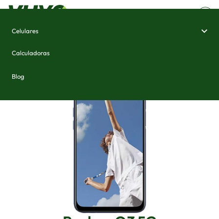
Celulares
Home
/
Celulares e Smartphones
/
Realme Q3 5G
Calculadoras
Blog