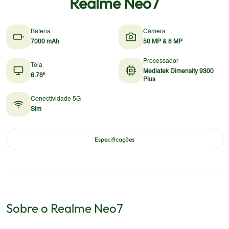
Realme Neo7
Bateria
Câmera
7000 mAh
50 MP & 8 MP
Processador
Tela
Mediatek Dimensity 9300
6.78"
Plus
Conectividade 5G
Sim
Especificações
Sobre o
Realme
Neo7