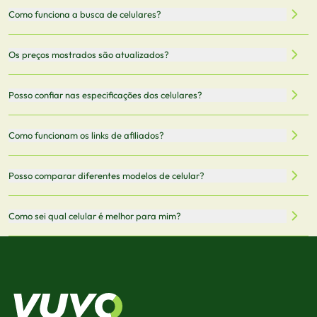
Como funciona a busca de celulares?
Nossa plataforma permite que você busque e compare
Os preços mostrados são atualizados?
celulares de diferentes marcas e modelos. Você pode
filtrar por preço, características técnicas como
Sim, os preços são atualizados regularmente através de
Posso confiar nas especificações dos celulares?
armazenamento, memória RAM, bateria e conectividade
nossa integração com parceiros. No entanto,
5G.
recomendamos sempre verificar o preço final no site do
Todas as especificações técnicas são obtidas de fontes
Como funcionam os links de afiliados?
vendedor antes de finalizar sua compra.
oficiais dos fabricantes e verificadas pela nossa equipe.
Mantemos nosso banco de dados atualizado com as
Quando você clica em "Onde Comprar", pode ser
Posso comparar diferentes modelos de celular?
informações mais recentes de cada modelo.
redirecionado para lojas parceiras. Ao fazer uma compra
através desses links, podemos receber uma pequena
Sim! Você pode selecionar até 3 celulares para comparar
Como sei qual celular é melhor para mim?
comissão sem custo adicional para você.
lado a lado suas especificações, preços e características.
Use nossa ferramenta de comparação para tomar a melhor
Considere seu uso diário: se você tira muitas fotos,
decisão de compra.
priorize a qualidade da câmera; se usa muitos apps, foque
em memória RAM e armazenamento; para jogos,
processador e bateria são essenciais. Use nossos filtros