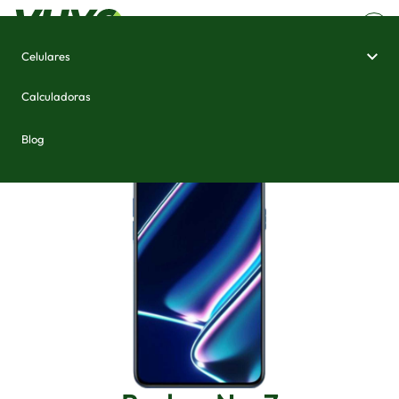
Celulares
Home
/
Celulares e Smartphones
/
Realme Neo7
Calculadoras
Blog