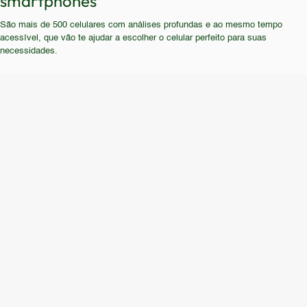
smartphones
considerar outras opções. Pessoas que necessitam
autonomia e capacidade de armazenamento em
São mais de 500 celulares com análises profundas e ao mesmo tempo
de um smartphone com design compacto e leve, ou
detrimento de recursos de câmera avançados ou
acessível, que vão te ajudar a escolher o celular perfeito para suas
que necessitam de um celular à prova d'água,
design ultrafino.
necessidades.
devem buscar outras alternativas.