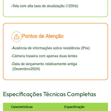
poeira. O design geral, presumindo um bom
atrativo para quem busca imersão e qualidade
Tela com alta taxa de atualização (120Hz)
acabamento, provavelmente agradará aos usuários
visual.
que preferem telas grandes e não se importam com
o peso.
Pontos de Atenção
Ausência de informações sobre resistência (IPxx)
Câmera traseira com apenas duas lentes
Data de lançamento relativamente antiga
(Dezembro/2024)
Especificações Técnicas Completas
Características
Especificação