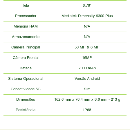
Tela
6.78"
Processador
Mediatek Dimensity 9300 Plus
Memória RAM
N/A
Armazenamento
N/A
Câmera Principal
50 MP & 8 MP
Câmera Frontal
16MP
Bateria
7000 mAh
Sistema Operacional
Versão Android
Conectividade 5G
Sim
Dimensões
162.6 mm x 76.4 mm x 8.6 mm - 213 g
Resistência
IP68