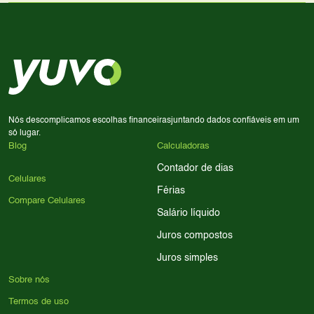
Use nossa ferramenta de comparação para tomar a melhor
Considere seu uso diário: se você tira muitas fotos,
decisão de compra.
priorize a qualidade da câmera; se usa muitos apps, foque
em memória RAM e armazenamento; para jogos,
processador e bateria são essenciais. Use nossos filtros
para encontrar o celular ideal.
Nós descomplicamos escolhas financeiras
juntando dados confiáveis em um
só lugar.
Blog
Calculadoras
Contador de dias
Celulares
Férias
Compare Celulares
Salário líquido
Juros compostos
Juros simples
Sobre nós
Termos de uso