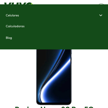
Celulares
Home
/
Celulares e Smartphones
/
Realme Narzo 80 Pro 5G
Calculadoras
Blog