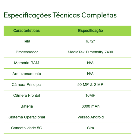
Especificações Técnicas Completas
Características
Especificação
Tela
6.72"
Processador
MediaTek Dimensity 7400
Memória RAM
N/A
Armazenamento
N/A
Câmera Principal
50 MP & 2 MP
Câmera Frontal
16MP
Bateria
6000 mAh
Sistema Operacional
Versão Android
Conectividade 5G
Sim