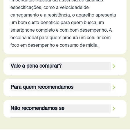
importantes. Apesar da ausência de algumas
especificações, como a velocidade de
carregamento e a resistência, o aparelho apresenta
um bom custo-benefício para quem busca um
smartphone completo e com bom desempenho. A
escolha ideal para quem procura um celular com
foco em desempenho e consumo de mídia.
Vale a pena comprar?
O Realme Narzo 80 Pro 5G vale a pena para quem
Para quem recomendamos
prioriza tela de qualidade, bateria duradoura e
desempenho consistente em tarefas cotidianas e
O Realme Narzo 80 Pro 5G é ideal para
jogos. Os 256GB de armazenamento oferecem
Não recomendamos se
estudantes, profissionais que precisam de um
espaço de sobra para aplicativos, fotos e vídeos. A
celular confiável para o dia a dia e usuários que
conectividade 5G garante uma experiência de
O Realme Narzo 80 Pro 5G pode não ser a melhor
buscam um bom desempenho em jogos e
internet rápida. A câmera principal com OIS é um