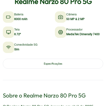
Realme Narzo 80 Pro 5G
Bateria
Câmera
6000 mAh
50 MP & 2 MP
Tela
Processador
6.72"
MediaTek Dimensity 7400
Conectividade 5G
Sim
Especificações
Sobre o
Realme
Narzo 80 Pro 5G