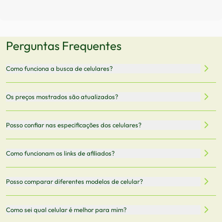
Perguntas Frequentes
Como funciona a busca de celulares?
Nossa plataforma permite que você busque e compare
Os preços mostrados são atualizados?
celulares de diferentes marcas e modelos. Você pode
filtrar por preço, características técnicas como
Sim, os preços são atualizados regularmente através de
Posso confiar nas especificações dos celulares?
armazenamento, memória RAM, bateria e conectividade
nossa integração com parceiros. No entanto,
5G.
recomendamos sempre verificar o preço final no site do
Todas as especificações técnicas são obtidas de fontes
Como funcionam os links de afiliados?
vendedor antes de finalizar sua compra.
oficiais dos fabricantes e verificadas pela nossa equipe.
Mantemos nosso banco de dados atualizado com as
Quando você clica em "Onde Comprar", pode ser
Posso comparar diferentes modelos de celular?
informações mais recentes de cada modelo.
redirecionado para lojas parceiras. Ao fazer uma compra
através desses links, podemos receber uma pequena
Sim! Você pode selecionar até 3 celulares para comparar
Como sei qual celular é melhor para mim?
comissão sem custo adicional para você.
lado a lado suas especificações, preços e características.