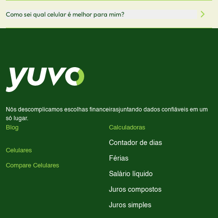
através desses links, podemos receber uma pequena
Sim! Você pode selecionar até 3 celulares para comparar
Como sei qual celular é melhor para mim?
comissão sem custo adicional para você.
lado a lado suas especificações, preços e características.
Use nossa ferramenta de comparação para tomar a melhor
Considere seu uso diário: se você tira muitas fotos,
decisão de compra.
priorize a qualidade da câmera; se usa muitos apps, foque
em memória RAM e armazenamento; para jogos,
processador e bateria são essenciais. Use nossos filtros
para encontrar o celular ideal.
Nós descomplicamos escolhas financeiras
juntando dados confiáveis em um
só lugar.
Blog
Calculadoras
Contador de dias
Celulares
Férias
Compare Celulares
Salário líquido
Juros compostos
Juros simples