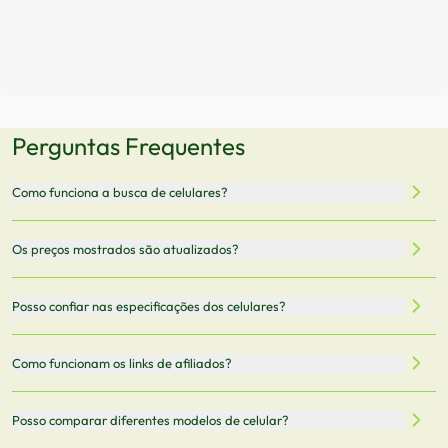
Perguntas Frequentes
Como funciona a busca de celulares?
Nossa plataforma permite que você busque e compare
Os preços mostrados são atualizados?
celulares de diferentes marcas e modelos. Você pode
filtrar por preço, características técnicas como
Sim, os preços são atualizados regularmente através de
Posso confiar nas especificações dos celulares?
armazenamento, memória RAM, bateria e conectividade
nossa integração com parceiros. No entanto,
5G.
recomendamos sempre verificar o preço final no site do
Todas as especificações técnicas são obtidas de fontes
Como funcionam os links de afiliados?
vendedor antes de finalizar sua compra.
oficiais dos fabricantes e verificadas pela nossa equipe.
Mantemos nosso banco de dados atualizado com as
Quando você clica em "Onde Comprar", pode ser
Posso comparar diferentes modelos de celular?
informações mais recentes de cada modelo.
redirecionado para lojas parceiras. Ao fazer uma compra