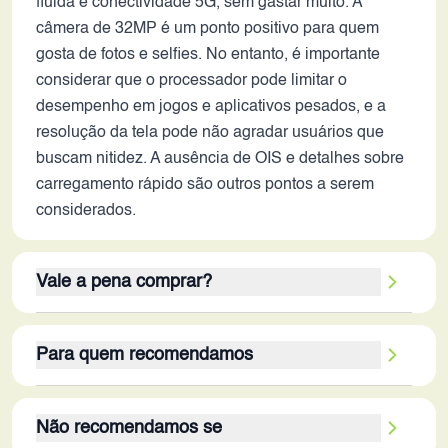
fluida e conectividade 5G, sem gastar muito. A
câmera de 32MP é um ponto positivo para quem
gosta de fotos e selfies. No entanto, é importante
considerar que o processador pode limitar o
desempenho em jogos e aplicativos pesados, e a
resolução da tela pode não agradar usuários que
buscam nitidez. A ausência de OIS e detalhes sobre
carregamento rápido são outros pontos a serem
considerados.
Vale a pena comprar?
O Realme Narzo 80 Lite 5G é uma opção que vale
Para quem recomendamos
a pena para o público certo. Se o foco principal for a
bateria de longa duração, tela com taxa de
O Narzo 80 Lite 5G é ideal para usuários que
atualização de 120Hz e conectividade 5G, o
Não recomendamos se
priorizam a duração da bateria e a fluidez da tela
aparelho entrega o que promete. A câmera de