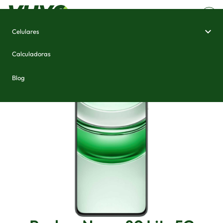
Celulares
Home
/
Celulares e Smartphones
/
Realme Narzo 80 Lite 5G
Calculadoras
Blog