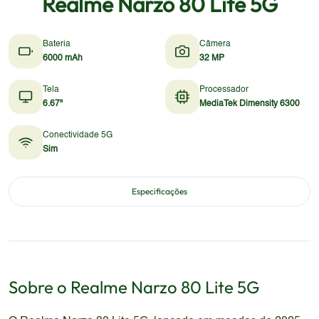
Realme Narzo 80 Lite 5G
Bateria
Câmera
6000 mAh
32 MP
Tela
Processador
6.67"
MediaTek Dimensity 6300
Conectividade 5G
Sim
Especificações
Sobre o
Realme
Narzo 80 Lite 5G