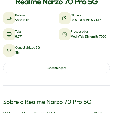
Realme Narzo 70 Pro 5G
Bateria
Câmera
5000 mAh
50 MP & 8 MP & 2 MP
Tela
Processador
6.67"
MediaTek Dimensity 7050
Conectividade 5G
Sim
Especificações
Sobre o
Realme
Narzo 70 Pro 5G