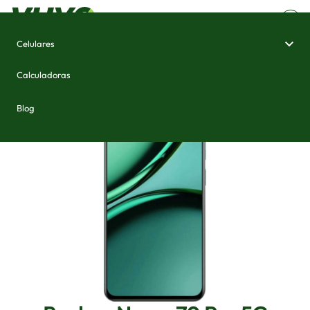
Celulares
Home
/
Celulares e Smartphones
/
Realme Narzo 70 Pro 5G
Calculadoras
Blog