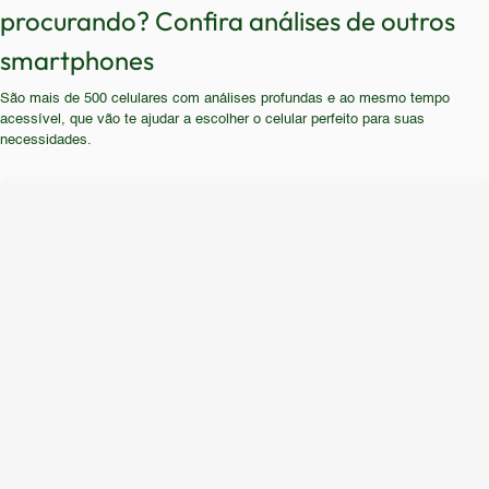
sobre carregamento e resistência também podem
procurando? Confira análises de outros
pesadas. Também não é indicado para quem
dia a dia, como navegação na internet, redes
ser desfavoráveis.
prioriza recursos avançados de câmera,
smartphones
sociais e consumo de mídia.
carregamento rápido e resistência aprimorada.
São mais de 500 celulares com análises profundas e ao mesmo tempo
Usuários que buscam as últimas tecnologias e
acessível, que vão te ajudar a escolher o celular perfeito para suas
atualizações de software devem considerar outras
necessidades.
opções mais recentes.