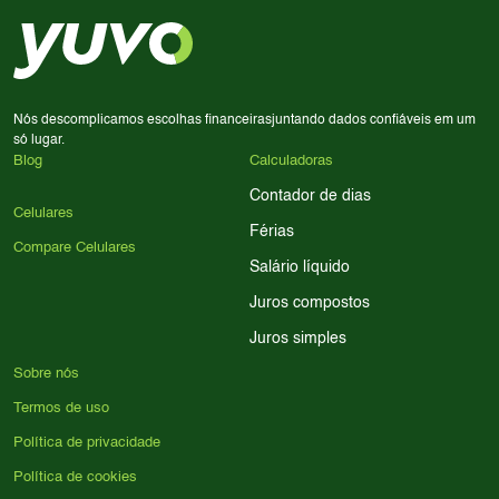
em memória RAM e armazenamento; para jogos,
processador e bateria são essenciais. Use nossos filtros
para encontrar o celular ideal.
Nós descomplicamos escolhas financeiras
juntando dados confiáveis em um
só lugar.
Blog
Calculadoras
Contador de dias
Celulares
Férias
Compare Celulares
Salário líquido
Juros compostos
Juros simples
Sobre nós
Termos de uso
Política de privacidade
Política de cookies