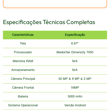
Especificações Técnicas Completas
Características
Especificação
Tela
6.67"
Processador
MediaTek Dimensity 7050
Memória RAM
N/A
Armazenamento
N/A
Câmera Principal
50 MP & 8 MP & 2 MP
Câmera Frontal
16MP
Bateria
5000 mAh
Sistema Operacional
Versão Android