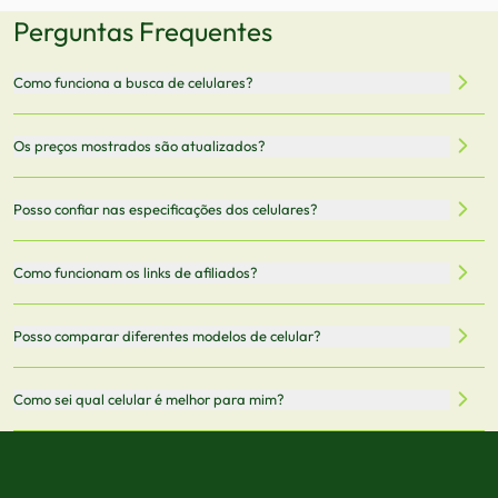
Perguntas Frequentes
Como funciona a busca de celulares?
Nossa plataforma permite que você busque e compare
Os preços mostrados são atualizados?
celulares de diferentes marcas e modelos. Você pode
filtrar por preço, características técnicas como
Sim, os preços são atualizados regularmente através de
Posso confiar nas especificações dos celulares?
armazenamento, memória RAM, bateria e conectividade
nossa integração com parceiros. No entanto,
5G.
recomendamos sempre verificar o preço final no site do
Todas as especificações técnicas são obtidas de fontes
Como funcionam os links de afiliados?
vendedor antes de finalizar sua compra.
oficiais dos fabricantes e verificadas pela nossa equipe.
Mantemos nosso banco de dados atualizado com as
Quando você clica em "Onde Comprar", pode ser
Posso comparar diferentes modelos de celular?
informações mais recentes de cada modelo.
redirecionado para lojas parceiras. Ao fazer uma compra
através desses links, podemos receber uma pequena
Sim! Você pode selecionar até 3 celulares para comparar
Como sei qual celular é melhor para mim?
comissão sem custo adicional para você.
lado a lado suas especificações, preços e características.
Use nossa ferramenta de comparação para tomar a melhor
Considere seu uso diário: se você tira muitas fotos,
decisão de compra.
priorize a qualidade da câmera; se usa muitos apps, foque