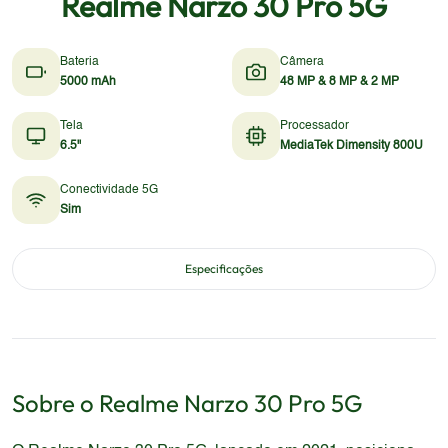
Realme Narzo 30 Pro 5G
Bateria
Câmera
5000 mAh
48 MP & 8 MP & 2 MP
Tela
Processador
6.5"
MediaTek Dimensity 800U
Conectividade 5G
Sim
Especificações
Sobre o
Realme
Narzo 30 Pro 5G