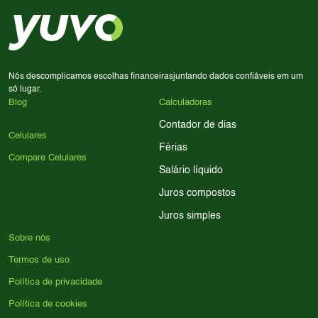
em memória RAM e armazenamento; para jogos,
processador e bateria são essenciais. Use nossos filtros
para encontrar o celular ideal.
Nós descomplicamos escolhas financeiras
juntando dados confiáveis em um
só lugar.
Blog
Calculadoras
Contador de dias
Celulares
Férias
Compare Celulares
Salário líquido
Juros compostos
Juros simples
Sobre nós
Termos de uso
Política de privacidade
Política de cookies