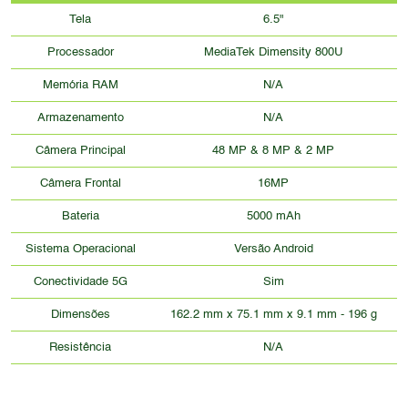
Tela
6.5"
Processador
MediaTek Dimensity 800U
Memória RAM
N/A
Armazenamento
N/A
Câmera Principal
48 MP & 8 MP & 2 MP
Câmera Frontal
16MP
Bateria
5000 mAh
Sistema Operacional
Versão Android
Conectividade 5G
Sim
Dimensões
162.2 mm x 75.1 mm x 9.1 mm - 196 g
Resistência
N/A