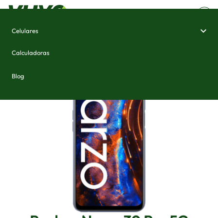
Celulares
Home
/
Celulares e Smartphones
/
Realme Narzo 30 Pro 5G
Calculadoras
Blog