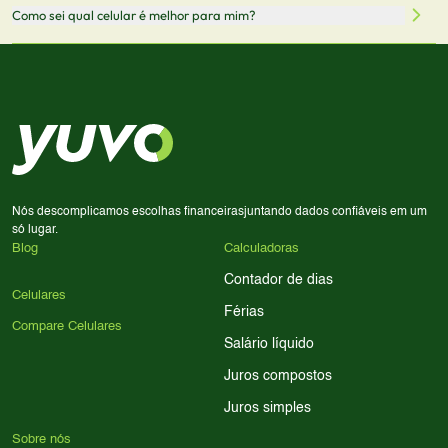
Sim! Você pode selecionar até 3 celulares para comparar
Como sei qual celular é melhor para mim?
comissão sem custo adicional para você.
lado a lado suas especificações, preços e características.
Use nossa ferramenta de comparação para tomar a melhor
Considere seu uso diário: se você tira muitas fotos,
decisão de compra.
priorize a qualidade da câmera; se usa muitos apps, foque
em memória RAM e armazenamento; para jogos,
processador e bateria são essenciais. Use nossos filtros
para encontrar o celular ideal.
Nós descomplicamos escolhas financeiras
juntando dados confiáveis em um
só lugar.
Blog
Calculadoras
Contador de dias
Celulares
Férias
Compare Celulares
Salário líquido
Juros compostos
Juros simples
Sobre nós