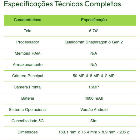
Especificações Técnicas Completas
Características
Especificação
Tela
6.74"
Processador
Qualcomm Snapdragon 8 Gen 2
Memória RAM
N/A
Armazenamento
N/A
Câmera Principal
50 MP & 8 MP & 2 MP
Câmera Frontal
16MP
Bateria
4600 mAh
Sistema Operacional
Versão Android
Conectividade 5G
Sim
Dimensões
163.1 mm x 75.4 mm x 8.9 mm - 205 g