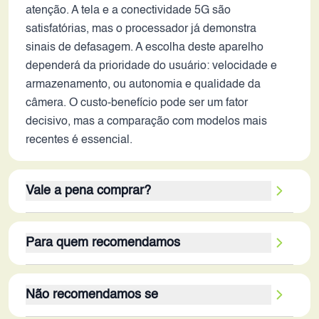
atenção. A tela e a conectividade 5G são
satisfatórias, mas o processador já demonstra
sinais de defasagem. A escolha deste aparelho
dependerá da prioridade do usuário: velocidade e
armazenamento, ou autonomia e qualidade da
câmera. O custo-benefício pode ser um fator
decisivo, mas a comparação com modelos mais
recentes é essencial.
Vale a pena comprar?
O Realme GT5 240W em 2026 vale a pena para um
Para quem recomendamos
público específico. Os pontos fortes, como o
carregamento ultrarrápido de 240W, a alta
O Realme GT5 240W em 2026 é recomendado
capacidade de RAM e o amplo armazenamento, o
Não recomendamos se
para um público específico: entusiastas de
tornam uma boa opção para usuários que priorizam
tecnologia que buscam alto desempenho, gamers