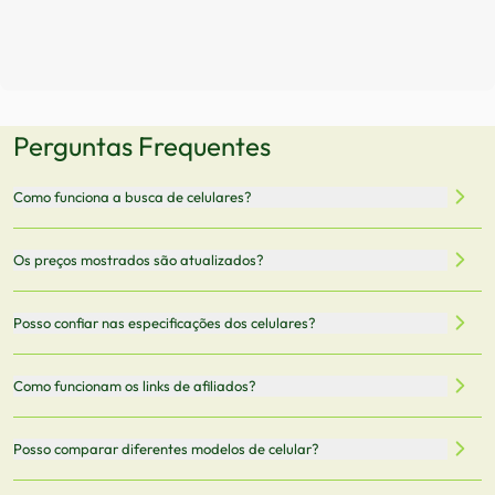
Perguntas Frequentes
Como funciona a busca de celulares?
Nossa plataforma permite que você busque e compare
Os preços mostrados são atualizados?
celulares de diferentes marcas e modelos. Você pode
filtrar por preço, características técnicas como
Sim, os preços são atualizados regularmente através de
Posso confiar nas especificações dos celulares?
armazenamento, memória RAM, bateria e conectividade
nossa integração com parceiros. No entanto,
5G.
recomendamos sempre verificar o preço final no site do
Todas as especificações técnicas são obtidas de fontes
Como funcionam os links de afiliados?
vendedor antes de finalizar sua compra.
oficiais dos fabricantes e verificadas pela nossa equipe.
Mantemos nosso banco de dados atualizado com as
Quando você clica em "Onde Comprar", pode ser
Posso comparar diferentes modelos de celular?
informações mais recentes de cada modelo.
redirecionado para lojas parceiras. Ao fazer uma compra
através desses links, podemos receber uma pequena