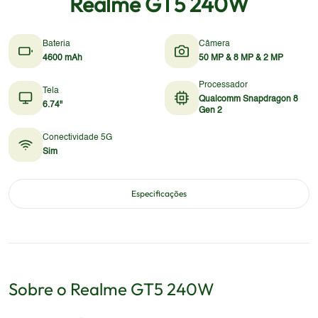
Realme GT5 240W
Bateria
Câmera
4600 mAh
50 MP & 8 MP & 2 MP
Processador
Tela
Qualcomm Snapdragon 8
6.74"
Gen 2
Conectividade 5G
Sim
Especificações
Sobre o
Realme
GT5 240W