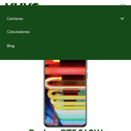
Celulares
Home
/
Celulares e Smartphones
/
Realme GT5 240W
Calculadoras
Blog