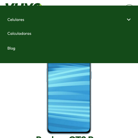
Celulares
Home
/
Celulares e Smartphones
/
Realme GT2 Pro
Calculadoras
Blog