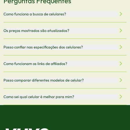
Perguntas Frequentes
Como funciona a busca de celulares?
Nossa plataforma permite que você busque e compare
Os preços mostrados são atualizados?
celulares de diferentes marcas e modelos. Você pode
filtrar por preço, características técnicas como
Sim, os preços são atualizados regularmente através de
Posso confiar nas especificações dos celulares?
armazenamento, memória RAM, bateria e conectividade
nossa integração com parceiros. No entanto,
5G.
recomendamos sempre verificar o preço final no site do
Todas as especificações técnicas são obtidas de fontes
Como funcionam os links de afiliados?
vendedor antes de finalizar sua compra.
oficiais dos fabricantes e verificadas pela nossa equipe.
Mantemos nosso banco de dados atualizado com as
Quando você clica em "Onde Comprar", pode ser
Posso comparar diferentes modelos de celular?
informações mais recentes de cada modelo.
redirecionado para lojas parceiras. Ao fazer uma compra
através desses links, podemos receber uma pequena
Sim! Você pode selecionar até 3 celulares para comparar
Como sei qual celular é melhor para mim?
comissão sem custo adicional para você.
lado a lado suas especificações, preços e características.
Use nossa ferramenta de comparação para tomar a melhor
Considere seu uso diário: se você tira muitas fotos,
decisão de compra.
priorize a qualidade da câmera; se usa muitos apps, foque
em memória RAM e armazenamento; para jogos,