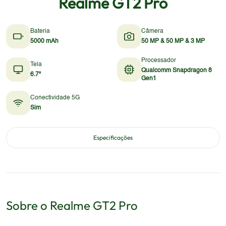
Realme GT2 Pro
Bateria
Câmera
5000 mAh
50 MP & 50 MP & 3 MP
Processador
Tela
Qualcomm Snapdragon 8
6.7"
Gen1
Conectividade 5G
Sim
Especificações
Sobre o
Realme
GT2 Pro