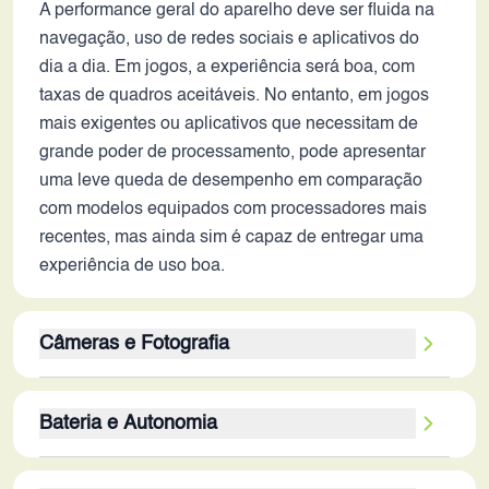
A performance geral do aparelho deve ser fluida na
navegação, uso de redes sociais e aplicativos do
dia a dia. Em jogos, a experiência será boa, com
taxas de quadros aceitáveis. No entanto, em jogos
mais exigentes ou aplicativos que necessitam de
grande poder de processamento, pode apresentar
uma leve queda de desempenho em comparação
com modelos equipados com processadores mais
recentes, mas ainda sim é capaz de entregar uma
experiência de uso boa.
Câmeras e Fotografia
A configuração da câmera traseira, com sensores
Bateria e Autonomia
de 50MP e 50MP, combinada com a estabilização
óptica, promete fotos e vídeos de alta qualidade. A
A bateria de 5000 mAh é uma boa capacidade, o
ausência de informações sobre as lentes e recursos