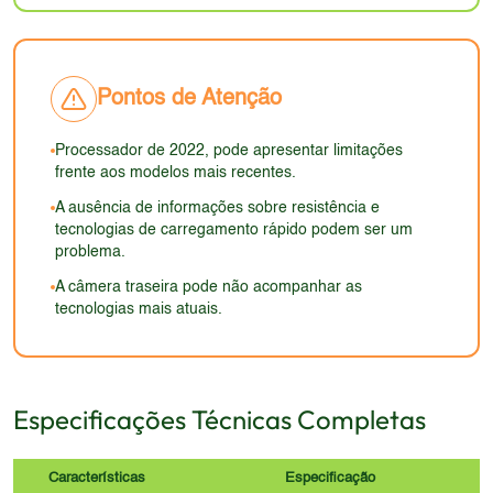
assim como a ausência de proteção para a tela,
ainda competitiva em comparação com modelos
informações sobre carregamento sem fio é outro
podem ser um ponto negativo em termos de
mais recentes, especialmente na faixa de preço em
ponto a ser considerado.
durabilidade em comparação com modelos mais
que o aparelho se encontra.
recentes, que geralmente oferecem esses recursos.
Pontos de Atenção
Em 2026, a estética ainda pode ser considerada
atual, mas depende das preferências individuais.
Processador de 2022, pode apresentar limitações
frente aos modelos mais recentes.
A ausência de informações sobre resistência e
tecnologias de carregamento rápido podem ser um
problema.
A câmera traseira pode não acompanhar as
tecnologias mais atuais.
Especificações Técnicas Completas
Características
Especificação