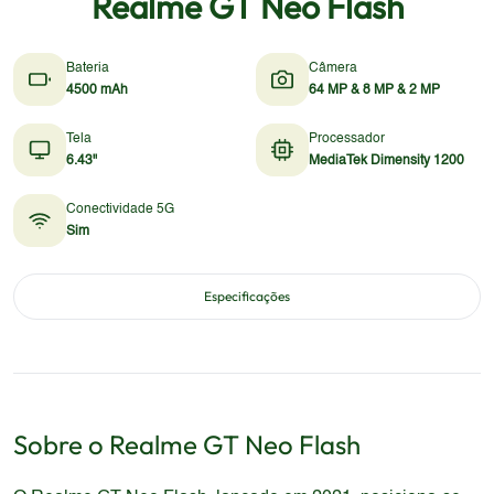
Realme GT Neo Flash
Bateria
Câmera
4500 mAh
64 MP & 8 MP & 2 MP
Tela
Processador
6.43"
MediaTek Dimensity 1200
Conectividade 5G
Sim
Especificações
Sobre o
Realme
GT Neo Flash