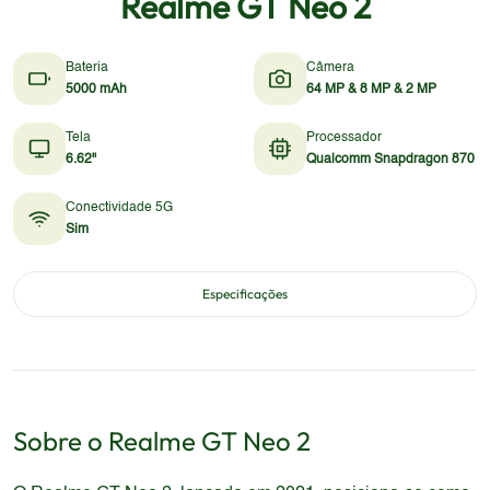
Realme GT Neo 2
Bateria
Câmera
5000 mAh
64 MP & 8 MP & 2 MP
Tela
Processador
6.62"
Qualcomm Snapdragon 870
Conectividade 5G
Sim
Especificações
Sobre o
Realme
GT Neo 2