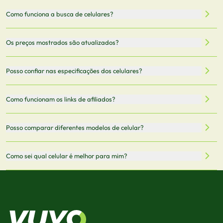
Como funciona a busca de celulares?
Nossa plataforma permite que você busque e compare
Os preços mostrados são atualizados?
celulares de diferentes marcas e modelos. Você pode
filtrar por preço, características técnicas como
Sim, os preços são atualizados regularmente através de
Posso confiar nas especificações dos celulares?
armazenamento, memória RAM, bateria e conectividade
nossa integração com parceiros. No entanto,
5G.
recomendamos sempre verificar o preço final no site do
Todas as especificações técnicas são obtidas de fontes
Como funcionam os links de afiliados?
vendedor antes de finalizar sua compra.
oficiais dos fabricantes e verificadas pela nossa equipe.
Mantemos nosso banco de dados atualizado com as
Quando você clica em "Onde Comprar", pode ser
Posso comparar diferentes modelos de celular?
informações mais recentes de cada modelo.
redirecionado para lojas parceiras. Ao fazer uma compra
através desses links, podemos receber uma pequena
Sim! Você pode selecionar até 3 celulares para comparar
Como sei qual celular é melhor para mim?
comissão sem custo adicional para você.
lado a lado suas especificações, preços e características.
Use nossa ferramenta de comparação para tomar a melhor
Considere seu uso diário: se você tira muitas fotos,
decisão de compra.
priorize a qualidade da câmera; se usa muitos apps, foque
em memória RAM e armazenamento; para jogos,
processador e bateria são essenciais. Use nossos filtros