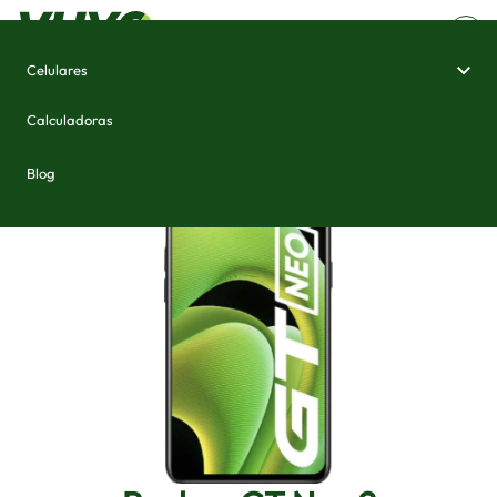
Celulares
Home
/
Celulares e Smartphones
/
Realme GT Neo 2
Calculadoras
Blog