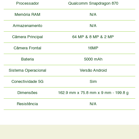
Processador
Qualcomm Snapdragon 870
Memória RAM
N/A
Armazenamento
N/A
Câmera Principal
64 MP & 8 MP & 2 MP
Câmera Frontal
16MP
Bateria
5000 mAh
Sistema Operacional
Versão Android
Conectividade 5G
Sim
Dimensões
162.9 mm x 75.8 mm x 9 mm - 199.8 g
Resistência
N/A