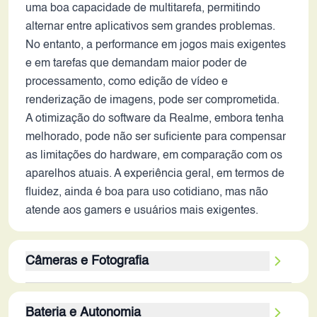
uma boa capacidade de multitarefa, permitindo
alternar entre aplicativos sem grandes problemas.
No entanto, a performance em jogos mais exigentes
e em tarefas que demandam maior poder de
processamento, como edição de vídeo e
renderização de imagens, pode ser comprometida.
A otimização do software da Realme, embora tenha
melhorado, pode não ser suficiente para compensar
as limitações do hardware, em comparação com os
aparelhos atuais. A experiência geral, em termos de
fluidez, ainda é boa para uso cotidiano, mas não
atende aos gamers e usuários mais exigentes.
Câmeras e Fotografia
A câmera traseira, com sensor principal de 64MP,
Bateria e Autonomia
pode gerar fotos com boa qualidade em condições