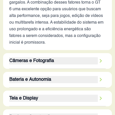
gargalos. A combinação desses fatores torna o GT
6 uma excelente opção para usuários que buscam
alta performance, seja para jogos, edição de vídeos
ou multitarefa intensa. A estabilidade do sistema em
uso prolongado e a eficiência energética são
fatores a serem considerados, mas a configuração
inicial é promissora.
Câmeras e Fotografia
A configuração da câmera traseira é um ponto fraco.
Bateria e Autonomia
A combinação de 8MP e 50MP, sem informações
detalhadas sobre os sensores e recursos, não
A bateria de 5800 mAh é um ponto positivo,
acompanha as tendências de 2026. A ausência de
Tela e Display
indicando uma boa autonomia. Em 2026, a
especificações sobre lentes, abertura e recursos
capacidade deve garantir um dia inteiro de uso
como zoom óptico, modos de fotografia e
A tela AMOLED com taxa de atualização de 120Hz
moderado a intenso, dependendo da otimização de
estabilização de vídeo, impede uma análise