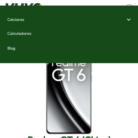
Celulares
Home
/
Celulares e Smartphones
/
Realme GT 6 (China)
Calculadoras
Blog