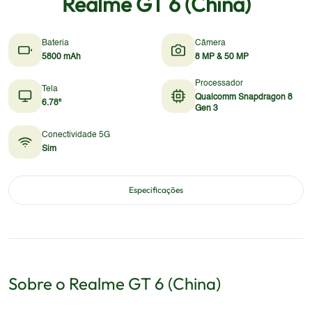
Realme GT 6 (China)
Bateria
Câmera
5800 mAh
8 MP & 50 MP
Processador
Tela
Qualcomm Snapdragon 8
6.78"
Gen 3
Conectividade 5G
Sim
Especificações
Sobre o
Realme
GT 6 (China)