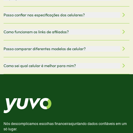
celulares de diferentes marcas e modelos. Você pode
filtrar por preço, características técnicas como
Sim, os preços são atualizados regularmente através de
Posso confiar nas especificações dos celulares?
armazenamento, memória RAM, bateria e conectividade
nossa integração com parceiros. No entanto,
5G.
recomendamos sempre verificar o preço final no site do
Todas as especificações técnicas são obtidas de fontes
Como funcionam os links de afiliados?
vendedor antes de finalizar sua compra.
oficiais dos fabricantes e verificadas pela nossa equipe.
Mantemos nosso banco de dados atualizado com as
Quando você clica em "Onde Comprar", pode ser
Posso comparar diferentes modelos de celular?
informações mais recentes de cada modelo.
redirecionado para lojas parceiras. Ao fazer uma compra
através desses links, podemos receber uma pequena
Sim! Você pode selecionar até 3 celulares para comparar
Como sei qual celular é melhor para mim?
comissão sem custo adicional para você.
lado a lado suas especificações, preços e características.
Use nossa ferramenta de comparação para tomar a melhor
Considere seu uso diário: se você tira muitas fotos,
decisão de compra.
priorize a qualidade da câmera; se usa muitos apps, foque
em memória RAM e armazenamento; para jogos,
processador e bateria são essenciais. Use nossos filtros
para encontrar o celular ideal.
Nós descomplicamos escolhas financeiras
juntando dados confiáveis em um
só lugar.