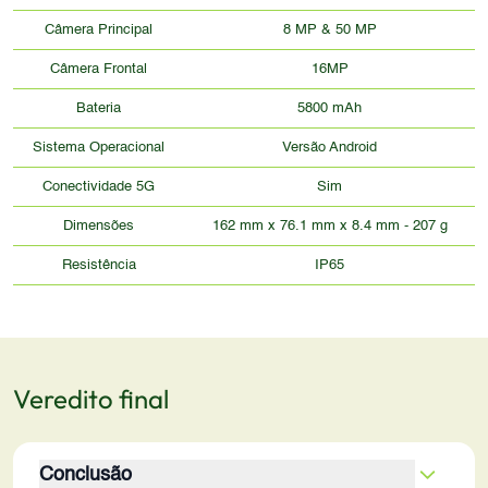
Câmera Principal
8 MP & 50 MP
Câmera Frontal
16MP
Bateria
5800 mAh
Sistema Operacional
Versão Android
Conectividade 5G
Sim
Dimensões
162 mm x 76.1 mm x 8.4 mm - 207 g
Resistência
IP65
Veredito final
Conclusão