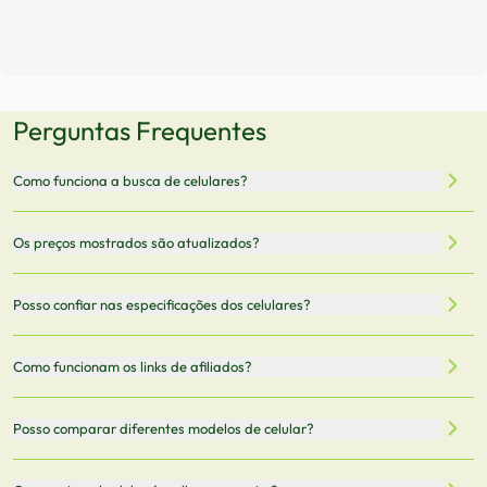
Perguntas Frequentes
Como funciona a busca de celulares?
Nossa plataforma permite que você busque e compare
Os preços mostrados são atualizados?
celulares de diferentes marcas e modelos. Você pode
filtrar por preço, características técnicas como
Sim, os preços são atualizados regularmente através de
Posso confiar nas especificações dos celulares?
armazenamento, memória RAM, bateria e conectividade
nossa integração com parceiros. No entanto,
5G.
recomendamos sempre verificar o preço final no site do
Todas as especificações técnicas são obtidas de fontes
Como funcionam os links de afiliados?
vendedor antes de finalizar sua compra.
oficiais dos fabricantes e verificadas pela nossa equipe.
Mantemos nosso banco de dados atualizado com as
Quando você clica em "Onde Comprar", pode ser
Posso comparar diferentes modelos de celular?
informações mais recentes de cada modelo.
redirecionado para lojas parceiras. Ao fazer uma compra
através desses links, podemos receber uma pequena
Sim! Você pode selecionar até 3 celulares para comparar