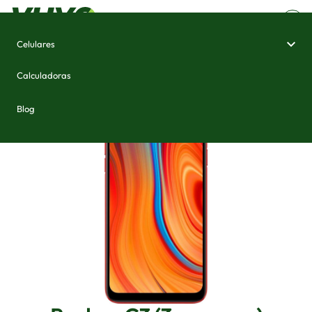
Celulares
Home
/
Celulares e Smartphones
/
Realme C3 (3 cameras)
Calculadoras
Blog