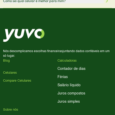
Como sei qual celular é melhor para mim?
comissão sem custo adicional para você.
lado a lado suas especificações, preços e características.
Use nossa ferramenta de comparação para tomar a melhor
Considere seu uso diário: se você tira muitas fotos,
decisão de compra.
priorize a qualidade da câmera; se usa muitos apps, foque
em memória RAM e armazenamento; para jogos,
processador e bateria são essenciais. Use nossos filtros
para encontrar o celular ideal.
Nós descomplicamos escolhas financeiras
juntando dados confiáveis em um
só lugar.
Blog
Calculadoras
Contador de dias
Celulares
Férias
Compare Celulares
Salário líquido
Juros compostos
Juros simples
Sobre nós