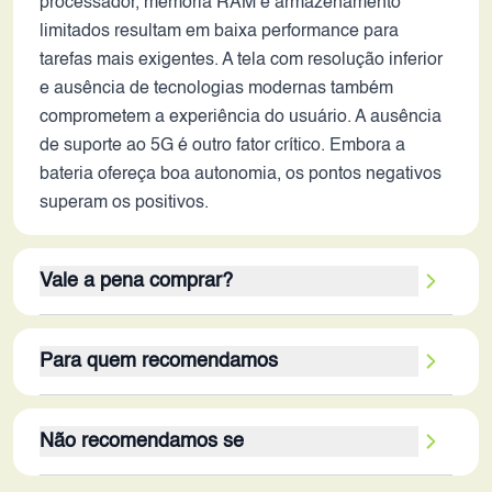
processador, memória RAM e armazenamento
limitados resultam em baixa performance para
tarefas mais exigentes. A tela com resolução inferior
e ausência de tecnologias modernas também
comprometem a experiência do usuário. A ausência
de suporte ao 5G é outro fator crítico. Embora a
bateria ofereça boa autonomia, os pontos negativos
superam os positivos.
Vale a pena comprar?
Em 2026, não vale a pena adquirir este
Para quem recomendamos
smartphone. Apesar da boa capacidade da bateria
e tela grande, os pontos negativos são muitos:
Este smartphone é recomendado apenas para
baixa performance, câmeras com baixa resolução e
Não recomendamos se
usuários que buscam um dispositivo muito básico,
ausência de 5G. O custo-benefício não é atrativo,
sem grandes expectativas de desempenho ou
uma vez que existem opções mais recentes e com