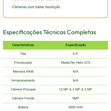
Câmeras com baixa resolução
Especificações Técnicas Completas
Características
Especificação
Tela
6.5"
Processador
MediaTek Helio G70
Memória RAM
N/A
Armazenamento
N/A
Câmera Principal
12 MP & 2 MP & 2 MP
Câmera Frontal
5MP
Bateria
5000 mAh