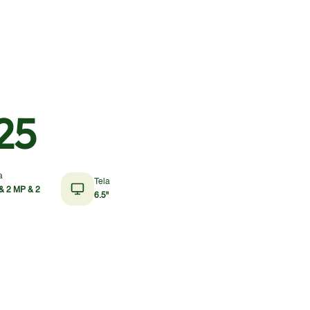
25
a
Tela
& 2 MP & 2
6.5"