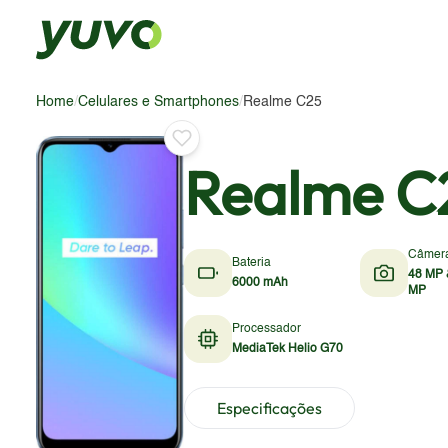
Home
/
Celulares e Smartphones
/
Realme C25
Realme C
Câmer
Bateria
48 MP 
6000 mAh
MP
Processador
MediaTek Helio G70
Especificações