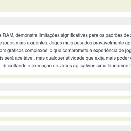
RAM, demonstra limitações significativas para os padrões de 
os e jogos mais exigentes. Jogos mais pesados provavelmente a
 com gráficos complexos, o que compromete a experiência de j
 será aceitável, mas qualquer atividade que exija mais poder
e, dificultando a execução de vários aplicativos simultaneam
oa resolução em ambientes bem iluminados, mas a ausência de e
luz ou com movimento. As câmeras secundárias de 2MP e a câm
do noturno sofisticado ou lentes ultra-angulares de alta qual
a excelente autonomia, permitindo um dia inteiro ou até mais 
de capturar fotos com profundidade de campo rasa ou em ambie
ra a longa duração da bateria. No entanto, a ausência de infor