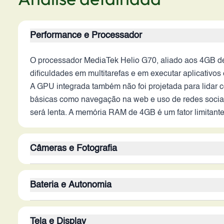
Performance e Processador
O processador MediaTek Helio G70, aliado aos 4GB de 
dificuldades em multitarefas e em executar aplicativ
A GPU integrada também não foi projetada para lidar
básicas como navegação na web e uso de redes sociais
será lenta. A memória RAM de 4GB é um fator limitant
Câmeras e Fotografia
A câmera principal de 48MP pode capturar fotos com b
Bateria e Autonomia
avançados limita a qualidade em situações de pouca 
funcionalidade básica, sem recursos avançados como mo
A bateria de 6000 mAh é um ponto forte, prometendo um
máxima da lente dificulta a avaliação da capacidade 
Tela e Display
processador e da tela de baixa resolução contribui pa