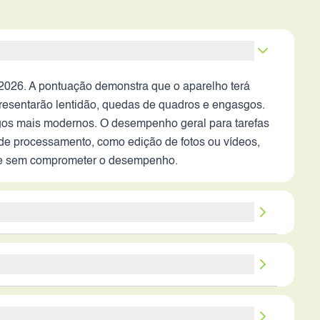
2026. A pontuação demonstra que o aparelho terá
presentarão lentidão, quedas de quadros e engasgos.
ogos mais modernos. O desempenho geral para tarefas
 de processamento, como edição de fotos ou vídeos,
ente sem comprometer o desempenho.
stabilização óptica (OIS) e outros recursos
era frontal de 8MP indicam um foco em
idade. A ausência de detalhes sobre a abertura
de uso moderado. A eficiência energética do
ntes com pouca luz. A performance em vídeo
mações sobre a tecnologia de carregamento rápido é