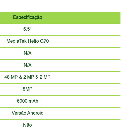
Especificação
6.5"
MediaTek Helio G70
N/A
N/A
48 MP & 2 MP & 2 MP
8MP
6000 mAh
Versão Android
Não