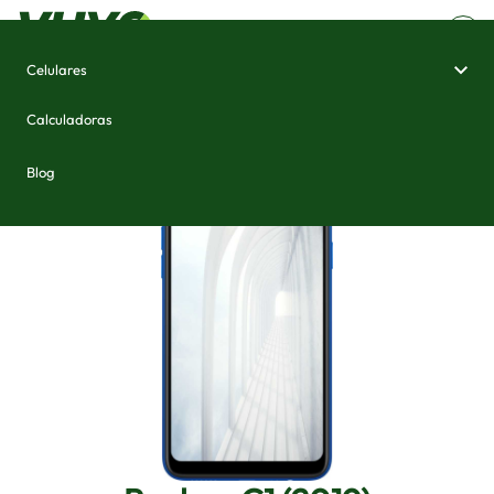
Celulares
Home
/
Celulares e Smartphones
/
Realme C1 (2019)
Calculadoras
Blog