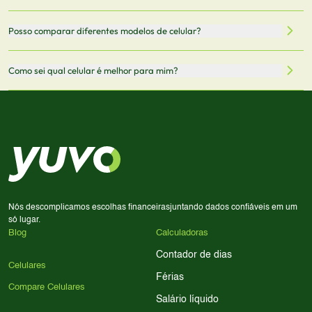
oficiais dos fabricantes e verificadas pela nossa equipe.
Mantemos nosso banco de dados atualizado com as
Quando você clica em "Onde Comprar", pode ser
Posso comparar diferentes modelos de celular?
informações mais recentes de cada modelo.
redirecionado para lojas parceiras. Ao fazer uma compra
através desses links, podemos receber uma pequena
Sim! Você pode selecionar até 3 celulares para comparar
Como sei qual celular é melhor para mim?
comissão sem custo adicional para você.
lado a lado suas especificações, preços e características.
Use nossa ferramenta de comparação para tomar a melhor
Considere seu uso diário: se você tira muitas fotos,
decisão de compra.
priorize a qualidade da câmera; se usa muitos apps, foque
em memória RAM e armazenamento; para jogos,
processador e bateria são essenciais. Use nossos filtros
para encontrar o celular ideal.
Nós descomplicamos escolhas financeiras
juntando dados confiáveis em um
só lugar.
Blog
Calculadoras
Contador de dias
Celulares
Férias
Compare Celulares
Salário líquido