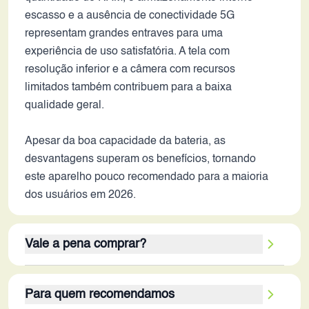
escasso e a ausência de conectividade 5G
representam grandes entraves para uma
experiência de uso satisfatória. A tela com
resolução inferior e a câmera com recursos
limitados também contribuem para a baixa
qualidade geral.
Apesar da boa capacidade da bateria, as
desvantagens superam os benefícios, tornando
este aparelho pouco recomendado para a maioria
dos usuários em 2026.
Vale a pena comprar?
Considerando os critérios de avaliação e o contexto
Para quem recomendamos
tecnológico de 2026, o Realme C1 (2019) não vale