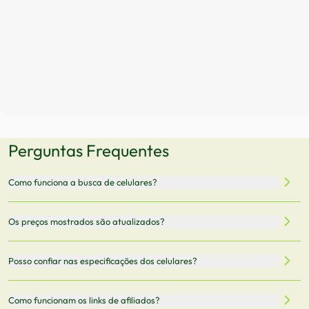
Perguntas Frequentes
Como funciona a busca de celulares?
Nossa plataforma permite que você busque e compare
Os preços mostrados são atualizados?
celulares de diferentes marcas e modelos. Você pode
filtrar por preço, características técnicas como
Sim, os preços são atualizados regularmente através de
Posso confiar nas especificações dos celulares?
armazenamento, memória RAM, bateria e conectividade
nossa integração com parceiros. No entanto,
5G.
recomendamos sempre verificar o preço final no site do
Todas as especificações técnicas são obtidas de fontes
Como funcionam os links de afiliados?
vendedor antes de finalizar sua compra.