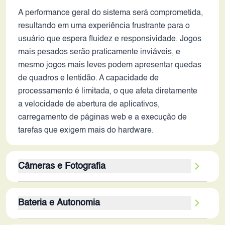
A performance geral do sistema será comprometida,
resultando em uma experiência frustrante para o
usuário que espera fluidez e responsividade. Jogos
mais pesados serão praticamente inviáveis, e
mesmo jogos mais leves podem apresentar quedas
de quadros e lentidão. A capacidade de
processamento é limitada, o que afeta diretamente
a velocidade de abertura de aplicativos,
carregamento de páginas web e a execução de
tarefas que exigem mais do hardware.
Câmeras e Fotografia
A câmera traseira de 13MP com sensor secundário
Bateria e Autonomia
de 2MP e a câmera frontal de 5MP apresentariam
um desempenho inferior aos padrões atuais. A