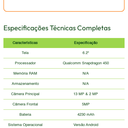
comum.
mais finos e leves disponíveis no mercado. O
acabamento e os detalhes estéticos seriam
básicos, sem recursos como proteção contra água e
Especificações Técnicas Completas
poeira, ou outras características que garantem
maior durabilidade e apelo visual.
Características
Especificação
Tela
6.2"
Processador
Qualcomm Snapdragon 450
Memória RAM
N/A
Armazenamento
N/A
Câmera Principal
13 MP & 2 MP
Câmera Frontal
5MP
Bateria
4230 mAh
Sistema Operacional
Versão Android