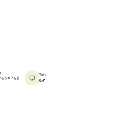
a
Tela
 & 8 MP & 2
6.4"