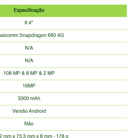
Especificação
6.4"
alcomm Snapdragon 680 4G
N/A
N/A
108 MP & 8 MP & 2 MP
16MP
5000 mAh
Versão Android
Não
2 mm x 73.3 mm x 8 mm - 178 g