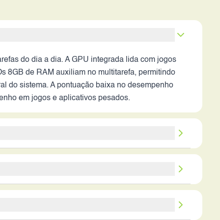
fas do dia a dia. A GPU integrada lida com jogos
Os 8GB de RAM auxiliam no multitarefa, permitindo
eral do sistema. A pontuação baixa no desempenho
penho em jogos e aplicativos pesados.
te em condições de boa iluminação. O conjunto de
estabilização óptica pode resultar em fotos e vídeos
 selfies e videochamadas, porém a qualidade final
eve proporcionar um dia inteiro de uso moderado. A
o modos noturnos, gravação em 4K e outros recursos
ologia de carregamento rápido é um ponto de atenção.
ciência energética do sistema e as otimizações de