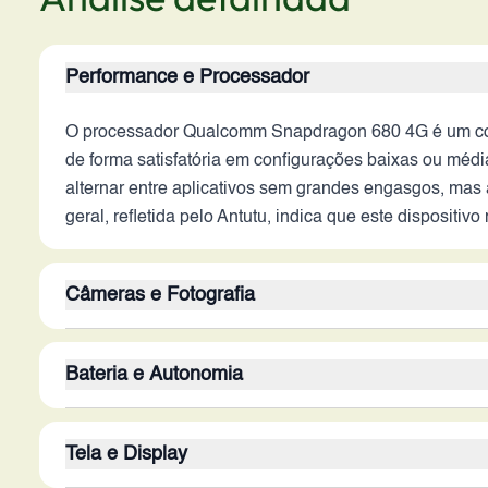
Performance e Processador
O processador Qualcomm Snapdragon 680 4G é um comp
de forma satisfatória em configurações baixas ou médi
alternar entre aplicativos sem grandes engasgos, mas
geral, refletida pelo Antutu, indica que este disposi
Câmeras e Fotografia
A câmera traseira principal de 108MP tem o potencial
Bateria e Autonomia
câmeras traseiras oferece versatilidade com diferentes
tremidos em situações de baixa luminosidade ou ao g
A bateria de 5000 mAh oferece uma boa capacidade, o 
dependerá do processamento de imagem e da otimizaçã
Tela e Display
autonomia pode variar dependendo do uso de aplicativo
fotográficos modernos dificulta uma avaliação complet
Carregamento lento pode ser um inconveniente para usu