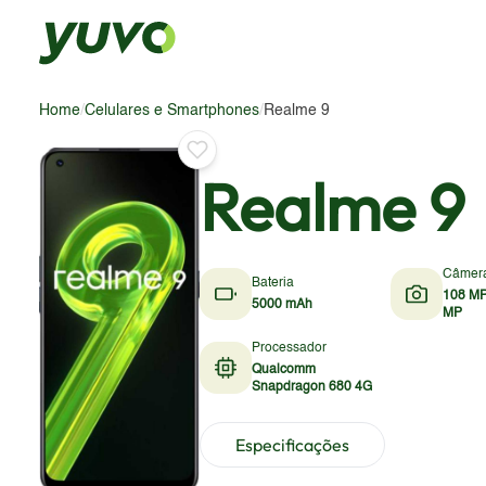
Home
/
Celulares e Smartphones
/
Realme 9
Realme 9
Câmer
Bateria
108 MP
5000 mAh
MP
Processador
Qualcomm
Snapdragon 680 4G
Especificações