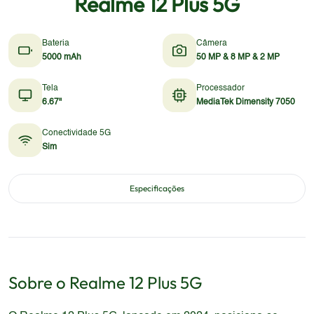
Realme 12 Plus 5G
Bateria
Câmera
5000 mAh
50 MP & 8 MP & 2 MP
Tela
Processador
6.67"
MediaTek Dimensity 7050
Conectividade 5G
Sim
Especificações
Sobre o
Realme
12 Plus 5G