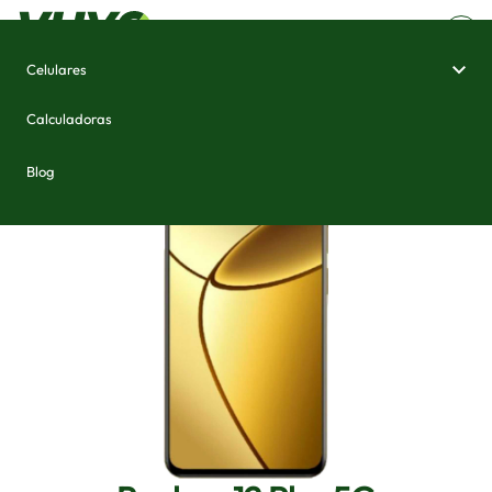
Celulares
Home
/
Celulares e Smartphones
/
Realme 12 Plus 5G
Calculadoras
Blog