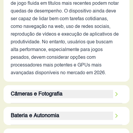
de jogo fluida em títulos mais recentes podem notar
quedas de desempenho. O dispositivo ainda deve
ser capaz de lidar bem com tarefas cotidianas,
como navegação na web, uso de redes sociais,
reprodução de vídeos e execução de aplicativos de
produtividade. No entanto, usuários que buscam
alta performance, especialmente para jogos
pesados, devem considerar opções com
processadores mais potentes e GPUs mais
avançadas disponíveis no mercado em 2026.
Câmeras e Fotografia
O conjunto de câmeras do Realme 12 Plus 5G, com
Bateria e Autonomia
sua câmera principal de 50MP, 8MP ultrawide e
2MP macro, oferece uma experiência fotográfica
A bateria de 5000 mAh é uma capacidade razoável
versátil. A presença de estabilização óptica na