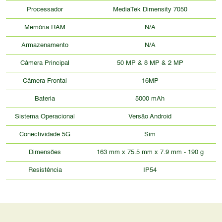
Processador
MediaTek Dimensity 7050
Memória RAM
N/A
Armazenamento
N/A
Câmera Principal
50 MP & 8 MP & 2 MP
Câmera Frontal
16MP
Bateria
5000 mAh
Sistema Operacional
Versão Android
Conectividade 5G
Sim
Dimensões
163 mm x 75.5 mm x 7.9 mm - 190 g
Resistência
IP54