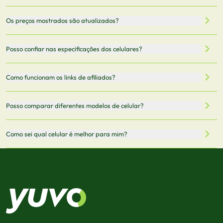
Nossa plataforma permite que você busque e compare
Os preços mostrados são atualizados?
celulares de diferentes marcas e modelos. Você pode
filtrar por preço, características técnicas como
Sim, os preços são atualizados regularmente através de
Posso confiar nas especificações dos celulares?
armazenamento, memória RAM, bateria e conectividade
nossa integração com parceiros. No entanto,
5G.
recomendamos sempre verificar o preço final no site do
Todas as especificações técnicas são obtidas de fontes
Como funcionam os links de afiliados?
vendedor antes de finalizar sua compra.
oficiais dos fabricantes e verificadas pela nossa equipe.
Mantemos nosso banco de dados atualizado com as
Quando você clica em "Onde Comprar", pode ser
Posso comparar diferentes modelos de celular?
informações mais recentes de cada modelo.
redirecionado para lojas parceiras. Ao fazer uma compra
através desses links, podemos receber uma pequena
Sim! Você pode selecionar até 3 celulares para comparar
Como sei qual celular é melhor para mim?
comissão sem custo adicional para você.
lado a lado suas especificações, preços e características.
Use nossa ferramenta de comparação para tomar a melhor
Considere seu uso diário: se você tira muitas fotos,
decisão de compra.
priorize a qualidade da câmera; se usa muitos apps, foque
em memória RAM e armazenamento; para jogos,
processador e bateria são essenciais. Use nossos filtros
para encontrar o celular ideal.