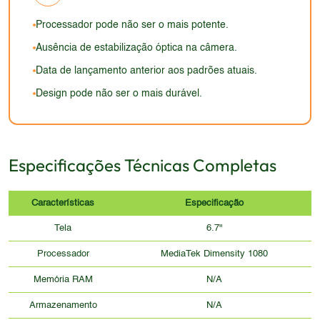
tempo. A ausência de informações sobre proteção
Processador pode não ser o mais potente.
Gorilla Glass ou similar pode ser uma preocupação
Ausência de estabilização óptica na câmera.
para quem busca um celular mais resistente a
Data de lançamento anterior aos padrões atuais.
riscos e quedas.
Design pode não ser o mais durável.
Especificações Técnicas Completas
Características
Especificação
Tela
6.7"
Processador
MediaTek Dimensity 1080
Memória RAM
N/A
Armazenamento
N/A