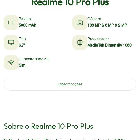
Realme 10 Pro Plus
Bateria
Câmera
5000 mAh
108 MP & 8 MP & 2 MP
Tela
Processador
6.7"
MediaTek Dimensity 1080
Conectividade 5G
Sim
Especificações
Sobre o
Realme
10 Pro Plus