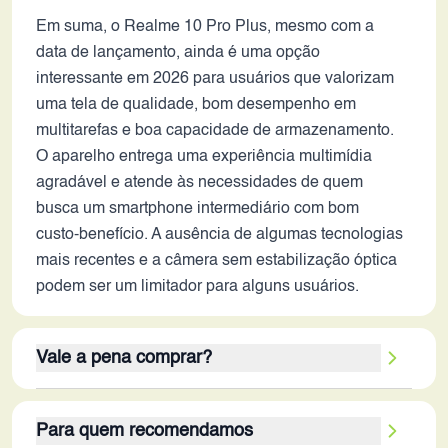
Em suma, o Realme 10 Pro Plus, mesmo com a
data de lançamento, ainda é uma opção
interessante em 2026 para usuários que valorizam
uma tela de qualidade, bom desempenho em
multitarefas e boa capacidade de armazenamento.
O aparelho entrega uma experiência multimídia
agradável e atende às necessidades de quem
busca um smartphone intermediário com bom
custo-benefício. A ausência de algumas tecnologias
mais recentes e a câmera sem estabilização óptica
podem ser um limitador para alguns usuários.
Vale a pena comprar?
Considerando os critérios, o Realme 10 Pro Plus
Para quem recomendamos
ainda pode ser uma opção viável em 2026,