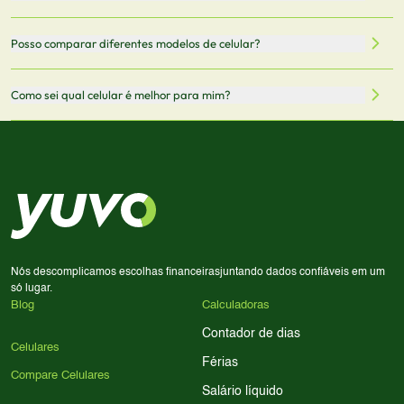
oficiais dos fabricantes e verificadas pela nossa equipe.
Mantemos nosso banco de dados atualizado com as
Quando você clica em "Onde Comprar", pode ser
Posso comparar diferentes modelos de celular?
informações mais recentes de cada modelo.
redirecionado para lojas parceiras. Ao fazer uma compra
através desses links, podemos receber uma pequena
Sim! Você pode selecionar até 3 celulares para comparar
Como sei qual celular é melhor para mim?
comissão sem custo adicional para você.
lado a lado suas especificações, preços e características.
Use nossa ferramenta de comparação para tomar a melhor
Considere seu uso diário: se você tira muitas fotos,
decisão de compra.
priorize a qualidade da câmera; se usa muitos apps, foque
em memória RAM e armazenamento; para jogos,
processador e bateria são essenciais. Use nossos filtros
para encontrar o celular ideal.
Nós descomplicamos escolhas financeiras
juntando dados confiáveis em um
só lugar.
Blog
Calculadoras
Contador de dias
Celulares
Férias
Compare Celulares
Salário líquido