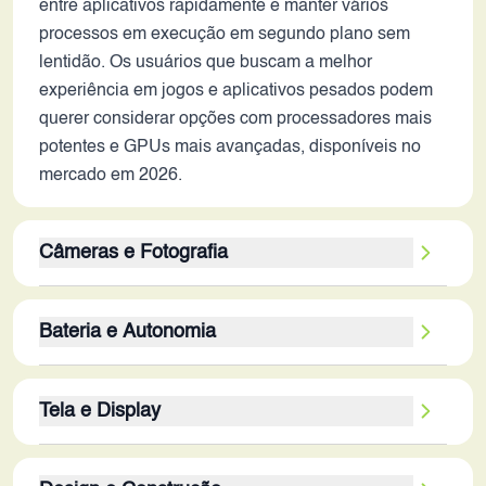
entre aplicativos rapidamente e manter vários
processos em execução em segundo plano sem
lentidão. Os usuários que buscam a melhor
experiência em jogos e aplicativos pesados podem
querer considerar opções com processadores mais
potentes e GPUs mais avançadas, disponíveis no
mercado em 2026.
Câmeras e Fotografia
A câmera traseira tripla, com sensor principal de
Bateria e Autonomia
108MP, deve capturar fotos com boa resolução e
detalhes em condições de boa iluminação. As
A bateria de 5000 mAh é uma capacidade
câmeras secundárias, de 8MP (ultrawide) e 2MP
Tela e Display
considerável, que deve garantir um dia inteiro de
(macro), ampliam as possibilidades fotográficas,
uso moderado. A autonomia real, no entanto,
permitindo fotos com ângulos maiores e close-ups.
A tela AMOLED de 6.7 polegadas com resolução de
dependerá do uso do aparelho, incluindo o brilho
A ausência de estabilização óptica pode resultar