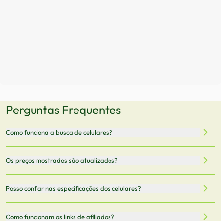
Perguntas Frequentes
Como funciona a busca de celulares?
Nossa plataforma permite que você busque e compare
Os preços mostrados são atualizados?
celulares de diferentes marcas e modelos. Você pode
filtrar por preço, características técnicas como
Sim, os preços são atualizados regularmente através de
Posso confiar nas especificações dos celulares?
armazenamento, memória RAM, bateria e conectividade
nossa integração com parceiros. No entanto,
5G.
recomendamos sempre verificar o preço final no site do
Todas as especificações técnicas são obtidas de fontes
Como funcionam os links de afiliados?
vendedor antes de finalizar sua compra.