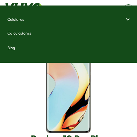
Celulares
Home
/
Celulares e Smartphones
/
Realme 10 Pro Plus
Calculadoras
Blog