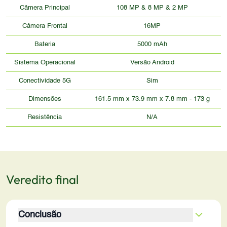
Câmera Principal
108 MP & 8 MP & 2 MP
Câmera Frontal
16MP
Bateria
5000 mAh
Sistema Operacional
Versão Android
Conectividade 5G
Sim
Dimensões
161.5 mm x 73.9 mm x 7.8 mm - 173 g
Resistência
N/A
Veredito final
Conclusão