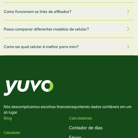
5G.
recomendamos sempre verificar o preço final no site do
Todas as especificações técnicas são obtidas de fontes
Como funcionam os links de afiliados?
vendedor antes de finalizar sua compra.
oficiais dos fabricantes e verificadas pela nossa equipe.
Mantemos nosso banco de dados atualizado com as
Quando você clica em "Onde Comprar", pode ser
Posso comparar diferentes modelos de celular?
informações mais recentes de cada modelo.
redirecionado para lojas parceiras. Ao fazer uma compra
através desses links, podemos receber uma pequena
Sim! Você pode selecionar até 3 celulares para comparar
Como sei qual celular é melhor para mim?
comissão sem custo adicional para você.
lado a lado suas especificações, preços e características.
Use nossa ferramenta de comparação para tomar a melhor
Considere seu uso diário: se você tira muitas fotos,
decisão de compra.
priorize a qualidade da câmera; se usa muitos apps, foque
em memória RAM e armazenamento; para jogos,
processador e bateria são essenciais. Use nossos filtros
para encontrar o celular ideal.
Nós descomplicamos escolhas financeiras
juntando dados confiáveis em um
só lugar.
Blog
Calculadoras
Contador de dias
Celulares