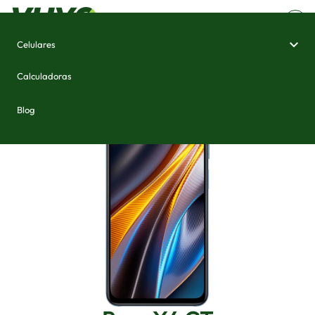
Celulares
Home
/
Celulares e Smartphones
/
Poco X4 GT
Calculadoras
Blog