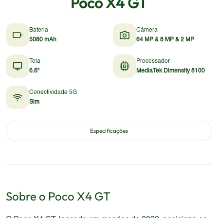
Poco X4 GT
Bateria
Câmera
5080 mAh
64 MP & 8 MP & 2 MP
Tela
Processador
6.6"
MediaTek Dimensity 8100
Conectividade 5G
Sim
Especificações
Sobre o
Poco
X4 GT