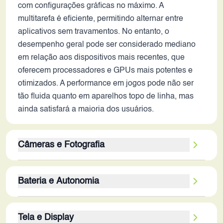
com configurações gráficas no máximo. A
multitarefa é eficiente, permitindo alternar entre
aplicativos sem travamentos. No entanto, o
desempenho geral pode ser considerado mediano
em relação aos dispositivos mais recentes, que
oferecem processadores e GPUs mais potentes e
otimizados. A performance em jogos pode não ser
tão fluida quanto em aparelhos topo de linha, mas
ainda satisfará a maioria dos usuários.
Câmeras e Fotografia
A câmera traseira principal de 64MP pode capturar
Bateria e Autonomia
fotos com boa nitidez em boas condições de luz,
mas a ausência de estabilização óptica pode gerar
A bateria de 5080 mAh é uma capacidade razoável
fotos com tremido em situações com pouca luz ou
Tela e Display
para a data de lançamento, mas em 2026, a
em vídeos. A câmera secundária de 8MP