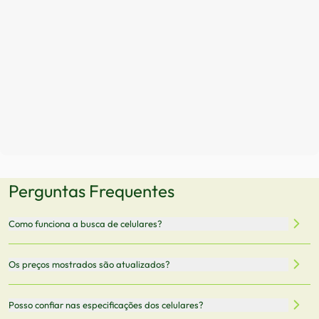
Perguntas Frequentes
Como funciona a busca de celulares?
Nossa plataforma permite que você busque e compare
Os preços mostrados são atualizados?
celulares de diferentes marcas e modelos. Você pode
filtrar por preço, características técnicas como
Sim, os preços são atualizados regularmente através de
Posso confiar nas especificações dos celulares?
armazenamento, memória RAM, bateria e conectividade
nossa integração com parceiros. No entanto,