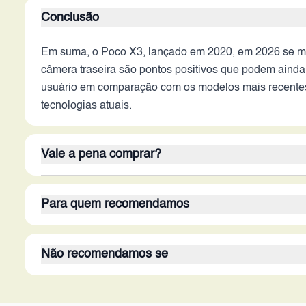
Conclusão
Em suma, o Poco X3, lançado em 2020, em 2026 se mos
câmera traseira são pontos positivos que podem ainda
usuário em comparação com os modelos mais recentes.
tecnologias atuais.
Vale a pena comprar?
A resposta sobre valer a pena dependerá do preço e da
Para quem recomendamos
casuais, pode ser uma opção. Os pontos fortes são a t
autonomia, e a câmera traseira, com vários sensores, of
Este smartphone é mais adequado para um público que p
Não recomendamos se
Usuários que utilizam o celular principalmente para 
Em contrapartida, é preciso considerar as limitações,
podem achar este aparelho satisfatório.
design que pode não ser o mais moderno. Avaliar cuid
Este smartphone não é recomendado para usuários qu