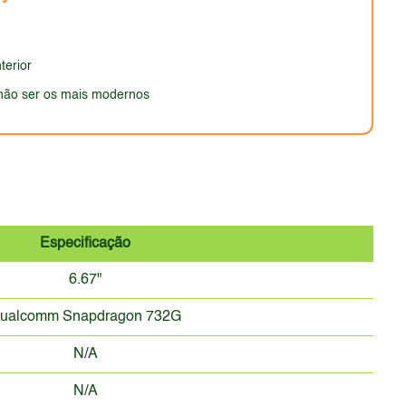
terior
não ser os mais modernos
Especificação
6.67"
ualcomm Snapdragon 732G
N/A
N/A