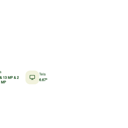
a
Tela
& 13 MP & 2
6.67"
2 MP