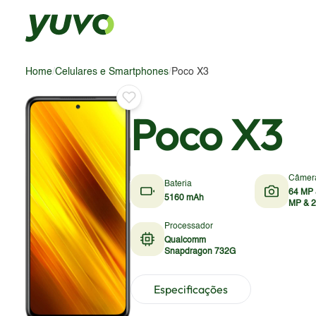
Home
/
Celulares e Smartphones
/
Poco X3
Poco X3
Câmer
Bateria
64 MP 
5160 mAh
MP & 
Processador
Qualcomm
Snapdragon 732G
Especificações