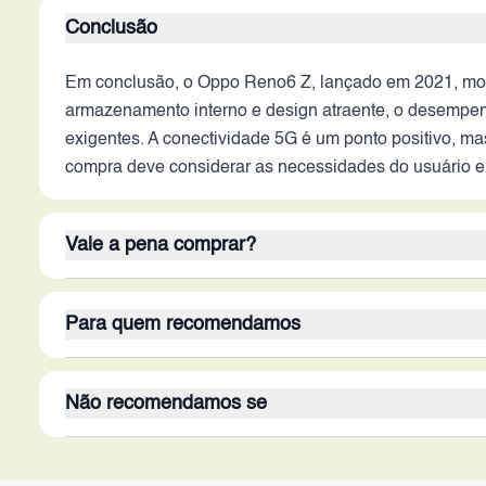
Conclusão
Em conclusão, o Oppo Reno6 Z, lançado em 2021, mos
armazenamento interno e design atraente, o desempenh
exigentes. A conectividade 5G é um ponto positivo, m
compra deve considerar as necessidades do usuário e a
Vale a pena comprar?
Em um cenário de 2026, o Oppo Reno6 Z dificilmente
Para quem recomendamos
sejam atraentes, o desempenho do processador, a tax
mais recentes. A ausência de recursos como estabili
Este dispositivo seria mais indicado para um público
fatores sugere que o aparelho pode não valer a pena p
Não recomendamos se
desempenho bruto ou com as últimas tecnologias. Usuá
recentes e com melhor desempenho.
web, redes sociais e consumo de mídia, podem conside
O Oppo Reno6 Z não é recomendado para usuários que
relação a jogos e tarefas pesadas.