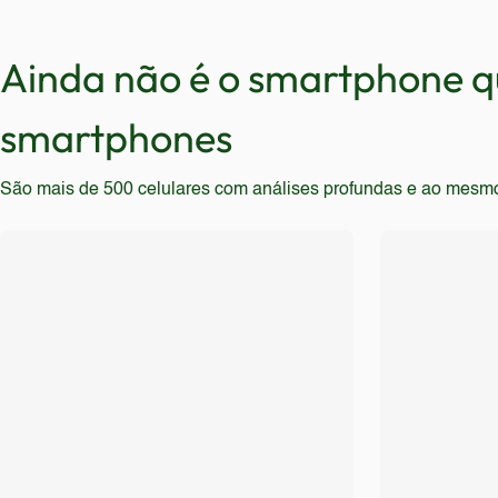
e responsividade de modelos mais recentes. Também n
recargas frequentes. Usuários que buscam as últimas
decepcionados. Por fim, quem prioriza a estabilidade 
Ainda não é o smartphone qu
smartphones
São mais de 500 celulares com análises profundas e ao mesmo t