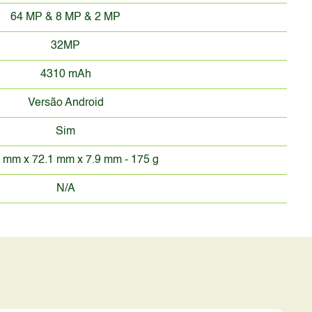
64 MP & 8 MP & 2 MP
32MP
4310 mAh
Versão Android
Sim
 mm x 72.1 mm x 7.9 mm - 175 g
N/A