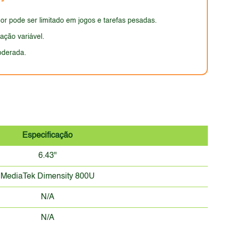
izados, e a ausência de certificação de resistência à
s dimensões e acabamento, mas pode não ser o mais
 pode ser limitado em jogos e tarefas pesadas.
ação variável.
oderada.
Especificação
6.43"
MediaTek Dimensity 800U
N/A
N/A