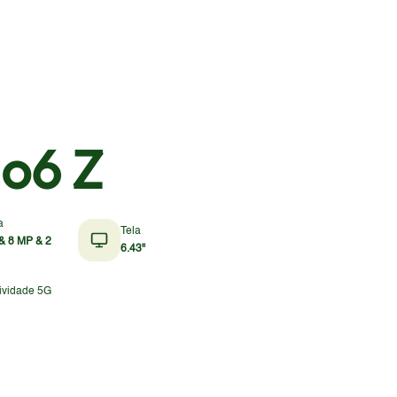
o6 Z
a
Tela
& 8 MP & 2
6.43"
ividade 5G