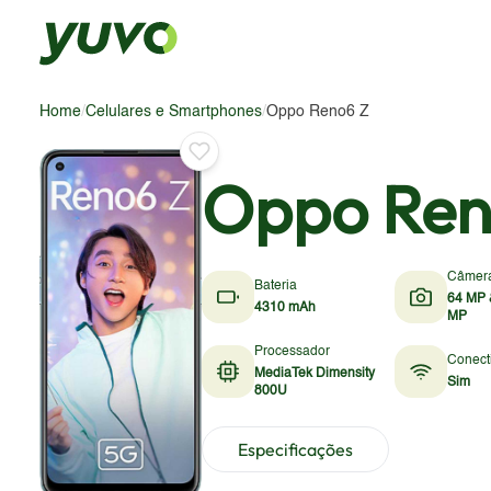
Home
/
Celulares e Smartphones
/
Oppo Reno6 Z
Oppo Ren
Câmer
Bateria
64 MP 
4310 mAh
MP
Processador
Conect
MediaTek Dimensity
Sim
800U
Especificações