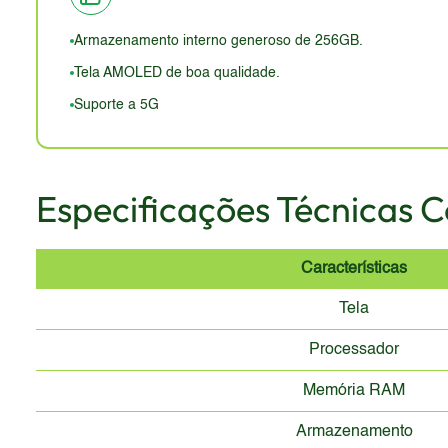
menores e designs mais inovadores. A durabilidade pod
água e poeira pode ser uma desvantagem para alguns 
Armazenamento interno generoso de 256GB.
moderno em comparação com os modelos mais recent
Tela AMOLED de boa qualidade.
Suporte a 5G
Especificações Técnicas 
Características
Tela
Processador
Memória RAM
Armazenamento