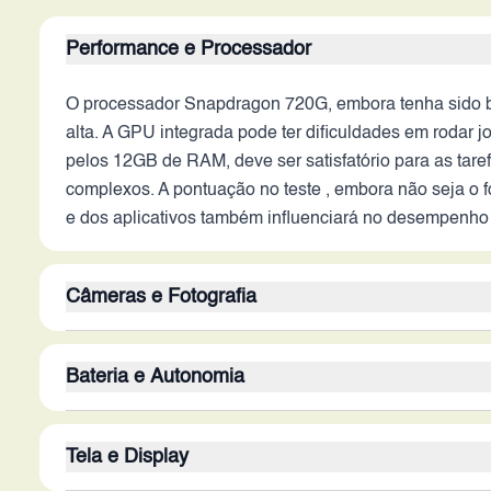
Performance e Processador
O processador Snapdragon 720G, embora tenha sido b
alta. A GPU integrada pode ter dificuldades em rodar 
pelos 12GB de RAM, deve ser satisfatório para as tare
complexos. A pontuação no teste , embora não seja o fo
e dos aplicativos também influenciará no desempenho 
Câmeras e Fotografia
A configuração da câmera traseira, com um sensor pri
Bateria e Autonomia
presença de câmeras secundárias (8MP, 2MP e 2MP) pod
A ausência de estabilização óptica (OIS) é uma desvan
A bateria de 4310 mAh é um componente crucial, e sua
câmera frontal de 44MP é um ponto positivo para selfi
Tela e Display
consumo. A autonomia diária pode ser limitada, exigi
algoritmos de processamento de imagem.
uma desvantagem, já que um carregamento lento pode p