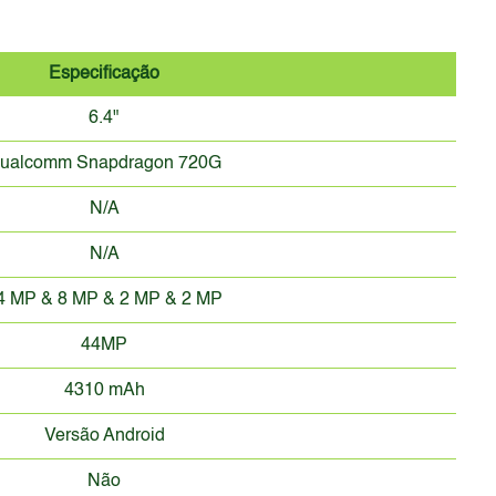
Especificação
6.4"
ualcomm Snapdragon 720G
N/A
N/A
4 MP & 8 MP & 2 MP & 2 MP
44MP
4310 mAh
Versão Android
Não