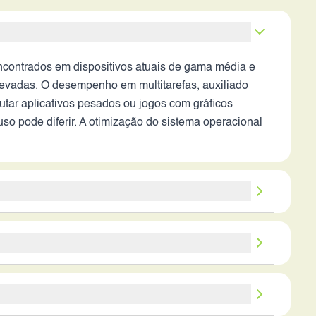
ontrados em dispositivos atuais de gama média e
elevadas. O desempenho em multitarefas, auxiliado
utar aplicativos pesados ou jogos com gráficos
uso pode diferir. A otimização do sistema operacional
 resolução em condições ideais de iluminação. A
fundidades, mas a qualidade geral pode ser limitada.
midos em situações de pouca luz ou com movimentos. A
ode ser insuficiente para usuários com alto
 das fotos dependerá da otimização do software e dos
ormações sobre tecnologias de carregamento rápido é
 processador e do sistema operacional terá um