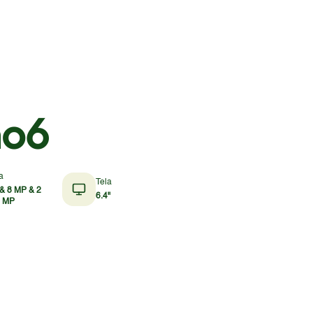
no6
a
Tela
& 8 MP & 2
6.4"
2 MP