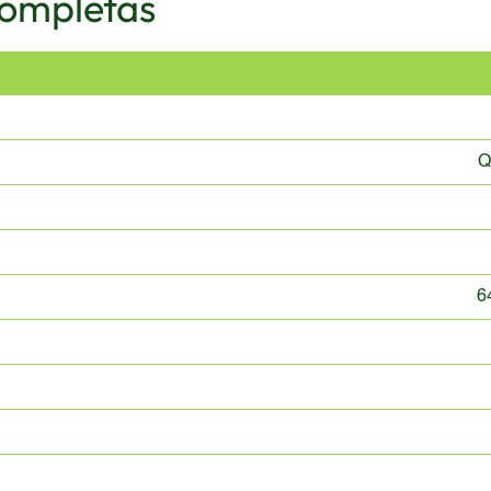
Completas
Q
6