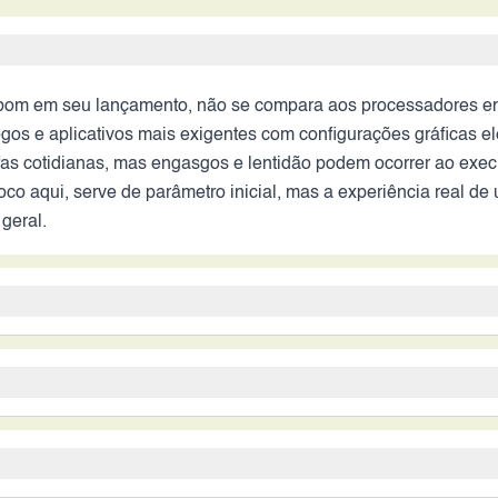
om em seu lançamento, não se compara aos processadores enc
jogos e aplicativos mais exigentes com configurações gráficas 
fas cotidianas, mas engasgos e lentidão podem ocorrer ao exec
co aqui, serve de parâmetro inicial, mas a experiência real de 
geral.
ncipal de 64MP, sugere a capacidade de capturar fotos com boa
e oferecer opções de fotografia com diferentes ângulos e pro
tagem significativa, pois pode resultar em fotos e vídeos tre
 capacidade, considerada moderada para os padrões de 2026, p
es, prometendo fotos detalhadas. No entanto, a qualidade geral
ndo recargas frequentes, dependendo do uso. A ausência de inf
rejudicar a experiência do usuário. A eficiência energética do