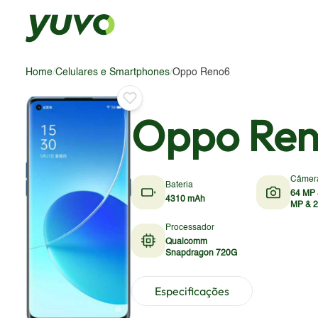
Home
/
Celulares e Smartphones
/
Oppo Reno6
Oppo Re
Câmer
Bateria
64 MP 
4310 mAh
MP & 
Processador
Qualcomm
Snapdragon 720G
Especificações