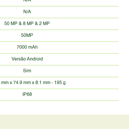
N/A
N/A
50 MP & 8 MP & 2 MP
50MP
7000 mAh
Versão Android
Sim
 mm x 74.9 mm x 8.1 mm - 195 g
IP68