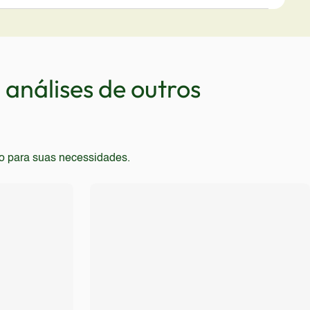
elho.
s, devido ao processador intermediário. Pessoas
m carregamento rápido podem se decepcionar,
bruto.
análises de outros
to para suas necessidades.