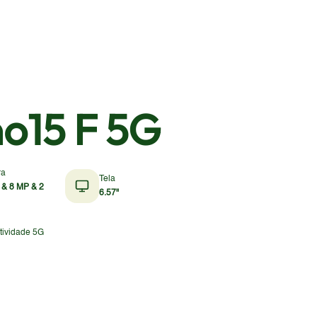
o15 F 5G
ra
Tela
 & 8 MP & 2
6.57"
tividade 5G