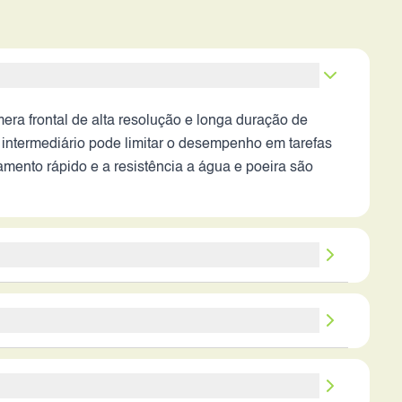
ra frontal de alta resolução e longa duração de
 intermediário pode limitar o desempenho em tarefas
mento rápido e a resistência a água e poeira são
 com foco em fotos, vídeos e jogos casuais. Os
a muitos usuários. O grande armazenamento interno
sivos, dependendo das necessidades e preferências
lidade para consumo de mídia e jogos casuais. O
 longa duração de bateria para uso diário intenso.