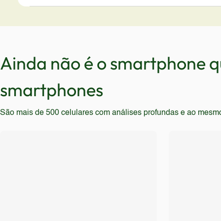
Usuários que necessitam de grande armazenamento para
O Reno15 F 5G não é recomendado para usuários que 
que necessitam de certificação de resistência à água
dependendo das especificações do carregador. O apar
Ainda não é o smartphone qu
smartphones
São mais de 500 celulares com análises profundas e ao mesmo t