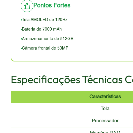
Espera-se que o celular tenha um design moderno e el
Pontos Fortes
sobre a certificação de resistência (água e poeira) é 
poeira. A escolha de materiais de alta qualidade e um 
Tela AMOLED de 120Hz
Bateria de 7000 mAh
Armazenamento de 512GB
Câmera frontal de 50MP
Especificações Técnicas 
Características
Tela
Processador