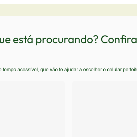
 fotos, vídeos e aplicativos também serão atraídos pelo apar
necessitam de alto desempenho em jogos e aplicativos pesado
 e poeira devem considerar outras opções. Usuários que busca
elho não é a melhor escolha para quem prioriza o desempenho 
e está procurando? Confira 
empo acessível, que vão te ajudar a escolher o celular perfei