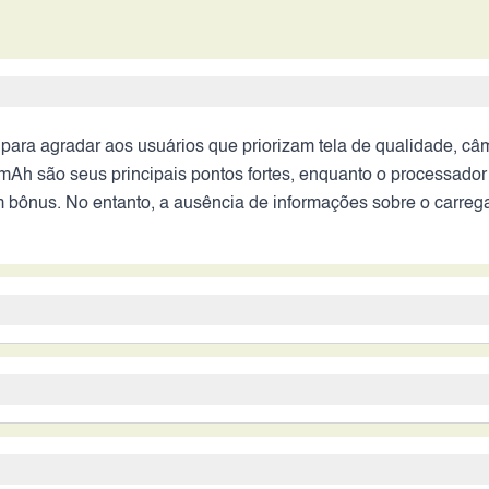
a agradar aos usuários que priorizam tela de qualidade, câme
mAh são seus principais pontos fortes, enquanto o processador
bônus. No entanto, a ausência de informações sobre o carrega
ência multimídia satisfatória e uma boa autonomia de bateria,
ria de 7000 mAh, compensam as limitações do processador par
to rápido e certificação de resistência podem ser fatores deci
zam uma boa experiência de visualização, com uma tela de qua
al de alta resolução para selfies e videochamadas, além de uma