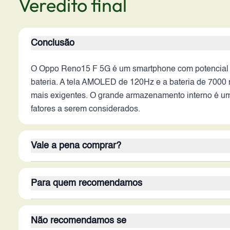
Veredito final
Conclusão
O Oppo Reno15 F 5G é um smartphone com potencial par
bateria. A tela AMOLED de 120Hz e a bateria de 7000 
mais exigentes. O grande armazenamento interno é um 
fatores a serem considerados.
Vale a pena comprar?
O Reno15 F 5G vale a pena para quem busca uma experi
Para quem recomendamos
pontos fortes, como a tela AMOLED de 120Hz e a bate
é um diferencial importante. A ausência de carregamen
O Oppo Reno15 F 5G é ideal para usuários que priori
individuais.
Não recomendamos se
público-alvo são aqueles que buscam uma câmera front