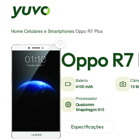
Home
/
Celulares e Smartphones
/
Oppo R7 Plus
Oppo R7 
Bateria
Câm
4100 mAh
13 M
Processador
Qualcomm
Snapdragon 615
Especificações