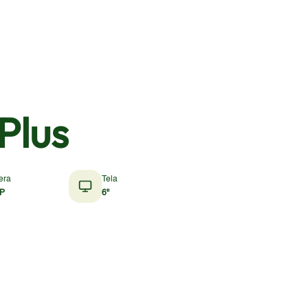
Plus
era
Tela
P
6"