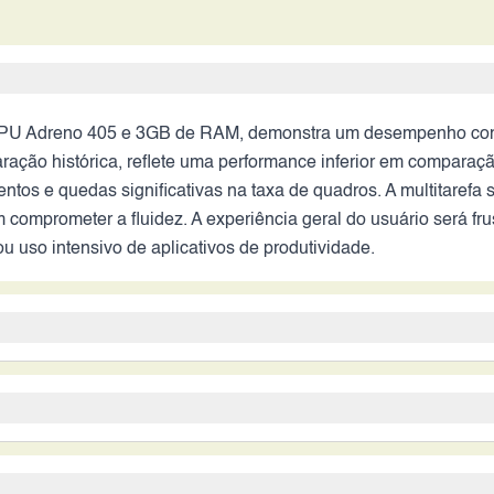
PU Adreno 405 e 3GB de RAM, demonstra um desempenho consi
ação histórica, reflete uma performance inferior em comparação
tos e quedas significativas na taxa de quadros. A multitarefa 
 comprometer a fluidez. A experiência geral do usuário será fr
 uso intensivo de aplicativos de produtividade.
rtura e estabilização óptica, seria classificada como mediana 
vançadas de processamento de imagem, como HDR aprimorado e
e ruim, com fotos ruidosas e com poucos detalhes. A câmera fr
, mas sua eficiência energética é questionável em 2026. A ot
hamadas. A ausência de recursos de câmera modernos, como mo
m uma autonomia menor do que o esperado. O carregamento, pro