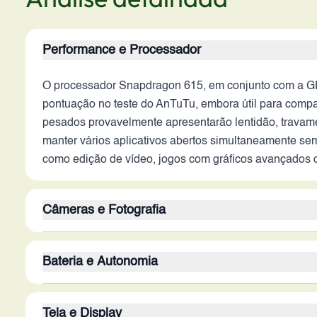
Performance e Processador
O processador Snapdragon 615, em conjunto com a G
pontuação no teste do AnTuTu, embora útil para compar
pesados provavelmente apresentarão lentidão, travamen
manter vários aplicativos abertos simultaneamente sem
como edição de vídeo, jogos com gráficos avançados ou
Câmeras e Fotografia
A câmera traseira de 13 MP, sem informações sobre abe
Bateria e Autonomia
2026, seria afetada pela ausência de tecnologias a
condições de baixa luminosidade seria particularment
A bateria de 4100 mAh oferecia boa autonomia em 2014
resultados abaixo do esperado para selfies e videoc
Tela e Display
provavelmente não está atualizada, o que resultará e