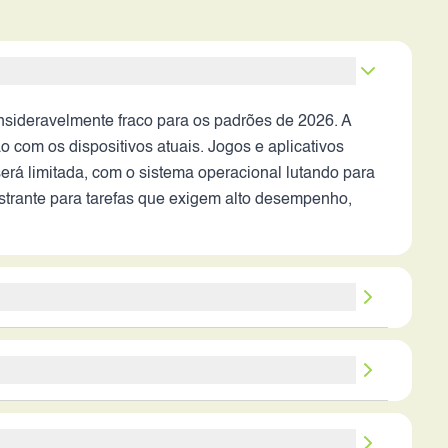
deravelmente fraco para os padrões de 2026. A
 com os dispositivos atuais. Jogos e aplicativos
será limitada, com o sistema operacional lutando para
ustrante para tarefas que exigem alto desempenho,
para os padrões atuais. A qualidade das fotos, em
 modos de cena inteligentes. O desempenho em
ontal de 8 MP também não impressionaria, com
imização de software para consumo de energia
dos noturnos avançados, gravação de vídeo em alta
vavelmente lento, exigirá longos períodos conectado