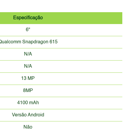
Especificação
6"
Qualcomm Snapdragon 615
N/A
N/A
13 MP
8MP
4100 mAh
Versão Android
Não