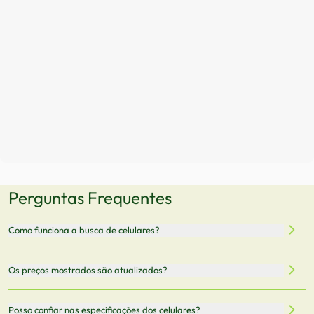
Perguntas Frequentes
Como funciona a busca de celulares?
Nossa plataforma permite que você busque e compare
Os preços mostrados são atualizados?
celulares de diferentes marcas e modelos. Você pode
filtrar por preço, características técnicas como
Sim, os preços são atualizados regularmente através de
Posso confiar nas especificações dos celulares?