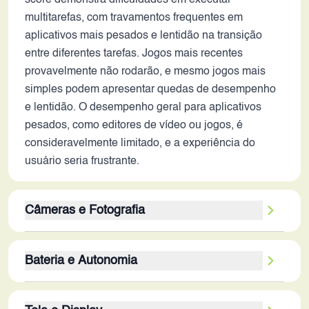
score demonstra dificuldades em executar
multitarefas, com travamentos frequentes em
aplicativos mais pesados e lentidão na transição
entre diferentes tarefas. Jogos mais recentes
provavelmente não rodarão, e mesmo jogos mais
simples podem apresentar quedas de desempenho
e lentidão. O desempenho geral para aplicativos
pesados, como editores de vídeo ou jogos, é
consideravelmente limitado, e a experiência do
usuário seria frustrante.
Câmeras e Fotografia
A câmera traseira de 13MP e a frontal de 8MP eram
Bateria e Autonomia
adequadas para a época, mas não oferecem o nível
de qualidade e recursos encontrados em
Com uma capacidade de 2320 mAh, a bateria é um
smartphones atuais. A ausência de estabilização