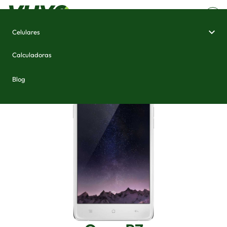
Celulares
Home
/
Celulares e Smartphones
/
Oppo R7
Calculadoras
Blog