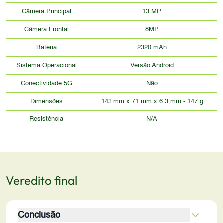
Câmera Principal
13 MP
Câmera Frontal
8MP
Bateria
2320 mAh
Sistema Operacional
Versão Android
Conectividade 5G
Não
Dimensões
143 mm x 71 mm x 6.3 mm - 147 g
Resistência
N/A
Veredito final
Conclusão