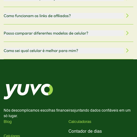
armazenamento, memória RAM, bateria e conectividade
nossa integração com parceiros. No entanto,
5G.
recomendamos sempre verificar o preço final no site do
Todas as especificações técnicas são obtidas de fontes
Como funcionam os links de afiliados?
vendedor antes de finalizar sua compra.
oficiais dos fabricantes e verificadas pela nossa equipe.
Mantemos nosso banco de dados atualizado com as
Quando você clica em "Onde Comprar", pode ser
Posso comparar diferentes modelos de celular?
informações mais recentes de cada modelo.
redirecionado para lojas parceiras. Ao fazer uma compra
através desses links, podemos receber uma pequena
Sim! Você pode selecionar até 3 celulares para comparar
Como sei qual celular é melhor para mim?
comissão sem custo adicional para você.
lado a lado suas especificações, preços e características.
Use nossa ferramenta de comparação para tomar a melhor
Considere seu uso diário: se você tira muitas fotos,
decisão de compra.
priorize a qualidade da câmera; se usa muitos apps, foque
em memória RAM e armazenamento; para jogos,
processador e bateria são essenciais. Use nossos filtros
para encontrar o celular ideal.
Nós descomplicamos escolhas financeiras
juntando dados confiáveis em um
só lugar.
Blog
Calculadoras
Contador de dias
Celulares