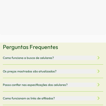
Perguntas Frequentes
Como funciona a busca de celulares?
Nossa plataforma permite que você busque e compare
Os preços mostrados são atualizados?
celulares de diferentes marcas e modelos. Você pode
filtrar por preço, características técnicas como
Sim, os preços são atualizados regularmente através de
Posso confiar nas especificações dos celulares?
armazenamento, memória RAM, bateria e conectividade
nossa integração com parceiros. No entanto,
5G.
recomendamos sempre verificar o preço final no site do
Todas as especificações técnicas são obtidas de fontes
Como funcionam os links de afiliados?
vendedor antes de finalizar sua compra.
oficiais dos fabricantes e verificadas pela nossa equipe.