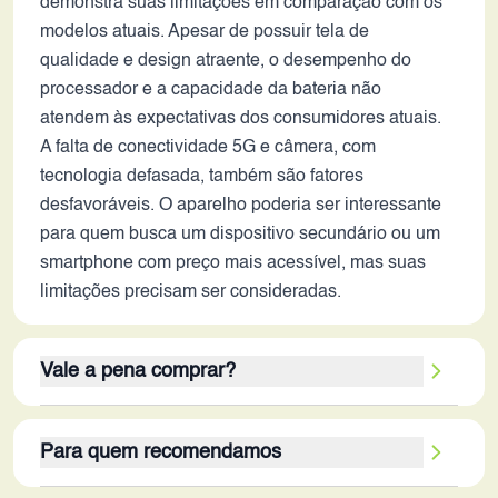
demonstra suas limitações em comparação com os
modelos atuais. Apesar de possuir tela de
qualidade e design atraente, o desempenho do
processador e a capacidade da bateria não
atendem às expectativas dos consumidores atuais.
A falta de conectividade 5G e câmera, com
tecnologia defasada, também são fatores
desfavoráveis. O aparelho poderia ser interessante
para quem busca um dispositivo secundário ou um
smartphone com preço mais acessível, mas suas
limitações precisam ser consideradas.
Vale a pena comprar?
A resposta sobre valer a pena dependerá muito das
Para quem recomendamos
expectativas do usuário e do preço. Se o preço for
extremamente baixo, e o usuário priorizar a estética