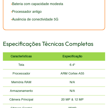
de conteúdo em vídeo.
impactante em 2026, com o surgimento de designs
serem considerados, dependendo das
Bateria com capacidade modesta
mais inovadores e modernos.
especificações do display.
Processador antigo
Ausência de conectividade 5G
Especificações Técnicas Completas
Características
Especificação
Tela
6.4"
Processador
ARM Cortex-A55
Memória RAM
N/A
Armazenamento
N/A
Câmera Principal
20 MP & 12 MP