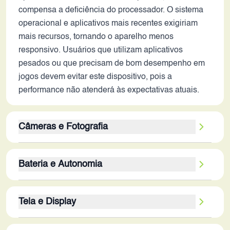
compensa a deficiência do processador. O sistema
operacional e aplicativos mais recentes exigiriam
mais recursos, tornando o aparelho menos
responsivo. Usuários que utilizam aplicativos
pesados ou que precisam de bom desempenho em
jogos devem evitar este dispositivo, pois a
performance não atenderá às expectativas atuais.
Câmeras e Fotografia
A configuração da câmera traseira de 20MP e
Bateria e Autonomia
12MP, embora fosse boa em 2018, não se compara
aos sistemas de câmeras avançados de 2026. A
A bateria de 3700 mAh é considerada de baixa
qualidade das fotos pode ser aceitável em
Tela e Display
capacidade para os padrões de 2026. A autonomia
condições ideais de luz, mas a ausência de
seria limitada, especialmente com o uso de
estabilização óptica e os sensores mais antigos
A tela OLED de 6.4 polegadas e resolução Full