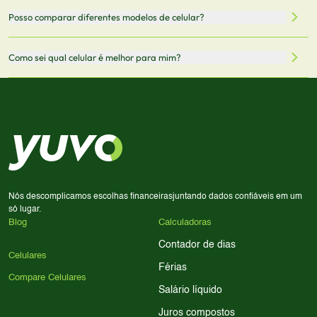
Mantemos nosso banco de dados atualizado com as
Quando você clica em "Onde Comprar", pode ser
Posso comparar diferentes modelos de celular?
informações mais recentes de cada modelo.
redirecionado para lojas parceiras. Ao fazer uma compra
através desses links, podemos receber uma pequena
Sim! Você pode selecionar até 3 celulares para comparar
Como sei qual celular é melhor para mim?
comissão sem custo adicional para você.
lado a lado suas especificações, preços e características.
Use nossa ferramenta de comparação para tomar a melhor
Considere seu uso diário: se você tira muitas fotos,
decisão de compra.
priorize a qualidade da câmera; se usa muitos apps, foque
em memória RAM e armazenamento; para jogos,
processador e bateria são essenciais. Use nossos filtros
para encontrar o celular ideal.
Nós descomplicamos escolhas financeiras
juntando dados confiáveis em um
só lugar.
Blog
Calculadoras
Contador de dias
Celulares
Férias
Compare Celulares
Salário líquido
Juros compostos