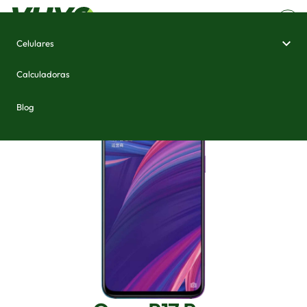
Celulares
Home
/
Celulares e Smartphones
/
Oppo R17 Pro
Calculadoras
Blog