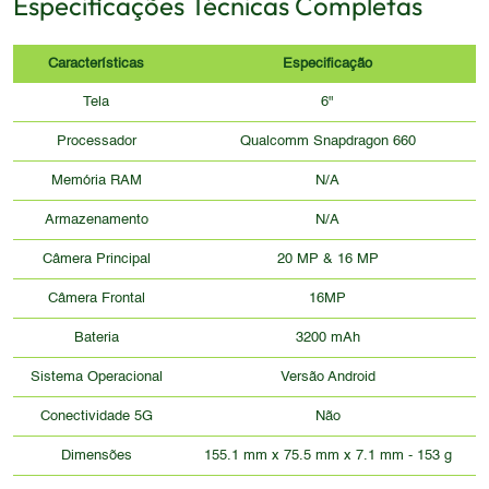
Especificações Técnicas Completas
Características
Especificação
Tela
6"
Processador
Qualcomm Snapdragon 660
Memória RAM
N/A
Armazenamento
N/A
Câmera Principal
20 MP & 16 MP
Câmera Frontal
16MP
Bateria
3200 mAh
Sistema Operacional
Versão Android
Conectividade 5G
Não
Dimensões
155.1 mm x 75.5 mm x 7.1 mm - 153 g