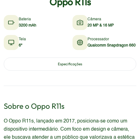
Oppo R11s
Bateria
Câmera
3200 mAh
20 MP & 16 MP
Tela
Processador
6"
Qualcomm Snapdragon 660
Especificações
Sobre o
Oppo
R11s
O Oppo R11s, lançado em 2017, posiciona-se como um
dispositivo intermediário. Com foco em design e câmera,
ele buscava atender a um público que valorizava a estética