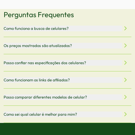
Perguntas Frequentes
Como funciona a busca de celulares?
Nossa plataforma permite que você busque e compare
Os preços mostrados são atualizados?
celulares de diferentes marcas e modelos. Você pode
filtrar por preço, características técnicas como
Sim, os preços são atualizados regularmente através de
Posso confiar nas especificações dos celulares?
armazenamento, memória RAM, bateria e conectividade
nossa integração com parceiros. No entanto,
5G.
recomendamos sempre verificar o preço final no site do
Todas as especificações técnicas são obtidas de fontes
Como funcionam os links de afiliados?
vendedor antes de finalizar sua compra.
oficiais dos fabricantes e verificadas pela nossa equipe.
Mantemos nosso banco de dados atualizado com as
Quando você clica em "Onde Comprar", pode ser
Posso comparar diferentes modelos de celular?
informações mais recentes de cada modelo.
redirecionado para lojas parceiras. Ao fazer uma compra
através desses links, podemos receber uma pequena
Sim! Você pode selecionar até 3 celulares para comparar
Como sei qual celular é melhor para mim?
comissão sem custo adicional para você.
lado a lado suas especificações, preços e características.
Use nossa ferramenta de comparação para tomar a melhor
Considere seu uso diário: se você tira muitas fotos,
decisão de compra.