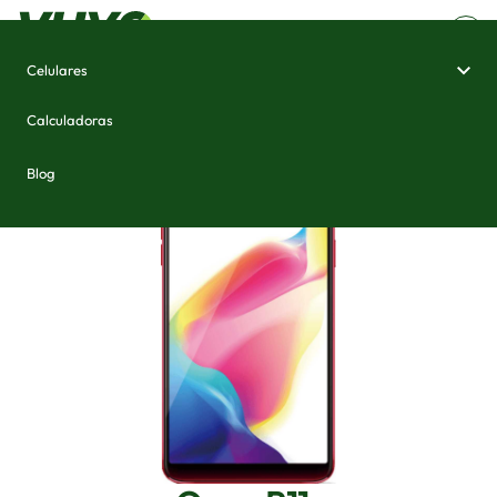
Celulares
Home
/
Celulares e Smartphones
/
Oppo R11s
Calculadoras
Blog