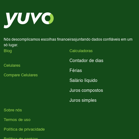
priorize a qualidade da câmera; se usa muitos apps, foque
em memória RAM e armazenamento; para jogos,
processador e bateria são essenciais. Use nossos filtros
para encontrar o celular ideal.
Nós descomplicamos escolhas financeiras
juntando dados confiáveis em um
só lugar.
Blog
Calculadoras
Contador de dias
Celulares
Férias
Compare Celulares
Salário líquido
Juros compostos
Juros simples
Sobre nós
Termos de uso
Política de privacidade