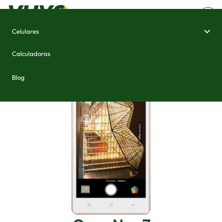
Celulares
Home
/
Celulares e Smartphones
/
Oppo Neo 7
Calculadoras
Blog