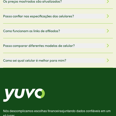
Os preços mostrados são atualizados?
celulares de diferentes marcas e modelos. Você pode
filtrar por preço, características técnicas como
Sim, os preços são atualizados regularmente através de
Posso confiar nas especificações dos celulares?
armazenamento, memória RAM, bateria e conectividade
nossa integração com parceiros. No entanto,
5G.
recomendamos sempre verificar o preço final no site do
Todas as especificações técnicas são obtidas de fontes
Como funcionam os links de afiliados?
vendedor antes de finalizar sua compra.
oficiais dos fabricantes e verificadas pela nossa equipe.
Mantemos nosso banco de dados atualizado com as
Quando você clica em "Onde Comprar", pode ser
Posso comparar diferentes modelos de celular?
informações mais recentes de cada modelo.
redirecionado para lojas parceiras. Ao fazer uma compra
através desses links, podemos receber uma pequena
Sim! Você pode selecionar até 3 celulares para comparar
Como sei qual celular é melhor para mim?
comissão sem custo adicional para você.
lado a lado suas especificações, preços e características.
Use nossa ferramenta de comparação para tomar a melhor
Considere seu uso diário: se você tira muitas fotos,
decisão de compra.
priorize a qualidade da câmera; se usa muitos apps, foque
em memória RAM e armazenamento; para jogos,
processador e bateria são essenciais. Use nossos filtros
para encontrar o celular ideal.
Nós descomplicamos escolhas financeiras
juntando dados confiáveis em um