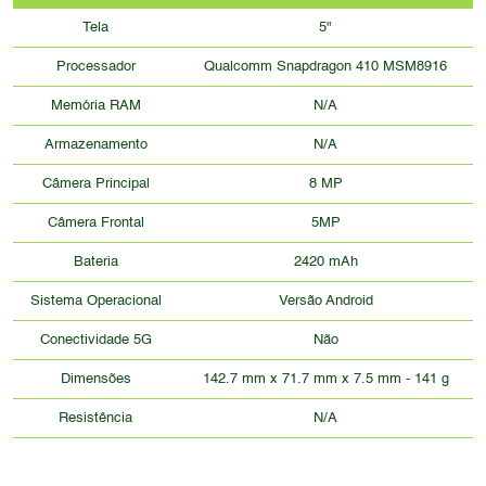
Tela
5"
Processador
Qualcomm Snapdragon 410 MSM8916
Memória RAM
N/A
Armazenamento
N/A
Câmera Principal
8 MP
Câmera Frontal
5MP
Bateria
2420 mAh
Sistema Operacional
Versão Android
Conectividade 5G
Não
Dimensões
142.7 mm x 71.7 mm x 7.5 mm - 141 g
Resistência
N/A