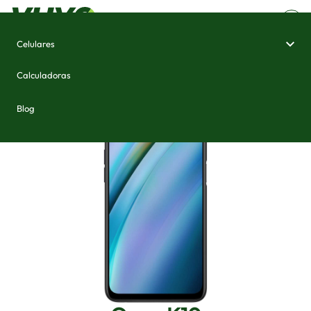
Celulares
Home
/
Celulares e Smartphones
/
Oppo K10
Calculadoras
Blog