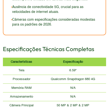
detalhes sobre o design da traseira ou das laterais,
Ausência de conectividade 5G, crucial para as
é difícil ter certeza.
velocidades de internet atuais.
Câmeras com especificações consideradas modestas
para os padrões de 2026.
Especificações Técnicas Completas
Características
Especificação
Tela
6.59"
Processador
Qualcomm Snapdragon 680 4G
Memória RAM
N/A
Armazenamento
N/A
Câmera Principal
50 MP & 2 MP & 2 MP