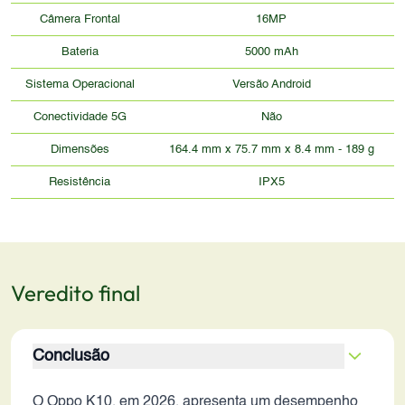
Câmera Frontal
16MP
Bateria
5000 mAh
Sistema Operacional
Versão Android
Conectividade 5G
Não
Dimensões
164.4 mm x 75.7 mm x 8.4 mm - 189 g
Resistência
IPX5
Veredito final
Conclusão
O Oppo K10, em 2026, apresenta um desempenho