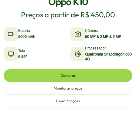
Oppo K10
Preços a partir de
R$ 450,00
Bateria
Câmera
5000 mAh
50 MP & 2 MP & 2 MP
Processador
Tela
Qualcomm Snapdragon 680
6.59"
4G
Comprar
Monitorar preços
Especificações