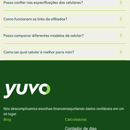
Posso confiar nas especificações dos celulares?
armazenamento, memória RAM, bateria e conectividade
nossa integração com parceiros. No entanto,
5G.
recomendamos sempre verificar o preço final no site do
Todas as especificações técnicas são obtidas de fontes
Como funcionam os links de afiliados?
vendedor antes de finalizar sua compra.
oficiais dos fabricantes e verificadas pela nossa equipe.
Mantemos nosso banco de dados atualizado com as
Quando você clica em "Onde Comprar", pode ser
Posso comparar diferentes modelos de celular?
informações mais recentes de cada modelo.
redirecionado para lojas parceiras. Ao fazer uma compra
através desses links, podemos receber uma pequena
Sim! Você pode selecionar até 3 celulares para comparar
Como sei qual celular é melhor para mim?
comissão sem custo adicional para você.
lado a lado suas especificações, preços e características.
Use nossa ferramenta de comparação para tomar a melhor
Considere seu uso diário: se você tira muitas fotos,
decisão de compra.
priorize a qualidade da câmera; se usa muitos apps, foque
em memória RAM e armazenamento; para jogos,
processador e bateria são essenciais. Use nossos filtros
para encontrar o celular ideal.
Nós descomplicamos escolhas financeiras
juntando dados confiáveis em um
só lugar.
Blog
Calculadoras
Contador de dias