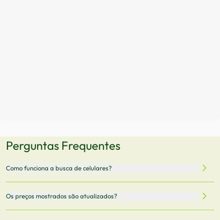
Perguntas Frequentes
Como funciona a busca de celulares?
Nossa plataforma permite que você busque e compare
Os preços mostrados são atualizados?
celulares de diferentes marcas e modelos. Você pode
filtrar por preço, características técnicas como
Sim, os preços são atualizados regularmente através de