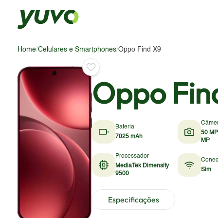
Home
/
Celulares e Smartphones
/
Oppo Find X9
Oppo Fin
Câme
Bateria
50 MP
7025 mAh
MP
Processador
Conec
MediaTek Dimensity
Sim
9500
Especificações