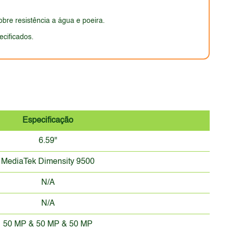
bre resistência a água e poeira.
ecificados.
Especificação
6.59"
MediaTek Dimensity 9500
N/A
N/A
50 MP & 50 MP & 50 MP