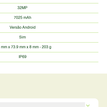
32MP
7025 mAh
Versão Android
Sim
 mm x 73.9 mm x 8 mm - 203 g
IP69