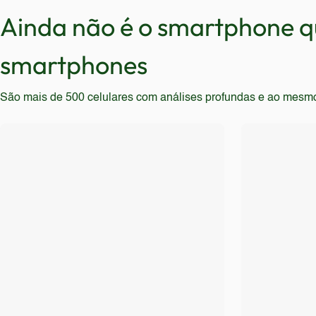
encontrar outras opções mais adequadas.
Ainda não é o smartphone qu
smartphones
São mais de 500 celulares com análises profundas e ao mesmo t