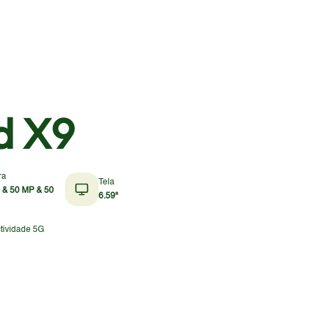
d X9
ra
Tela
 & 50 MP & 50
6.59"
tividade 5G