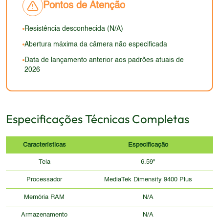
melhorar a aparência e a durabilidade. Em 2026, o
displays mais recentes, mas a tela do Find X8s
Pontos de Atenção
mas pode não corresponder aos padrões de 2026.
design evoluiu ainda mais, com bordas mais finas,
Plus ainda oferece uma boa experiência visual.
design mais sofisticado e foco em durabilidade.
Resistência desconhecida (N/A)
Sem detalhes sobre os materiais específicos, é
Abertura máxima da câmera não especificada
difícil avaliar a qualidade do design em relação aos
Data de lançamento anterior aos padrões atuais de
padrões atuais. A resistência a água e poeira, que
2026
não foi mencionada, é outro fator importante a ser
considerado.
Especificações Técnicas Completas
Características
Especificação
Tela
6.59"
Processador
MediaTek Dimensity 9400 Plus
Memória RAM
N/A
Armazenamento
N/A