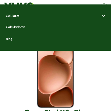
Celulares
Home
/
Celulares e Smartphones
/
Oppo Find X8s Plus
Calculadoras
Blog