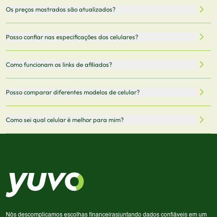
Nossa plataforma permite que você busque e compare
Os preços mostrados são atualizados?
celulares de diferentes marcas e modelos. Você pode
filtrar por preço, características técnicas como
Sim, os preços são atualizados regularmente através de
Posso confiar nas especificações dos celulares?
armazenamento, memória RAM, bateria e conectividade
nossa integração com parceiros. No entanto,
5G.
recomendamos sempre verificar o preço final no site do
Todas as especificações técnicas são obtidas de fontes
Como funcionam os links de afiliados?
vendedor antes de finalizar sua compra.
oficiais dos fabricantes e verificadas pela nossa equipe.
Mantemos nosso banco de dados atualizado com as
Quando você clica em "Onde Comprar", pode ser
Posso comparar diferentes modelos de celular?
informações mais recentes de cada modelo.
redirecionado para lojas parceiras. Ao fazer uma compra
através desses links, podemos receber uma pequena
Sim! Você pode selecionar até 3 celulares para comparar
Como sei qual celular é melhor para mim?
comissão sem custo adicional para você.
lado a lado suas especificações, preços e características.
Use nossa ferramenta de comparação para tomar a melhor
Considere seu uso diário: se você tira muitas fotos,
decisão de compra.
priorize a qualidade da câmera; se usa muitos apps, foque
em memória RAM e armazenamento; para jogos,
processador e bateria são essenciais. Use nossos filtros
para encontrar o celular ideal.
Nós descomplicamos escolhas financeiras
juntando dados confiáveis em um