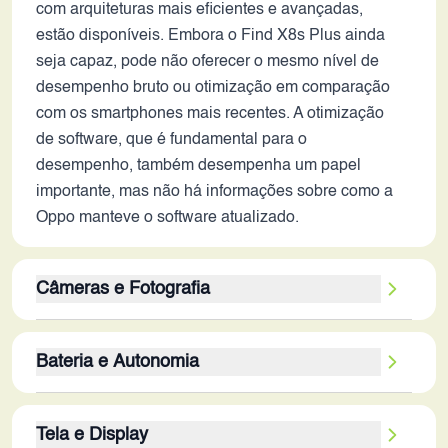
com arquiteturas mais eficientes e avançadas,
estão disponíveis. Embora o Find X8s Plus ainda
seja capaz, pode não oferecer o mesmo nível de
desempenho bruto ou otimização em comparação
com os smartphones mais recentes. A otimização
de software, que é fundamental para o
desempenho, também desempenha um papel
importante, mas não há informações sobre como a
Oppo manteve o software atualizado.
Câmeras e Fotografia
O conjunto de câmeras traseiras triplas de 50MP
Bateria e Autonomia
sugere um sistema versátil, capaz de capturar
imagens com alta resolução e detalhes. A presença
A bateria de 6000 mAh é uma capacidade
de um estabilizador óptico é um diferencial
Tela e Display
considerável, indicando uma boa autonomia para
importante, pois minimiza a trepidação e garante