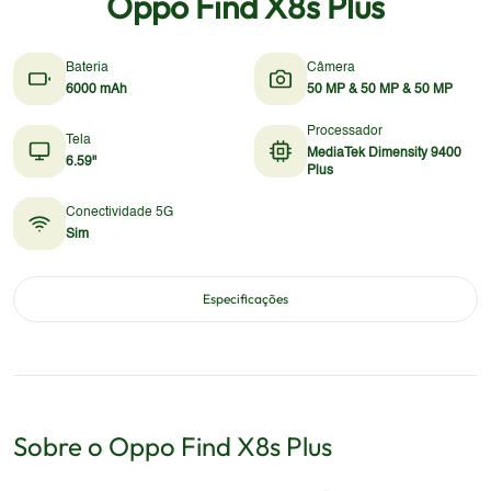
Oppo Find X8s Plus
Bateria
Câmera
6000 mAh
50 MP & 50 MP & 50 MP
Processador
Tela
MediaTek Dimensity 9400
6.59"
Plus
Conectividade 5G
Sim
Especificações
Sobre o
Oppo
Find X8s Plus