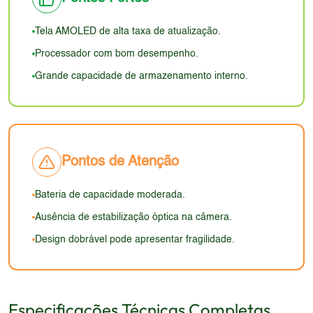
um desafio, especialmente quando o dispositivo
comparar com as tecnologias mais recentes de
está aberto, devido às dimensões maiores. A
telas, que oferecem níveis superiores de brilho e
Tela AMOLED de alta taxa de atualização.
durabilidade do mecanismo de dobra é um ponto
eficiência energética.
Processador com bom desempenho.
de atenção, com a necessidade de ter cuidado no
Grande capacidade de armazenamento interno.
manuseio.
Pontos de Atenção
Bateria de capacidade moderada.
Ausência de estabilização óptica na câmera.
Design dobrável pode apresentar fragilidade.
Especificações Técnicas Completas