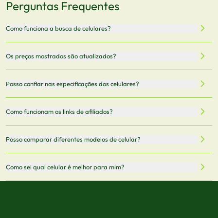
Perguntas Frequentes
Como funciona a busca de celulares?
Nossa plataforma permite que você busque e compare
Os preços mostrados são atualizados?
celulares de diferentes marcas e modelos. Você pode
filtrar por preço, características técnicas como
Sim, os preços são atualizados regularmente através de
Posso confiar nas especificações dos celulares?
armazenamento, memória RAM, bateria e conectividade
nossa integração com parceiros. No entanto,
5G.
recomendamos sempre verificar o preço final no site do
Todas as especificações técnicas são obtidas de fontes
Como funcionam os links de afiliados?
vendedor antes de finalizar sua compra.
oficiais dos fabricantes e verificadas pela nossa equipe.
Mantemos nosso banco de dados atualizado com as
Quando você clica em "Onde Comprar", pode ser
Posso comparar diferentes modelos de celular?
informações mais recentes de cada modelo.
redirecionado para lojas parceiras. Ao fazer uma compra
através desses links, podemos receber uma pequena
Sim! Você pode selecionar até 3 celulares para comparar
Como sei qual celular é melhor para mim?
comissão sem custo adicional para você.
lado a lado suas especificações, preços e características.
Use nossa ferramenta de comparação para tomar a melhor
Considere seu uso diário: se você tira muitas fotos,
decisão de compra.
priorize a qualidade da câmera; se usa muitos apps, foque
em memória RAM e armazenamento; para jogos,