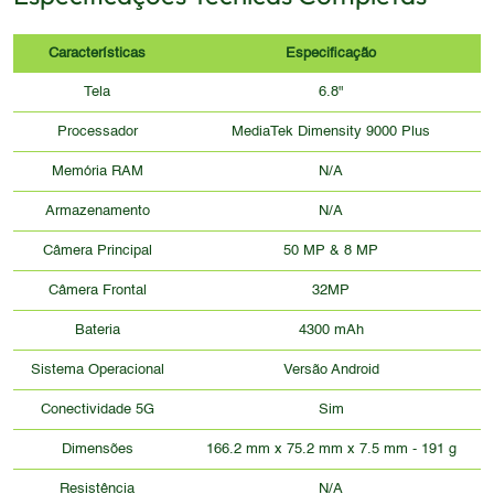
Características
Especificação
Tela
6.8"
Processador
MediaTek Dimensity 9000 Plus
Memória RAM
N/A
Armazenamento
N/A
Câmera Principal
50 MP & 8 MP
Câmera Frontal
32MP
Bateria
4300 mAh
Sistema Operacional
Versão Android
Conectividade 5G
Sim
Dimensões
166.2 mm x 75.2 mm x 7.5 mm - 191 g
Resistência
N/A