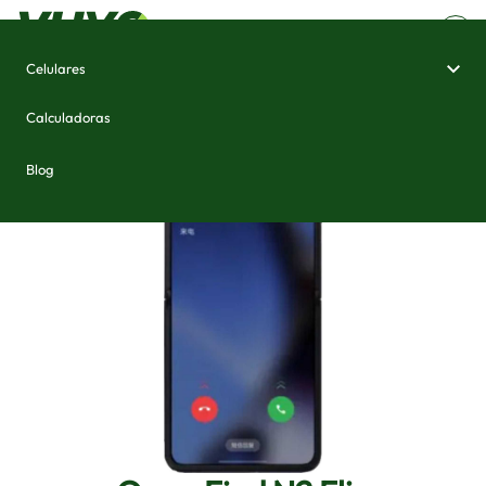
Celulares
Home
/
Celulares e Smartphones
/
Oppo Find N2 Flip
Calculadoras
Blog