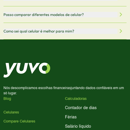
oficiais dos fabricantes e verificadas pela nossa equipe.
Mantemos nosso banco de dados atualizado com as
Quando você clica em "Onde Comprar", pode ser
Posso comparar diferentes modelos de celular?
informações mais recentes de cada modelo.
redirecionado para lojas parceiras. Ao fazer uma compra
através desses links, podemos receber uma pequena
Sim! Você pode selecionar até 3 celulares para comparar
Como sei qual celular é melhor para mim?
comissão sem custo adicional para você.
lado a lado suas especificações, preços e características.
Use nossa ferramenta de comparação para tomar a melhor
Considere seu uso diário: se você tira muitas fotos,
decisão de compra.
priorize a qualidade da câmera; se usa muitos apps, foque
em memória RAM e armazenamento; para jogos,
processador e bateria são essenciais. Use nossos filtros
para encontrar o celular ideal.
Nós descomplicamos escolhas financeiras
juntando dados confiáveis em um
só lugar.
Blog
Calculadoras
Contador de dias
Celulares
Férias
Compare Celulares
Salário líquido