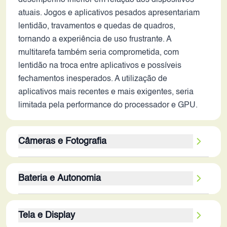
desempenho inferior em relação aos dispositivos
atuais. Jogos e aplicativos pesados apresentariam
lentidão, travamentos e quedas de quadros,
tornando a experiência de uso frustrante. A
multitarefa também seria comprometida, com
lentidão na troca entre aplicativos e possíveis
fechamentos inesperados. A utilização de
aplicativos mais recentes e mais exigentes, seria
limitada pela performance do processador e GPU.
Câmeras e Fotografia
A câmera traseira de 16MP e a frontal de 20MP
Bateria e Autonomia
podem ter oferecido boa qualidade de imagem em
2017, mas em 2026, a ausência de recursos como
A bateria de 3200 mAh é uma capacidade baixa
estabilização óptica (OIS) e os avanços nos
Tela e Display
para os padrões atuais, considerando o tamanho da
algoritmos de processamento de imagem