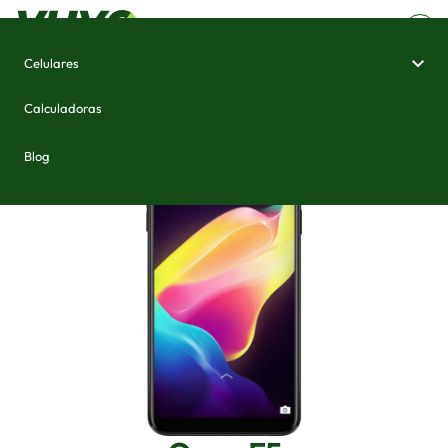
Celulares
Home
/
Celulares e Smartphones
/
Oppo F5
Calculadoras
Blog