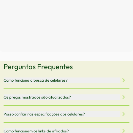
Perguntas Frequentes
Como funciona a busca de celulares?
Nossa plataforma permite que você busque e compare
Os preços mostrados são atualizados?
celulares de diferentes marcas e modelos. Você pode
filtrar por preço, características técnicas como
Sim, os preços são atualizados regularmente através de
Posso confiar nas especificações dos celulares?
armazenamento, memória RAM, bateria e conectividade
nossa integração com parceiros. No entanto,
5G.
recomendamos sempre verificar o preço final no site do
Todas as especificações técnicas são obtidas de fontes
Como funcionam os links de afiliados?
vendedor antes de finalizar sua compra.