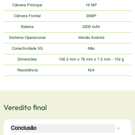
Câmera Principal
16 MP
Câmera Frontal
20MP
Bateria
3200 mAh
Sistema Operacional
Versão Android
Conectividade 5G
Não
Dimensões
156.5 mm x 76 mm x 7.5 mm - 152 g
Resistência
N/A
Veredito final
Conclusão