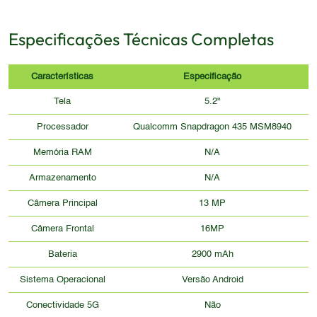
Especificações Técnicas Completas
Características
Especificação
Tela
5.2"
Processador
Qualcomm Snapdragon 435 MSM8940
Memória RAM
N/A
Armazenamento
N/A
Câmera Principal
13 MP
Câmera Frontal
16MP
Bateria
2900 mAh
Sistema Operacional
Versão Android
Conectividade 5G
Não