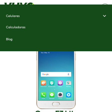
Celulares
Home
/
Celulares e Smartphones
/
Oppo F3 Lite
Calculadoras
Blog