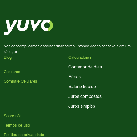
Considere seu uso diário: se você tira muitas fotos,
decisão de compra.
priorize a qualidade da câmera; se usa muitos apps, foque
em memória RAM e armazenamento; para jogos,
processador e bateria são essenciais. Use nossos filtros
para encontrar o celular ideal.
Nós descomplicamos escolhas financeiras
juntando dados confiáveis em um
só lugar.
Blog
Calculadoras
Contador de dias
Celulares
Férias
Compare Celulares
Salário líquido
Juros compostos
Juros simples
Sobre nós
Termos de uso
Política de privacidade