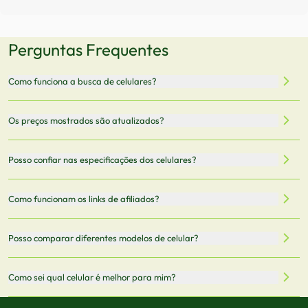
Perguntas Frequentes
Como funciona a busca de celulares?
Nossa plataforma permite que você busque e compare
Os preços mostrados são atualizados?
celulares de diferentes marcas e modelos. Você pode
filtrar por preço, características técnicas como
Sim, os preços são atualizados regularmente através de
Posso confiar nas especificações dos celulares?
armazenamento, memória RAM, bateria e conectividade
nossa integração com parceiros. No entanto,
5G.
recomendamos sempre verificar o preço final no site do
Todas as especificações técnicas são obtidas de fontes
Como funcionam os links de afiliados?
vendedor antes de finalizar sua compra.
oficiais dos fabricantes e verificadas pela nossa equipe.
Mantemos nosso banco de dados atualizado com as
Quando você clica em "Onde Comprar", pode ser
Posso comparar diferentes modelos de celular?
informações mais recentes de cada modelo.
redirecionado para lojas parceiras. Ao fazer uma compra
através desses links, podemos receber uma pequena
Sim! Você pode selecionar até 3 celulares para comparar
Como sei qual celular é melhor para mim?
comissão sem custo adicional para você.
lado a lado suas especificações, preços e características.
Use nossa ferramenta de comparação para tomar a melhor