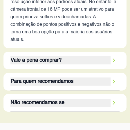
resolução inferior aos padrões atuais. No entanto, a
câmera frontal de 16 MP pode ser um atrativo para
quem prioriza selfies e videochamadas. A
combinação de pontos positivos e negativos não o
torna uma boa opção para a maioria dos usuários
atuais.
Vale a pena comprar?
Em 2026, o Oppo F3 Lite não se mostra uma opção
Para quem recomendamos
vantajosa. As limitações de performance, bateria e
conectividade superam os poucos pontos positivos,
O Oppo F3 Lite é direcionado a um público muito
como a câmera frontal. A tecnologia utilizada é
Não recomendamos se
específico: idosos que buscam um dispositivo
significativamente defasada em relação aos
simples para ligações e mensagens, crianças em
padrões atuais. A aquisição deste aparelho só se
O Oppo F3 Lite não é recomendado para usuários
idade escolar que necessitam de um celular básico
justificaria em situações muito específicas, como a
que necessitam de alta performance, longa duração
para comunicação, ou pessoas que procuram um
necessidade de um smartphone para tarefas muito