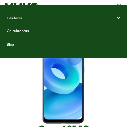
Celulares
Home
/
Celulares e Smartphones
/
Oppo A95 5G
Calculadoras
Blog