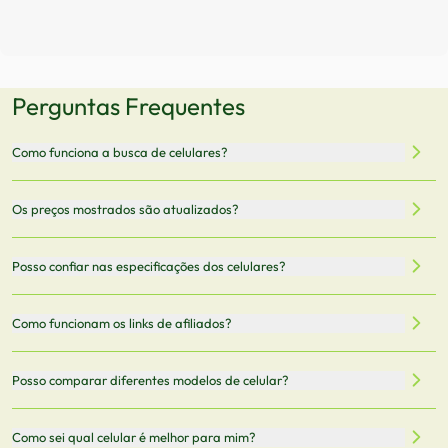
Perguntas Frequentes
Como funciona a busca de celulares?
Nossa plataforma permite que você busque e compare
Os preços mostrados são atualizados?
celulares de diferentes marcas e modelos. Você pode
filtrar por preço, características técnicas como
Sim, os preços são atualizados regularmente através de
Posso confiar nas especificações dos celulares?
armazenamento, memória RAM, bateria e conectividade
nossa integração com parceiros. No entanto,
5G.
recomendamos sempre verificar o preço final no site do
Todas as especificações técnicas são obtidas de fontes
Como funcionam os links de afiliados?
vendedor antes de finalizar sua compra.
oficiais dos fabricantes e verificadas pela nossa equipe.
Mantemos nosso banco de dados atualizado com as
Quando você clica em "Onde Comprar", pode ser
Posso comparar diferentes modelos de celular?
informações mais recentes de cada modelo.
redirecionado para lojas parceiras. Ao fazer uma compra
através desses links, podemos receber uma pequena
Sim! Você pode selecionar até 3 celulares para comparar
Como sei qual celular é melhor para mim?
comissão sem custo adicional para você.