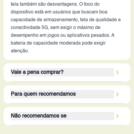
tela também são desvantagens. O foco do
dispositivo está em usuários que buscam boa
capacidade de armazenamento, tela de qualidade e
conectividade 5G, sem exigir o máximo de
desempenho em jogos ou aplicativos pesados. A
bateria de capacidade moderada pode exigir
atenção.
Vale a pena comprar?
Para o ano de 2026, o Oppo A95 5G se torna uma
Para quem recomendamos
opção com custo-benefício questionável. Os pontos
fortes, como armazenamento generoso e tela
Este smartphone é mais indicado para usuários que
AMOLED, ainda são relevantes, mas as limitações
Não recomendamos se
buscam um dispositivo para uso diário, com foco
em desempenho, câmera e bateria, em comparação
em conectividade, bom armazenamento e tela de
com os modelos mais recentes, diminuem seu
O Oppo A95 5G não é recomendado para usuários
qualidade, sem exigir alto desempenho em jogos e