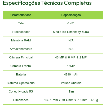
Especificações Técnicas Completas
Características
Especificação
Tela
6.43"
Processador
MediaTek Dimensity 800U
Memória RAM
N/A
Armazenamento
N/A
Câmera Principal
48 MP & 8 MP & 2 MP
Câmera Frontal
16MP
Bateria
4310 mAh
Sistema Operacional
Versão Android
Conectividade 5G
Sim
Dimensões
160.1 mm x 73.4 mm x 7.8 mm - 173 g