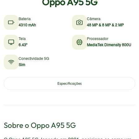
Oppo A95 5G
Bateria
Câmera
4310 mAh
48 MP & 8 MP & 2 MP
Tela
Processador
6.43"
MediaTek Dimensity 800U
Conectividade 5G
Sim
Especificações
Sobre o
Oppo
A95 5G