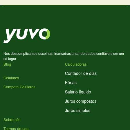
lado a lado suas especificações, preços e características.
Use nossa ferramenta de comparação para tomar a melhor
Considere seu uso diário: se você tira muitas fotos,
decisão de compra.
priorize a qualidade da câmera; se usa muitos apps, foque
em memória RAM e armazenamento; para jogos,
processador e bateria são essenciais. Use nossos filtros
para encontrar o celular ideal.
Nós descomplicamos escolhas financeiras
juntando dados confiáveis em um
só lugar.
Blog
Calculadoras
Contador de dias
Celulares
Férias
Compare Celulares
Salário líquido
Juros compostos
Juros simples
Sobre nós
Termos de uso