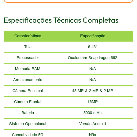
Especificações Técnicas Completas
Características
Especificação
Tela
6.43"
Processador
Qualcomm Snapdragon 662
Memória RAM
N/A
Armazenamento
N/A
Câmera Principal
48 MP & 2 MP & 2 MP
Câmera Frontal
16MP
Bateria
5000 mAh
Sistema Operacional
Versão Android
Conectividade 5G
Não