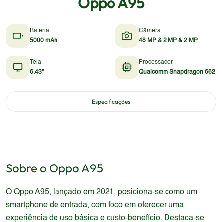
Oppo A95
Bateria
Câmera
5000 mAh
48 MP & 2 MP & 2 MP
Tela
Processador
6.43"
Qualcomm Snapdragon 662
Especificações
Sobre o
Oppo
A95
O Oppo A95, lançado em 2021, posiciona-se como um
smartphone de entrada, com foco em oferecer uma
experiência de uso básica e custo-benefício. Destaca-se