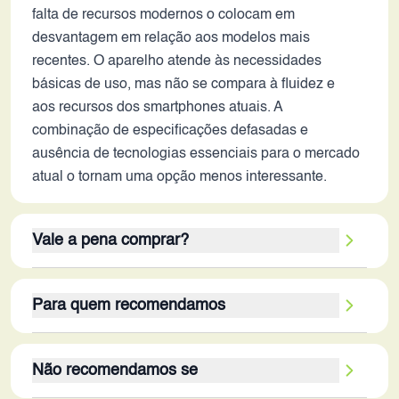
falta de recursos modernos o colocam em
desvantagem em relação aos modelos mais
recentes. O aparelho atende às necessidades
básicas de uso, mas não se compara à fluidez e
aos recursos dos smartphones atuais. A
combinação de especificações defasadas e
ausência de tecnologias essenciais para o mercado
atual o tornam uma opção menos interessante.
Vale a pena comprar?
O Oppo A95 não se destaca em 2026. Os pontos
Para quem recomendamos
fortes, como a tela AMOLED, 8GB de RAM e a
bateria de 5000 mAh, são ofuscados pelas
O Oppo A95 é recomendado para usuários com
limitações do processador Snapdragon 662,
Não recomendamos se
orçamento limitado que buscam um smartphone
ausência de suporte a 5G e as câmeras pouco
para tarefas básicas, como navegação na internet,