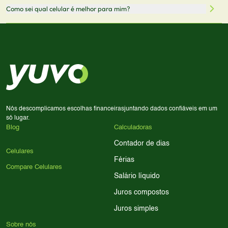
Sim! Você pode selecionar até 3 celulares para comparar
Como sei qual celular é melhor para mim?
comissão sem custo adicional para você.
lado a lado suas especificações, preços e características.
Use nossa ferramenta de comparação para tomar a melhor
Considere seu uso diário: se você tira muitas fotos,
decisão de compra.
priorize a qualidade da câmera; se usa muitos apps, foque
em memória RAM e armazenamento; para jogos,
processador e bateria são essenciais. Use nossos filtros
para encontrar o celular ideal.
Nós descomplicamos escolhas financeiras
juntando dados confiáveis em um
só lugar.
Blog
Calculadoras
Contador de dias
Celulares
Férias
Compare Celulares
Salário líquido
Juros compostos
Juros simples
Sobre nós