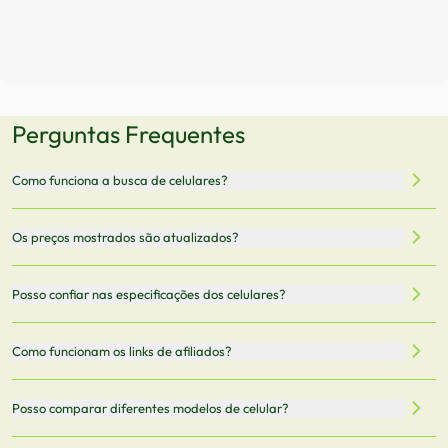
Perguntas Frequentes
Como funciona a busca de celulares?
Nossa plataforma permite que você busque e compare
Os preços mostrados são atualizados?
celulares de diferentes marcas e modelos. Você pode
filtrar por preço, características técnicas como
Sim, os preços são atualizados regularmente através de
Posso confiar nas especificações dos celulares?
armazenamento, memória RAM, bateria e conectividade
nossa integração com parceiros. No entanto,
5G.
recomendamos sempre verificar o preço final no site do
Todas as especificações técnicas são obtidas de fontes
Como funcionam os links de afiliados?
vendedor antes de finalizar sua compra.
oficiais dos fabricantes e verificadas pela nossa equipe.
Mantemos nosso banco de dados atualizado com as
Quando você clica em "Onde Comprar", pode ser
Posso comparar diferentes modelos de celular?
informações mais recentes de cada modelo.
redirecionado para lojas parceiras. Ao fazer uma compra
através desses links, podemos receber uma pequena