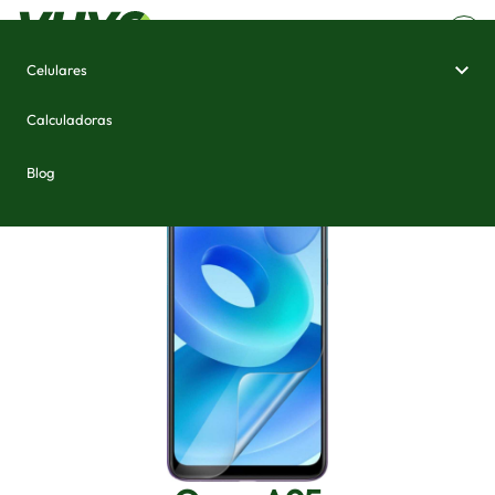
Celulares
Home
/
Celulares e Smartphones
/
Oppo A95
Calculadoras
Blog