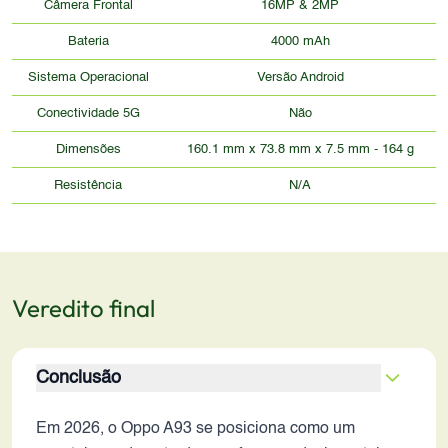
Câmera Frontal
16MP & 2MP
Bateria
4000 mAh
Sistema Operacional
Versão Android
Conectividade 5G
Não
Dimensões
160.1 mm x 73.8 mm x 7.5 mm - 164 g
Resistência
N/A
Veredito final
Conclusão
Em 2026, o Oppo A93 se posiciona como um