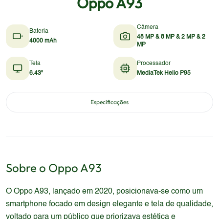
Oppo A93
Câmera
Bateria
48 MP & 8 MP & 2 MP & 2
4000 mAh
MP
Tela
Processador
6.43"
MediaTek Helio P95
Especificações
Sobre o
Oppo
A93
O Oppo A93, lançado em 2020, posicionava-se como um
smartphone focado em design elegante e tela de qualidade,
voltado para um público que priorizava estética e