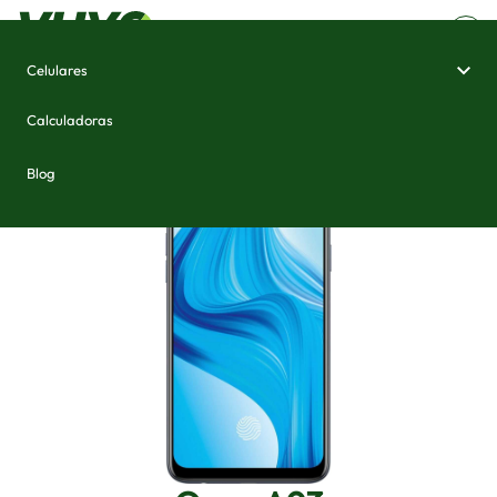
Celulares
Home
/
Celulares e Smartphones
/
Oppo A93
Calculadoras
Blog