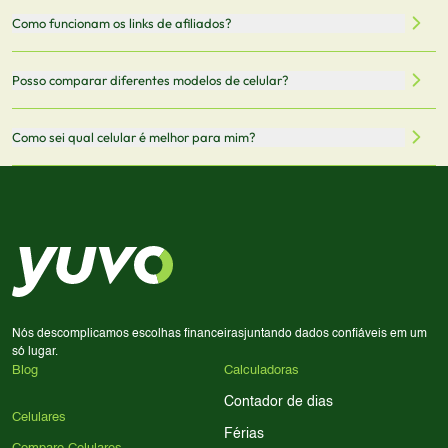
recomendamos sempre verificar o preço final no site do
Todas as especificações técnicas são obtidas de fontes
Como funcionam os links de afiliados?
vendedor antes de finalizar sua compra.
oficiais dos fabricantes e verificadas pela nossa equipe.
Mantemos nosso banco de dados atualizado com as
Quando você clica em "Onde Comprar", pode ser
Posso comparar diferentes modelos de celular?
informações mais recentes de cada modelo.
redirecionado para lojas parceiras. Ao fazer uma compra
através desses links, podemos receber uma pequena
Sim! Você pode selecionar até 3 celulares para comparar
Como sei qual celular é melhor para mim?
comissão sem custo adicional para você.
lado a lado suas especificações, preços e características.
Use nossa ferramenta de comparação para tomar a melhor
Considere seu uso diário: se você tira muitas fotos,
decisão de compra.
priorize a qualidade da câmera; se usa muitos apps, foque
em memória RAM e armazenamento; para jogos,
processador e bateria são essenciais. Use nossos filtros
para encontrar o celular ideal.
Nós descomplicamos escolhas financeiras
juntando dados confiáveis em um
só lugar.
Blog
Calculadoras
Contador de dias
Celulares
Férias