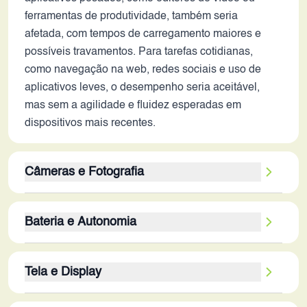
ferramentas de produtividade, também seria
afetada, com tempos de carregamento maiores e
possíveis travamentos. Para tarefas cotidianas,
como navegação na web, redes sociais e uso de
aplicativos leves, o desempenho seria aceitável,
mas sem a agilidade e fluidez esperadas em
dispositivos mais recentes.
Câmeras e Fotografia
O conjunto de câmeras traseiras do Oppo A93,
Bateria e Autonomia
composto por múltiplos sensores, oferece uma certa
versatilidade, mas a qualidade das fotos e vídeos
A bateria de 4000 mAh do Oppo A93, embora não
em 2026 estaria abaixo dos padrões atuais. A
Tela e Display
especificada a tecnologia de carregamento,
câmera principal de 48MP pode produzir fotos com
demonstra-se modesta para os padrões atuais. A
boa resolução em condições ideais de iluminação,